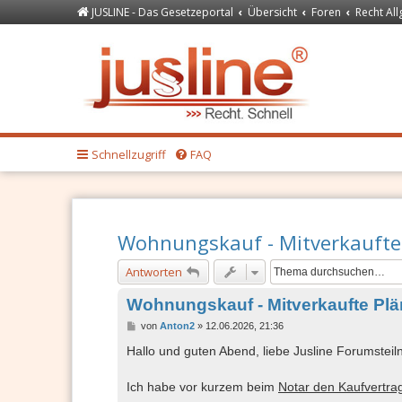
JUSLINE - Das Gesetzeportal
Übersicht
Foren
Recht Al
Forum
JUSLINE Recht
Schnellzugriff
FAQ
Wohnungskauf - Mitverkaufte
Antworten
Wohnungskauf - Mitverkaufte Pl
B
von
Anton2
»
12.06.2026, 21:36
e
i
Hallo und guten Abend, liebe Jusline Forumstei
t
r
a
Ich habe vor kurzem beim
Notar den Kaufvertra
g