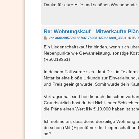
Danke für eure Hilfe und schönes Wochenende
Re: Wohnungskauf - Mitverkaufte Plän
B
von
a684dd572b1887661782981659331eed_336
»
16.06.2
e
i
Ein Liegenschaftskauf ist binden, wenn sich üb
t
Nebenpunkte wie Gewährleistung, sonstige Koste
r
a
(RS0019951)
g
In deinem Fall wurde sich - laut Dir - in Textfo
Notar ist eine bloße Urkunde zur Einverleibung,
und Preis geeinigt wurde. Somit wurde dein Kaufv
Vertragsinhalt sind bei dir auch die schon vo
Grundsätzlich hast du bei Nicht- oder Schlecht
die Pläne einen Wert iHv € 10.000 haben ist sch
Ich nehme an, dass deine derzeitige Wohnung au
du schon (Mit-)Eigentümer der Liegenschaft un
so?