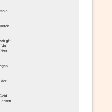
mals
sseren
ch gilt.
 "Ja"
ichts
sagen
 der
 Geld
 lassen