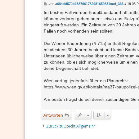
B
von
a684dd572b1887661782981659331eed_336
»
19.06.2
e
i
Im besten Fall werden Baupläne dauerhaft aufbew
t
können verloren gehen oder – etwa aus Platzgrü
r
a
eingestuft werden. Ein Zeitraum von 20 Jahren e
g
Fällen noch vorhanden sein sollten.
Die Wiener Bauordnung (§ 71a) enthält Regelun
mindestens 30 Jahren besteht und keine Baubewil
Unterlagen üblicherweise über einen Zeitraum 
zu können, ob es sich möglicherweise um einen 
deine Liegenschaft befindet.
Wien verfügt jedenfalls über ein Planarchiv:
https://www.wien.gv.at/kontakt/ma37-baupolizei-p
Am besten fragst du bei deiner zuständigen Ge
Antworten
Zurück zu „Recht Allgemein“