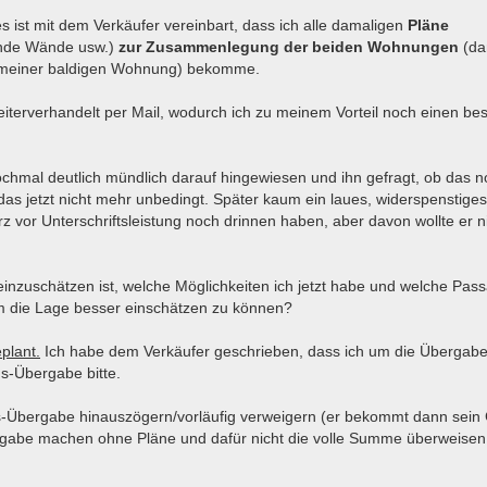
 ist mit dem Verkäufer vereinbart, dass ich alle damaligen
Pläne
ende Wände usw.)
zur Zusammenlegung der beiden Wohnungen
(da
nd meiner baldigen Wohnung) bekomme.
weiterverhandelt per Mail, wodurch ich zu meinem Vorteil noch einen be
hmal deutlich mündlich darauf hingewiesen und ihn gefragt, ob das no
 das jetzt nicht mehr unbedingt. Später kaum ein laues, widerspenstiges
rz vor Unterschriftsleistung noch drinnen haben, aber davon wollte er n
 einzuschätzen ist, welche Möglichkeiten ich jetzt habe und welche Pas
 um die Lage besser einschätzen zu können?
plant.
Ich habe dem Verkäufer geschrieben, dass ich um die Übergabe
s-Übergabe bitte.
s-Übergabe hinauszögern/vorläufig verweigern (er bekommt dann sein
rgabe machen ohne Pläne und dafür nicht die volle Summe überweisen