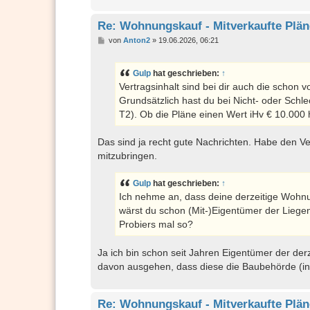
Re: Wohnungskauf - Mitverkaufte Plän
B
von
Anton2
»
19.06.2026, 06:21
e
i
t
Gulp
hat geschrieben:
↑
r
a
Vertragsinhalt sind bei dir auch die sch
g
Grundsätzlich hast du bei Nicht- oder Sch
T2). Ob die Pläne einen Wert iHv € 10.000 
Das sind ja recht gute Nachrichten. Habe den V
mitzubringen.
Gulp
hat geschrieben:
↑
Ich nehme an, dass deine derzeitige Wohnu
wärst du schon (Mit-)Eigentümer der Liege
Probiers mal so?
Ja ich bin schon seit Jahren Eigentümer der der
davon ausgehen, dass diese die Baubehörde (in
Re: Wohnungskauf - Mitverkaufte Plän