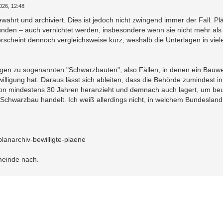
026, 12:48
ahrt und archiviert. Dies ist jedoch nicht zwingend immer der Fall. Pl
nden – auch vernichtet werden, insbesondere wenn sie nicht mehr als 
rscheint dennoch vergleichsweise kurz, weshalb die Unterlagen in viel
gen zu sogenannten "Schwarzbauten", also Fällen, in denen ein Bauwe
ligung hat. Daraus lässt sich ableiten, dass die Behörde zumindest i
von mindestens 30 Jahren heranzieht und demnach auch lagert, um beu
Schwarzbau handelt. Ich weiß allerdings nicht, in welchem Bundesland
lanarchiv-bewilligte-plaene
meinde nach.