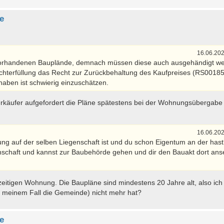
e
16.06.202
on vorhandenen Bauplände, demnach müssen diese auch ausgehändigt w
lechterfüllung das Recht zur Zurückbehaltung des Kaufpreises (RS0018
haben ist schwierig einzuschätzen.
erkäufer aufgefordert die Pläne spätestens bei der Wohnungsübergabe
16.06.202
ng auf der selben Liegenschaft ist und du schon Eigentum an der has
nschaft und kannst zur Baubehörde gehen und dir den Bauakt dort ans
zeitigen Wohnung. Die Baupläne sind mindestens 20 Jahre alt, also ic
 meinem Fall die Gemeinde) nicht mehr hat?
e