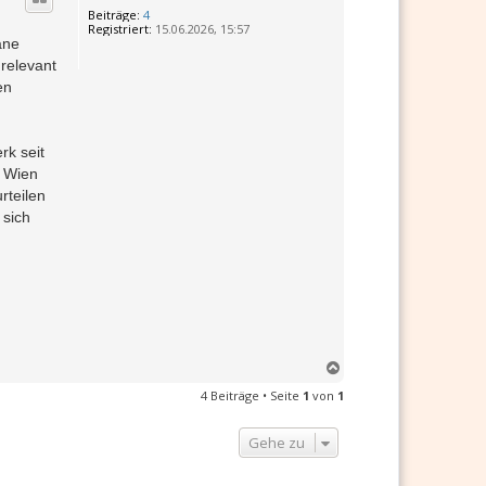
h
Beiträge:
4
o
Registriert:
15.06.2026, 15:57
b
äne
e
relevant
n
en
rk seit
n Wien
rteilen
 sich
N
a
4 Beiträge • Seite
1
von
1
c
h
o
Gehe zu
b
e