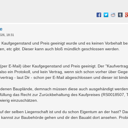
e
026, 18:31
er Kaufgegenstand und Preis geeinigt wurde und es keinen Vorbehalt be
n, etc gibt. Dieser kann auch bloß mündlich geschlossen werden.
rm (per E-Mail) über Kaufgegenstand und Preis geeinigt. Der "Kaufvertra
 also ein Protokoll, und kein Vertrag, wenn sich schon vorher über Geg
ertrag - laut Dir - schon per E-Mail abgeschlossen und dieser ist bind
rhandenen Bauplände, demnach müssen diese auch ausgehändigt werden
erfüllung das Recht zur Zurückbehaltung des Kaufpreises (RS0018507, 
wierig einzuschätzen.
f der selben Liegenschaft ist und du schon Eigentum an der hast? Da
d kannst zur Baubehörde gehen und dir den Bauakt dort ansehen. Prob