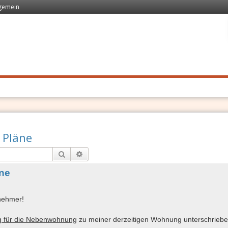
lgemein
 Recht
. Schnell
 Pläne
Suche
Erweiterte Suche
äne
lnehmer!
g für die Nebenwohnung
zu meiner derzeitigen Wohnung unterschriebe