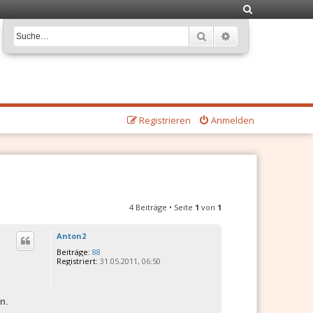
S
u
Suche
Erweiterte Suche
c
h
e
Registrieren
Anmelden
4 Beiträge • Seite
1
von
1
Anton2
Beiträge:
88
Registriert:
31.05.2011, 06:50
n.