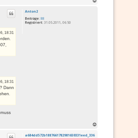
N
a
c
Anton2
h
Beiträge:
88
o
Registriert:
31.05.2011, 06:50
b
e
6, 18:31
n
erden.
507,
6, 18:31
t? Dann
ehen.
h muss
N
a
c
a684dd572b1887661782981659331eed_336