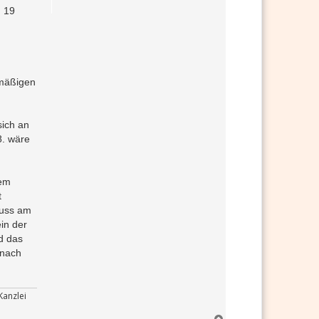
e
§ 19
n
nmäßigen
sich an
8. wäre
nem
t
luss am
in der
d das
 nach
Kanzlei
N