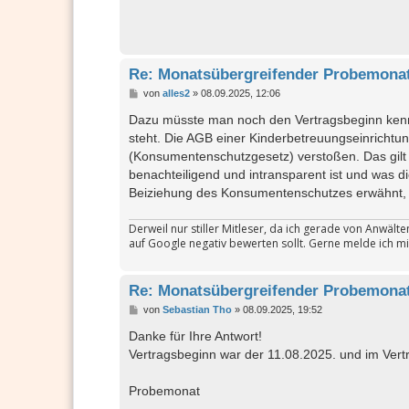
Re: Monatsübergreifender Probemonat
B
von
alles2
»
08.09.2025, 12:06
e
i
Dazu müsste man noch den Vertragsbeginn ken
t
steht. Die AGB einer Kinderbetreuungseinrichtu
r
a
(Konsumentenschutzgesetz) verstoßen. Das gilt a
g
benachteiligend und intransparent ist und was d
Beiziehung des Konsumentenschutzes erwähnt, so
Derweil nur stiller Mitleser, da ich gerade von Anwäl
auf Google negativ bewerten sollt. Gerne melde ich mi
Re: Monatsübergreifender Probemonat
B
von
Sebastian Tho
»
08.09.2025, 19:52
e
i
Danke für Ihre Antwort!
t
Vertragsbeginn war der 11.08.2025. und im Vertr
r
a
g
Probemonat