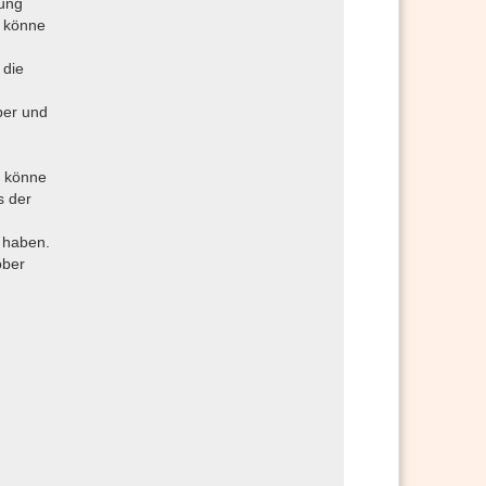
uung
d könne
 die
ber und
, könne
s der
 haben.
ober