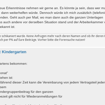
ue Erkenntnisse nehmen wir gerne an. Es könnte ja sein, dass wer ma
ag dann weiterhelfen würde. Dennoch würde ich mich zusätzlich (telefon
nden. Geht auch per Mail, wo man dann auch die ganzen Unterlagen
ss auch andere vor derselben Situation stand und der Arbeiterkammer
kannt ist.
ten schikaniert wurde. Keine Anfragen mehr nach deren Namen und ob Ihr deren 
ch per PN auf Eure Beiträge. Vorher bitte die Forensuche nutzen!
 Kindergarten
rgartens bekommen:
Monat“
ehen ist:
ährend dieser Zeit kann die Vereinbarung von jedem Vertragsteil jeder
esem
indergruppenbeitrag für den ganzen
zeit gilt nicht für Wiederanmeldungen für