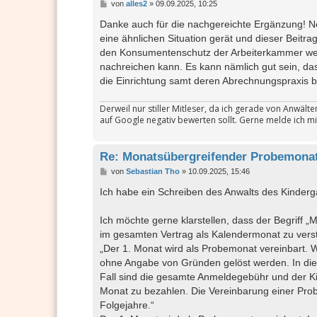
B
von
alles2
»
09.09.2025, 10:25
e
i
Danke auch für die nachgereichte Ergänzung! Ne
t
eine ähnlichen Situation gerät und dieser Beitr
r
a
den Konsumentenschutz der Arbeiterkammer we
g
nachreichen kann. Es kann nämlich gut sein, da
die Einrichtung samt deren Abrechnungspraxis be
Derweil nur stiller Mitleser, da ich gerade von Anwäl
auf Google negativ bewerten sollt. Gerne melde ich mi
Re: Monatsübergreifender Probemonat
B
von
Sebastian Tho
»
10.09.2025, 15:46
e
i
Ich habe ein Schreiben des Anwalts des Kinde
t
r
a
Ich möchte gerne klarstellen, dass der Begriff „
g
im gesamten Vertrag als Kalendermonat zu verst
„Der 1. Monat wird als Probemonat vereinbart. W
ohne Angabe von Gründen gelöst werden. In di
Fall sind die gesamte Anmeldegebühr und der K
Monat zu bezahlen. Die Vereinbarung einer Probe
Folgejahre.“