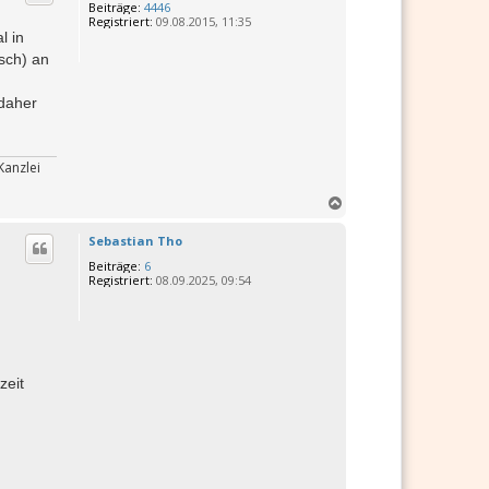
Beiträge:
4446
o
Registriert:
09.08.2015, 11:35
b
l in
e
isch) an
n
 daher
Kanzlei
N
a
c
Sebastian Tho
h
Beiträge:
6
o
Registriert:
08.09.2025, 09:54
b
e
n
zeit