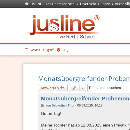
JUSLINE - Das Gesetzeportal
Übersicht
Foren
Recht Al
Forum
JUSLINE Recht
Schnellzugriff
FAQ
Monatsübergreifender Probem
Antworten
Monatsübergreifender Probemona
B
von
Sebastian Tho
»
08.09.2025, 10:17
e
i
Guten Tag!
t
r
a
Meine Tochter hat ab 11.08.2025 einen Privatki
g