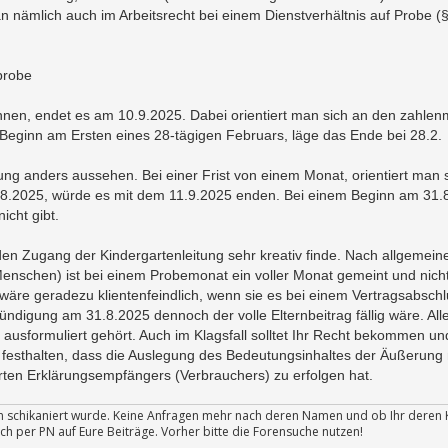
 nämlich auch im Arbeitsrecht bei einem Dienstverhältnis auf Probe (
-probe
en, endet es am 10.9.2025. Dabei orientiert man sich an den zahle
Beginn am Ersten eines 28-tägigen Februars, läge das Ende bei 28.2.
ung anders aussehen. Bei einer Frist von einem Monat, orientiert man 
1.8.2025, würde es mit dem 11.9.2025 enden. Bei einem Beginn am 31.
icht gibt.
h den Zugang der Kindergartenleitung sehr kreativ finde. Nach allgemei
Menschen) ist bei einem Probemonat ein voller Monat gemeint und nich
wäre geradezu klientenfeindlich, wenn sie es bei einem Vertragsabsch
igung am 31.8.2025 dennoch der volle Elternbeitrag fällig wäre. Alle
usformuliert gehört. Auch im Klagsfall solltet Ihr Recht bekommen un
 festhalten, dass die Auslegung des Bedeutungsinhaltes der Äußerung
ierten Erklärungsempfängers (Verbrauchers) zu erfolgen hat.
ten schikaniert wurde. Keine Anfragen mehr nach deren Namen und ob Ihr deren 
ch per PN auf Eure Beiträge. Vorher bitte die Forensuche nutzen!