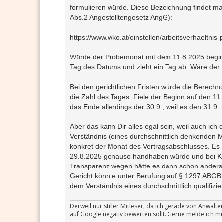
t
formulieren würde. Diese Bezeichnung findet man
r
a
Abs.2 Angestelltengesetz AngG):
g
https://www.wko.at/einstellen/arbeitsverhaeltnis
Würde der Probemonat mit dem 11.8.2025 beginn
Tag des Datums und zieht ein Tag ab. Wäre der 
Bei den gerichtlichen Fristen würde die Berechn
die Zahl des Tages. Fiele der Beginn auf den 1
das Ende allerdings der 30.9., weil es den 31.9. n
Aber das kann Dir alles egal sein, weil auch ic
Verständnis (eines durchschnittlich denkenden 
konkret der Monat des Vertragsabschlusses. Es 
29.8.2025 genauso handhaben würde und bei Künd
Transparenz wegen hätte es dann schon anders a
Gericht könnte unter Berufung auf § 1297 ABGB
dem Verständnis eines durchschnittlich qualifiz
Derweil nur stiller Mitleser, da ich gerade von Anwäl
auf Google negativ bewerten sollt. Gerne melde ich mi