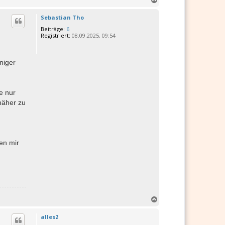
a
c
Sebastian Tho
h
Beiträge:
6
o
Registriert:
08.09.2025, 09:54
b
e
n
niger
e nur
näher zu
en mir
N
a
c
alles2
h