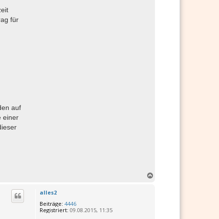
eit
ag für
den auf
 einer
dieser
N
a
c
alles2
h
Beiträge:
4446
o
Registriert:
09.08.2015, 11:35
b