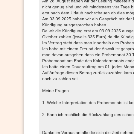
Am 28. August haben wir der Leitung mitgeteilt 
nicht genug sind und wir mindestens vier Tage br
erst nach dem Urlaub nachschauen ob dies mögli
Am 03.09.2025 haben wir ein Gespräch mit der L
Kündigung ausgesprochen haben.
Da wir die Kündigung erst am 03.09.2025 ausges
Oktober zahlen (jeweils 335 Euro) da die Kündig
Im Vertrag steht dass man innerhalb des Probem
Ich habe mit einem Freund der Anwalt ist gespro
man davon ausgehen dass ein Probemonat 30 Tage
Probemonat am Ende des Kalendermonats endet, 
Ich hatte einen Dauerauftrag am 01. jedes Mon
Auf Anfrage diesen Betrag zurückzuzahlen kam d
noch zu zahlen sei.
Meine Fragen:
1. Welche Interpretation des Probemonats ist ko
2. Kann ich rechtlich die Rückzahlung des scho
Danke im Voraus an alle die sich die Zeit nehme