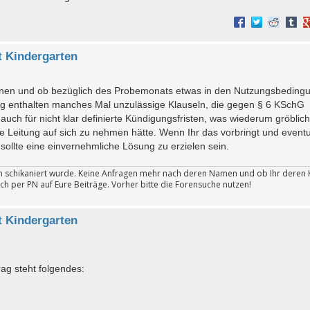
 Kindergarten
nen und ob bezüglich des Probemonats etwas in den Nutzungsbeding
ng enthalten manches Mal unzulässige Klauseln, die gegen § 6 KSchG
uch für nicht klar definierte Kündigungsfristen, was wiederum gröblich
ie Leitung auf sich zu nehmen hätte. Wenn Ihr das vorbringt und eventu
llte eine einvernehmliche Lösung zu erzielen sein.
ten schikaniert wurde. Keine Anfragen mehr nach deren Namen und ob Ihr deren 
ch per PN auf Eure Beiträge. Vorher bitte die Forensuche nutzen!
 Kindergarten
ag steht folgendes: