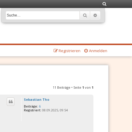
S
u
Suche
Erweiterte Suche
c
h
e
Registrieren
Anmelden
11 Beiträge • Seite
1
von
1
Sebastian Tho
Beiträge:
6
Registriert:
08.09.2025, 09:54