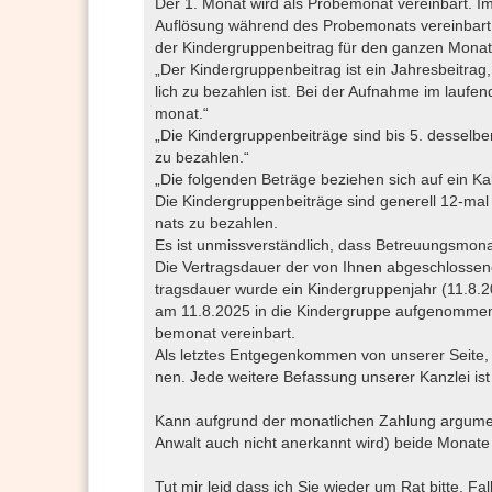
Der 1. Monat wird als Probemonat vereinbart. Im 
Auflösung während des Probemonats vereinbart
der Kindergruppenbeitrag für den ganzen Monat
„Der Kindergruppenbeitrag ist ein Jahresbeitrag
lich zu bezahlen ist. Bei der Aufnahme im laufe
monat.“
„Die Kindergruppenbeiträge sind bis 5. desselb
zu bezahlen.“
„Die folgenden Beträge beziehen sich auf ein K
Die Kindergruppenbeiträge sind generell 12-mal
nats zu bezahlen.
Es ist unmissverständlich, dass Betreuungsmona
Die Vertragsdauer der von Ihnen abgeschlossenen 
tragsdauer wurde ein Kindergruppenjahr (11.8.20
am 11.8.2025 in die Kindergruppe aufgenommen 
bemonat vereinbart.
Als letztes Entgegenkommen von unserer Seite, 
nen. Jede weitere Befassung unserer Kanzlei is
Kann aufgrund der monatlichen Zahlung argume
Anwalt auch nicht anerkannt wird) beide Monate
Tut mir leid dass ich Sie wieder um Rat bitte. Fal