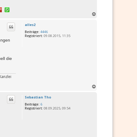
N
a
c
alles2
h
Beiträge:
4446
o
Registriert:
09.08.2015, 11:35
b
ungen
e
n
ell die
Kanzlei
N
a
c
Sebastian Tho
h
Beiträge:
6
o
Registriert:
08.09.2025, 09:54
b
e
n