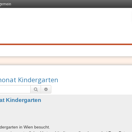
lgemein
 Recht
. Schnell
onat Kindergarten
Suche
Erweiterte Suche
t Kindergarten
ndergarten in Wien besucht.