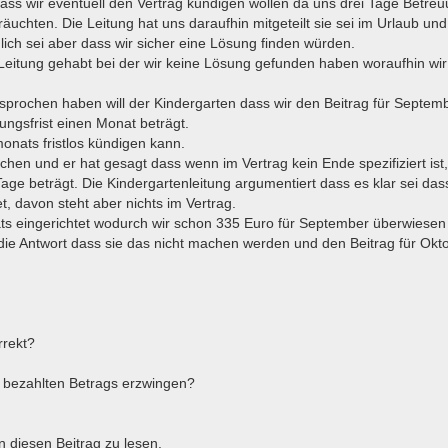
dass wir eventuell den Vertrag kündigen wollen da uns drei Tage Betre
äuchten. Die Leitung hat uns daraufhin mitgeteilt sie sei im Urlaub un
ch sei aber dass wir sicher eine Lösung finden würden.
eitung gehabt bei der wir keine Lösung gefunden haben woraufhin wir
prochen haben will der Kindergarten dass wir den Beitrag für Septem
ungsfrist einen Monat beträgt.
onats fristlos kündigen kann.
chen und er hat gesagt dass wenn im Vertrag kein Ende spezifiziert ist
 beträgt. Die Kindergartenleitung argumentiert dass es klar sei das
davon steht aber nichts im Vertrag.
ats eingerichtet wodurch wir schon 335 Euro für September überwiesen
ie Antwort dass sie das nicht machen werden und den Beitrag für Okt
rrekt?
n bezahlten Betrags erzwingen?
n diesen Beitrag zu lesen.