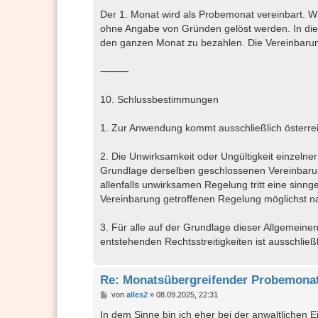
Der 1. Monat wird als Probemonat vereinbart. Wä
ohne Angabe von Gründen gelöst werden. In die
den ganzen Monat zu bezahlen. Die Vereinbarung
⸻
10. Schlussbestimmungen
1. Zur Anwendung kommt ausschließlich österre
2. Die Unwirksamkeit oder Ungültigkeit einzeln
Grundlage derselben geschlossenen Vereinbarunge
allenfalls unwirksamen Regelung tritt eine sinn
Vereinbarung getroffenen Regelung möglichst 
3. Für alle auf der Grundlage dieser Allgeme
entstehenden Rechtsstreitigkeiten ist ausschließ
Re: Monatsübergreifender Probemonat
B
von
alles2
»
08.09.2025, 22:31
e
i
In dem Sinne bin ich eher bei der anwaltlichen