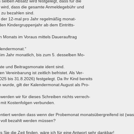
selben Absatz wird festgelegt, dass für die
 wird, dass die gesamte Anmeldegebühr und
 zu bezahlen sind.
, der 12-mal pro Jahr regelmäßig monat-
nden Kindergruppenjahr ab dem Eintritts-
en Monats im Voraus mittels Dauerauftrag
alendermonat.“
 im Jahr monatlich, bis zum 5. desselben Mo-
te und Beitragsmonate ident sind.
Vereinbarung ist zeitlich befristet. Als Ver-
25 bis 31.8.2026) festgelegt. Da Ihr Kind bereits
wurde, gilt der Kalendermonat August als Pro-
werden wir für dieses Schreiben nichts verrech-
t mit Kostenfolgen verbunden.
ntiert werden dass wenn der Probemonat monatsübergreifend ist (wa
 voll bezahlt werden müssen?
ls Sie die Zeit finden, wäre ich für eine Antwort sehr dankbar!