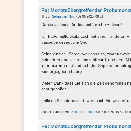
Re: Monatsübergreifender Probemonat
B
von
Sebastian Tho
»
09.09.2025, 09:01
e
i
Danke vielmals für die ausführliche Antwort!
t
r
a
Ich habe mittlerweile auch mit einem anderen Fr
g
dasselbe gesagt wie Sie.
Seine einzige „Sorge“ war dass es, zwar unwahr
Kalendermonatlich ausbezahlt wird, und dem Mitg
informieren.) und dadurch der Septemberbeitrag 
wiedergegeben habe).
Vielen Dank dass Sie sich die Zeit genommen ha
sehr geholfen.
Falls es Sie interessiert, werde ich Sie wissen la
Zuletzt geändert von
Sebastian Tho
am 09.09.2025, 10:32, ins
Re: Monatsübergreifender Probemonat