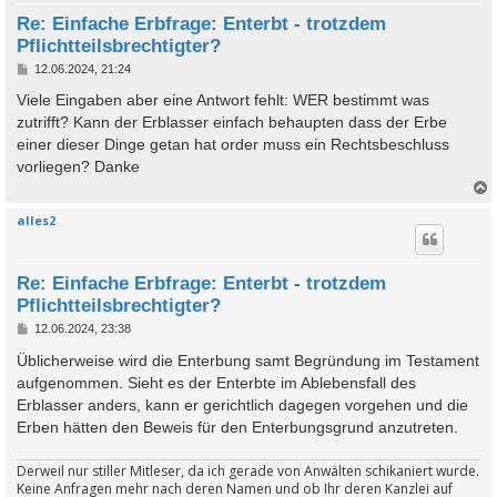
Re: Einfache Erbfrage: Enterbt - trotzdem
Pflichtteilsbrechtigter?
B
12.06.2024, 21:24
e
i
Viele Eingaben aber eine Antwort fehlt: WER bestimmt was
t
zutrifft? Kann der Erblasser einfach behaupten dass der Erbe
r
a
einer dieser Dinge getan hat order muss ein Rechtsbeschluss
g
vorliegen? Danke
alles2
c
Re: Einfache Erbfrage: Enterbt - trotzdem
Pflichtteilsbrechtigter?
B
12.06.2024, 23:38
e
i
Üblicherweise wird die Enterbung samt Begründung im Testament
t
aufgenommen. Sieht es der Enterbte im Ablebensfall des
r
a
Erblasser anders, kann er gerichtlich dagegen vorgehen und die
g
Erben hätten den Beweis für den Enterbungsgrund anzutreten.
Derweil nur stiller Mitleser, da ich gerade von Anwälten schikaniert wurde.
Keine Anfragen mehr nach deren Namen und ob Ihr deren Kanzlei auf