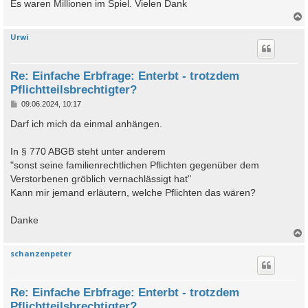
Es waren Millionen im Spiel. Vielen Dank
Urwi
c
Re: Einfache Erbfrage: Enterbt - trotzdem
Pflichtteilsbrechtigter?
B
09.06.2024, 10:17
e
i
Darf ich mich da einmal anhängen.
t
r
a
In § 770 ABGB steht unter anderem
g
"sonst seine familienrechtlichen Pflichten gegenüber dem
Verstorbenen gröblich vernachlässigt hat"
Kann mir jemand erläutern, welche Pflichten das wären?
Danke
schanzenpeter
c
Re: Einfache Erbfrage: Enterbt - trotzdem
Pflichtteilsbrechtigter?