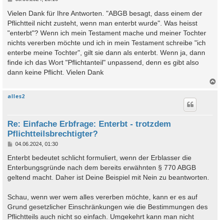
e
i
Vielen Dank für Ihre Antworten. "ABGB besagt, dass einem der
t
Pflichtteil nicht zusteht, wenn man enterbt wurde". Was heisst
r
a
"enterbt"? Wenn ich mein Testament mache und meiner Tochter
g
nichts vererben möchte und ich in mein Testament schreibe "ich
enterbe meine Tochter", gilt sie dann als enterbt. Wenn ja, dann
finde ich das Wort "Pflichtanteil" unpassend, denn es gibt also
dann keine Pflicht. Vielen Dank
alles2
c
Re: Einfache Erbfrage: Enterbt - trotzdem
Pflichtteilsbrechtigter?
B
04.06.2024, 01:30
e
i
Enterbt bedeutet schlicht formuliert, wenn der Erblasser die
t
Enterbungsgründe nach dem bereits erwähnten § 770 ABGB
r
a
geltend macht. Daher ist Deine Beispiel mit Nein zu beantworten.
g
Schau, wenn wer wem alles vererben möchte, kann er es auf
Grund gesetzlicher Einschränkungen wie die Bestimmungen des
Pflichtteils auch nicht so einfach. Umgekehrt kann man nicht