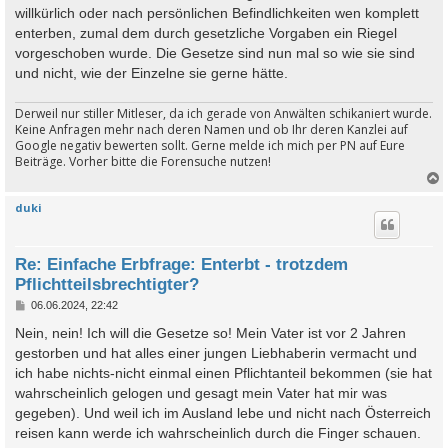
willkürlich oder nach persönlichen Befindlichkeiten wen komplett
enterben, zumal dem durch gesetzliche Vorgaben ein Riegel
vorgeschoben wurde. Die Gesetze sind nun mal so wie sie sind
und nicht, wie der Einzelne sie gerne hätte.
Derweil nur stiller Mitleser, da ich gerade von Anwälten schikaniert wurde.
Keine Anfragen mehr nach deren Namen und ob Ihr deren Kanzlei auf
Google negativ bewerten sollt. Gerne melde ich mich per PN auf Eure
Beiträge. Vorher bitte die Forensuche nutzen!
duki
c
Re: Einfache Erbfrage: Enterbt - trotzdem
Pflichtteilsbrechtigter?
B
06.06.2024, 22:42
e
i
Nein, nein! Ich will die Gesetze so! Mein Vater ist vor 2 Jahren
t
gestorben und hat alles einer jungen Liebhaberin vermacht und
r
a
ich habe nichts-nicht einmal einen Pflichtanteil bekommen (sie hat
g
wahrscheinlich gelogen und gesagt mein Vater hat mir was
gegeben). Und weil ich im Ausland lebe und nicht nach Österreich
reisen kann werde ich wahrscheinlich durch die Finger schauen.