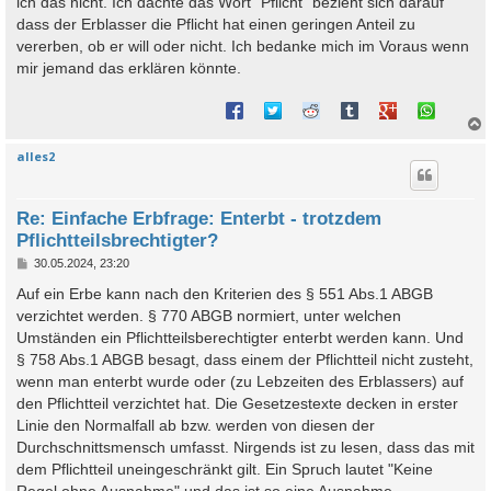
ich das nicht. Ich dachte das Wort “Pflicht” bezieht sich darauf
g
dass der Erblasser die Pflicht hat einen geringen Anteil zu
vererben, ob er will oder nicht. Ich bedanke mich im Voraus wenn
mir jemand das erklären könnte.
alles2
c
Re: Einfache Erbfrage: Enterbt - trotzdem
Pflichtteilsbrechtigter?
B
30.05.2024, 23:20
e
i
Auf ein Erbe kann nach den Kriterien des § 551 Abs.1 ABGB
t
verzichtet werden. § 770 ABGB normiert, unter welchen
r
a
Umständen ein Pflichtteilsberechtigter enterbt werden kann. Und
g
§ 758 Abs.1 ABGB besagt, dass einem der Pflichtteil nicht zusteht,
wenn man enterbt wurde oder (zu Lebzeiten des Erblassers) auf
den Pflichtteil verzichtet hat. Die Gesetzestexte decken in erster
Linie den Normalfall ab bzw. werden von diesen der
Durchschnittsmensch umfasst. Nirgends ist zu lesen, dass das mit
dem Pflichtteil uneingeschränkt gilt. Ein Spruch lautet "Keine