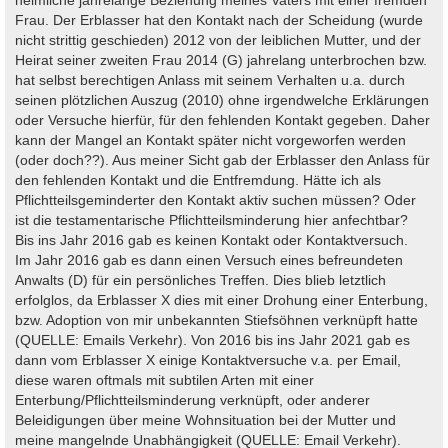
Frau. Der Erblasser hat den Kontakt nach der Scheidung (wurde
nicht strittig geschieden) 2012 von der leiblichen Mutter, und der
Heirat seiner zweiten Frau 2014 (G) jahrelang unterbrochen bzw.
hat selbst berechtigen Anlass mit seinem Verhalten u.a. durch
seinen plötzlichen Auszug (2010) ohne irgendwelche Erklärungen
oder Versuche hierfür, für den fehlenden Kontakt gegeben. Daher
kann der Mangel an Kontakt später nicht vorgeworfen werden
(oder doch??). Aus meiner Sicht gab der Erblasser den Anlass für
den fehlenden Kontakt und die Entfremdung. Hätte ich als
Pflichtteilsgeminderter den Kontakt aktiv suchen müssen? Oder
ist die testamentarische Pflichtteilsminderung hier anfechtbar?
Bis ins Jahr 2016 gab es keinen Kontakt oder Kontaktversuch.
Im Jahr 2016 gab es dann einen Versuch eines befreundeten
Anwalts (D) für ein persönliches Treffen. Dies blieb letztlich
erfolglos, da Erblasser X dies mit einer Drohung einer Enterbung,
bzw. Adoption von mir unbekannten Stiefsöhnen verknüpft hatte
(QUELLE: Emails Verkehr). Von 2016 bis ins Jahr 2021 gab es
dann vom Erblasser X einige Kontaktversuche v.a. per Email,
diese waren oftmals mit subtilen Arten mit einer
Enterbung/Pflichtteilsminderung verknüpft, oder anderer
Beleidigungen über meine Wohnsituation bei der Mutter und
meine mangelnde Unabhängigkeit (QUELLE: Email Verkehr).