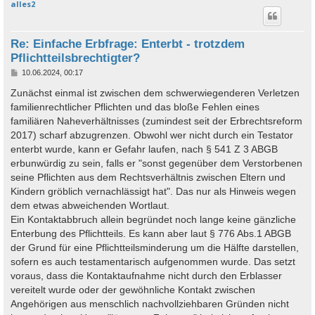
alles2
c
Re: Einfache Erbfrage: Enterbt - trotzdem
Pflichtteilsbrechtigter?
B
10.06.2024, 00:17
e
i
Zunächst einmal ist zwischen dem schwerwiegenderen Verletzen
t
familienrechtlicher Pflichten und das bloße Fehlen eines
r
a
familiären Naheverhältnisses (zumindest seit der Erbrechtsreform
g
2017) scharf abzugrenzen. Obwohl wer nicht durch ein Testator
enterbt wurde, kann er Gefahr laufen, nach § 541 Z 3 ABGB
erbunwürdig zu sein, falls er "sonst gegenüber dem Verstorbenen
seine Pflichten aus dem Rechtsverhältnis zwischen Eltern und
Kindern gröblich vernachlässigt hat". Das nur als Hinweis wegen
dem etwas abweichenden Wortlaut.
Ein Kontaktabbruch allein begründet noch lange keine gänzliche
Enterbung des Pflichtteils. Es kann aber laut § 776 Abs.1 ABGB
der Grund für eine Pflichtteilsminderung um die Hälfte darstellen,
sofern es auch testamentarisch aufgenommen wurde. Das setzt
voraus, dass die Kontaktaufnahme nicht durch den Erblasser
vereitelt wurde oder der gewöhnliche Kontakt zwischen
Angehörigen aus menschlich nachvollziehbaren Gründen nicht