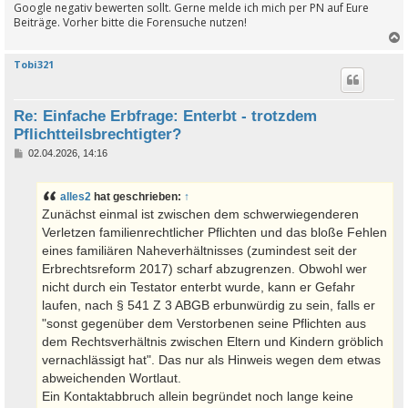
Google negativ bewerten sollt. Gerne melde ich mich per PN auf Eure
Beiträge. Vorher bitte die Forensuche nutzen!
Tobi321
c
Re: Einfache Erbfrage: Enterbt - trotzdem
Pflichtteilsbrechtigter?
B
02.04.2026, 14:16
e
i
t
alles2
hat geschrieben:
↑
r
a
Zunächst einmal ist zwischen dem schwerwiegenderen
g
Verletzen familienrechtlicher Pflichten und das bloße Fehlen
eines familiären Naheverhältnisses (zumindest seit der
Erbrechtsreform 2017) scharf abzugrenzen. Obwohl wer
nicht durch ein Testator enterbt wurde, kann er Gefahr
laufen, nach § 541 Z 3 ABGB erbunwürdig zu sein, falls er
"sonst gegenüber dem Verstorbenen seine Pflichten aus
dem Rechtsverhältnis zwischen Eltern und Kindern gröblich
vernachlässigt hat". Das nur als Hinweis wegen dem etwas
abweichenden Wortlaut.
Ein Kontaktabbruch allein begründet noch lange keine