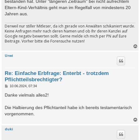
bestanden hat. Unter "längeren Zeitraum" bei nicht aufrechtem
Eltern-Kind-Verhältnis geht man im Regelfall von mindestens 20
Jahren aus.
Derweil nur stiller Mitleser, da ich gerade von Anwälten schikaniert wurde.
Keine Anfragen mehr nach deren Namen und ob Ihr deren Kanzlei auf
Google negativ bewerten sollt. Gerne melde ich mich per PN auf Eure
Beiträge. Vorher bitte die Forensuche nutzen!
Urwi
c
Re: Einfache Erbfrage: Enterbt - trotzdem
Pflichtteilsbrechtigter?
B
10.06.2024, 07:34
e
i
Danke vielmals alles2!
t
r
a
Die Halbierung des Pflichtanteil habe ich bereits testamentarisch
g
vorgenommen.
duki
c