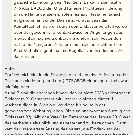
gänzliche Enterbung des Pflichtteils. Es kann aber laut §
776 Abs.1 ABGB der Grund für eine Pflichtteilsminderung
um die Hälfte darstellen, sofern es auch testamentarisch
aufgenommen wurde. Das setzt voraus, dass die
Kontaktaufnahme nicht durch den Erblasser vereitelt wurde
oder der gewöhnliche Kontakt zwischen Angehörigen aus
menschlich nachvollziehbaren Gründen nicht bestanden
hat. Unter "längeren Zeitraum" bei nicht aufrechtem Eltern-
Kind-Verhältnis geht man im Regelfall von mindestens 20
Jahren aus.
Hallo,
Darf ich mich hier in die Diskussion rund um eine Anfechtung der
Pflichtteilsminderung rund um § 776 ABGB einbringen. Und zwar
mit folgendem:
A und B sind die ehelichen Kinder des im März 2026 verstorbenen
Erblassers X. Gemeinsam mit unserer leiblichen Mutter J
wuchsen diese in Wien auf, wo diese bis heute in der
gemeinsamen Wohnung leben. Bis zum unerwarteten Auszug des
Erblassers X/(=leibliche Vater) im Dezember des Jahres 2010 war
das Verhältnis als üblich und nahestehend zu bezeichnen. Dann
kam der unerwartete Auszug des Vaters, die Entdeckung der
heimliche jahrelange Beziehung meines Vaters mit einer fremden