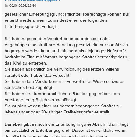
B
09.06.2024, 11:50
e
i
gesetzlicher Enterbungsgrund: Pflichtteilsberechtigte können nur
t
enterbt werden, wenn zumindest einer der folgenden
r
a
Enterbungsgründe vorliegt:
g
Sie haben gegen den Verstorbenen oder dessen nahe
Angehörige eine strafbare Handlung gesetzt, die nur vorsätzlich
begangen werden kann und mit mehr als einjähriger Haftstrafe
bedroht ist.Eine mit Vorsatz begangene Straftat berechtigt dazu,
das Kind zu enterben.
Sie haben absichtlich die Verwirklichung des letzten Willens
vereitelt oder haben das versucht.
Sie haben dem Verstorbenen in verwerflicher Weise schweres
seelisches Leid zugefügt.
Sie haben ihre familienrechtlichen Pflichten gegenüber dem
Verstorbenen gröblich vernachlässigt.
Sie wurden wegen einer mit Vorsatz begangenen Straftat zu
lebenslanger oder 20-jähriger Freiheitsstrafe verurteilt.
Daneben gibt es noch die Enterbung in guter Absicht, darin liegt
ein zusätzlicher Enterbungsgrund. Dieser ist verwirklicht, wenn
der Pflichtteilsberechtigte überschuldet ist oder einen