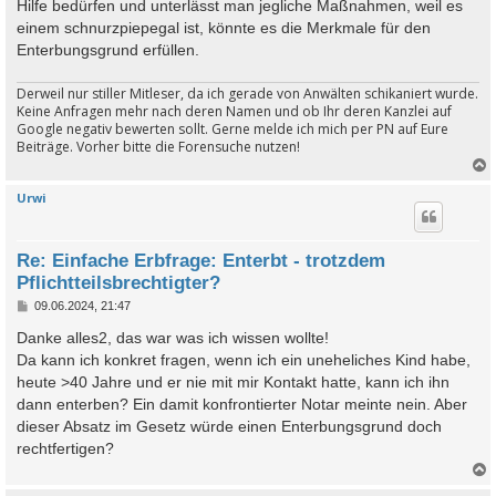
Hilfe bedürfen und unterlässt man jegliche Maßnahmen, weil es
einem schnurzpiepegal ist, könnte es die Merkmale für den
Enterbungsgrund erfüllen.
Derweil nur stiller Mitleser, da ich gerade von Anwälten schikaniert wurde.
Keine Anfragen mehr nach deren Namen und ob Ihr deren Kanzlei auf
Google negativ bewerten sollt. Gerne melde ich mich per PN auf Eure
Beiträge. Vorher bitte die Forensuche nutzen!
Urwi
c
Re: Einfache Erbfrage: Enterbt - trotzdem
Pflichtteilsbrechtigter?
B
09.06.2024, 21:47
e
i
Danke alles2, das war was ich wissen wollte!
t
Da kann ich konkret fragen, wenn ich ein uneheliches Kind habe,
r
a
heute >40 Jahre und er nie mit mir Kontakt hatte, kann ich ihn
g
dann enterben? Ein damit konfrontierter Notar meinte nein. Aber
dieser Absatz im Gesetz würde einen Enterbungsgrund doch
rechtfertigen?