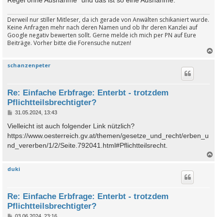
Regel ohne Ausnahme" und das ist so eine Ausnahme.
Derweil nur stiller Mitleser, da ich gerade von Anwälten schikaniert wurde.
Keine Anfragen mehr nach deren Namen und ob Ihr deren Kanzlei auf
Google negativ bewerten sollt. Gerne melde ich mich per PN auf Eure
Beiträge. Vorher bitte die Forensuche nutzen!
schanzenpeter
c
Re: Einfache Erbfrage: Enterbt - trotzdem
Pflichtteilsbrechtigter?
B
31.05.2024, 13:43
e
i
Vielleicht ist auch folgender Link nützlich?
t
https://www.oesterreich.gv.at/themen/gesetze_und_recht/erben_u
r
a
nd_vererben/1/2/Seite.792041.html#Pflichtteilsrecht.
g
duki
c
Re: Einfache Erbfrage: Enterbt - trotzdem
Pflichtteilsbrechtigter?
B
03.06.2024, 23:16