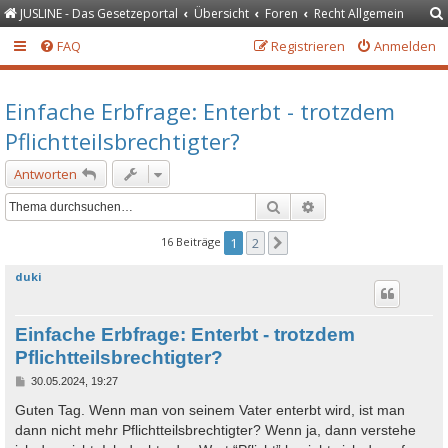
JUSLINE - Das Gesetzeportal
Übersicht
Foren
Recht Allgemein
FAQ
Registrieren
Anmelden
Einfache Erbfrage: Enterbt - trotzdem
Pflichtteilsbrechtigter?
Antworten
Suche
Erweiterte Suche
16 Beiträge
1
2
Nächste
duki
Einfache Erbfrage: Enterbt - trotzdem
Pflichtteilsbrechtigter?
B
30.05.2024, 19:27
e
i
Guten Tag. Wenn man von seinem Vater enterbt wird, ist man
t
dann nicht mehr Pflichtteilsbrechtigter? Wenn ja, dann verstehe
r
a