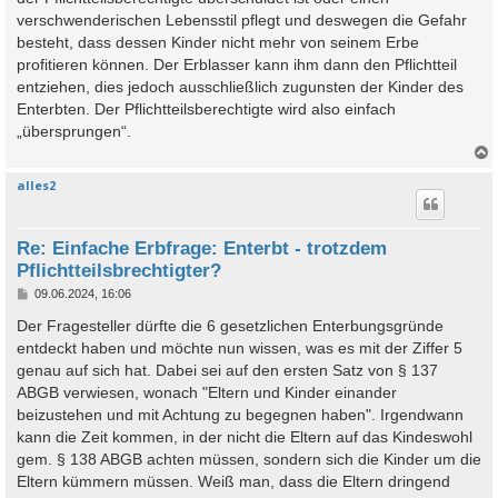
verschwenderischen Lebensstil pflegt und deswegen die Gefahr
besteht, dass dessen Kinder nicht mehr von seinem Erbe
profitieren können. Der Erblasser kann ihm dann den Pflichtteil
entziehen, dies jedoch ausschließlich zugunsten der Kinder des
Enterbten. Der Pflichtteilsberechtigte wird also einfach
„übersprungen“.
alles2
c
Re: Einfache Erbfrage: Enterbt - trotzdem
Pflichtteilsbrechtigter?
B
09.06.2024, 16:06
e
i
Der Fragesteller dürfte die 6 gesetzlichen Enterbungsgründe
t
entdeckt haben und möchte nun wissen, was es mit der Ziffer 5
r
a
genau auf sich hat. Dabei sei auf den ersten Satz von § 137
g
ABGB verwiesen, wonach "Eltern und Kinder einander
beizustehen und mit Achtung zu begegnen haben". Irgendwann
kann die Zeit kommen, in der nicht die Eltern auf das Kindeswohl
gem. § 138 ABGB achten müssen, sondern sich die Kinder um die
Eltern kümmern müssen. Weiß man, dass die Eltern dringend