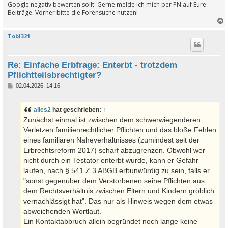
Google negativ bewerten sollt. Gerne melde ich mich per PN auf Eure
Beiträge. Vorher bitte die Forensuche nutzen!
Tobi321
c
Re: Einfache Erbfrage: Enterbt - trotzdem
Pflichtteilsbrechtigter?
B
02.04.2026, 14:16
e
i
t
alles2
hat geschrieben:
↑
r
a
Zunächst einmal ist zwischen dem schwerwiegenderen
g
Verletzen familienrechtlicher Pflichten und das bloße Fehlen
eines familiären Naheverhältnisses (zumindest seit der
Erbrechtsreform 2017) scharf abzugrenzen. Obwohl wer
nicht durch ein Testator enterbt wurde, kann er Gefahr
laufen, nach § 541 Z 3 ABGB erbunwürdig zu sein, falls er
"sonst gegenüber dem Verstorbenen seine Pflichten aus
dem Rechtsverhältnis zwischen Eltern und Kindern gröblich
vernachlässigt hat". Das nur als Hinweis wegen dem etwas
abweichenden Wortlaut.
Ein Kontaktabbruch allein begründet noch lange keine