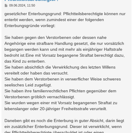
B
09.06.2024, 11:50
e
i
gesetzlicher Enterbungsgrund: Pflichtteilsberechtigte können nur
t
enterbt werden, wenn zumindest einer der folgenden
r
a
Enterbungsgründe vorliegt:
g
Sie haben gegen den Verstorbenen oder dessen nahe
Angehörige eine strafbare Handlung gesetzt, die nur vorsätzlich
begangen werden kann und mit mehr als einjähriger Haftstrafe
bedroht ist.Eine mit Vorsatz begangene Straftat berechtigt dazu,
das Kind zu enterben.
Sie haben absichtlich die Verwirklichung des letzten Willens
vereitelt oder haben das versucht.
Sie haben dem Verstorbenen in verwerflicher Weise schweres
seelisches Leid zugefügt.
Sie haben ihre familienrechtlichen Pflichten gegenüber dem
Verstorbenen gröblich vernachlässigt.
Sie wurden wegen einer mit Vorsatz begangenen Straftat zu
lebenslanger oder 20-jähriger Freiheitsstrafe verurteilt.
Daneben gibt es noch die Enterbung in guter Absicht, darin liegt
ein zusätzlicher Enterbungsgrund. Dieser ist verwirklicht, wenn
der Pflichtteilsberechtigte überschuldet ist oder einen