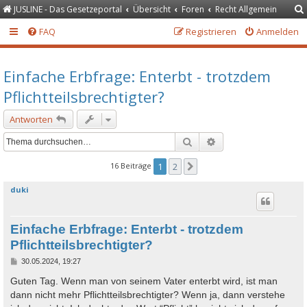
JUSLINE - Das Gesetzeportal
Übersicht
Foren
Recht Allgemein
FAQ
Registrieren
Anmelden
Einfache Erbfrage: Enterbt - trotzdem
Pflichtteilsbrechtigter?
Antworten
Suche
Erweiterte Suche
16 Beiträge
1
2
Nächste
duki
Einfache Erbfrage: Enterbt - trotzdem
Pflichtteilsbrechtigter?
B
30.05.2024, 19:27
e
i
Guten Tag. Wenn man von seinem Vater enterbt wird, ist man
t
dann nicht mehr Pflichtteilsbrechtigter? Wenn ja, dann verstehe
r
a