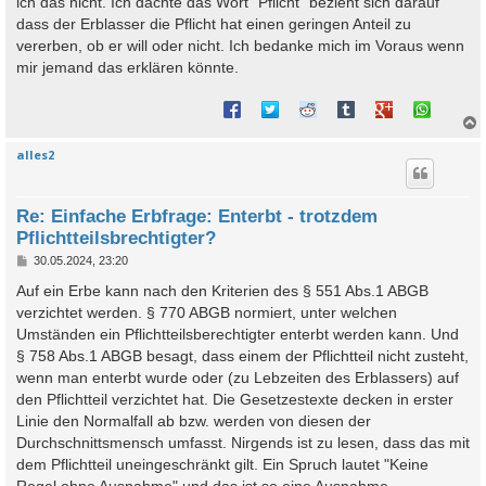
ich das nicht. Ich dachte das Wort “Pflicht” bezieht sich darauf
g
dass der Erblasser die Pflicht hat einen geringen Anteil zu
vererben, ob er will oder nicht. Ich bedanke mich im Voraus wenn
mir jemand das erklären könnte.
alles2
c
Re: Einfache Erbfrage: Enterbt - trotzdem
Pflichtteilsbrechtigter?
B
30.05.2024, 23:20
e
i
Auf ein Erbe kann nach den Kriterien des § 551 Abs.1 ABGB
t
verzichtet werden. § 770 ABGB normiert, unter welchen
r
a
Umständen ein Pflichtteilsberechtigter enterbt werden kann. Und
g
§ 758 Abs.1 ABGB besagt, dass einem der Pflichtteil nicht zusteht,
wenn man enterbt wurde oder (zu Lebzeiten des Erblassers) auf
den Pflichtteil verzichtet hat. Die Gesetzestexte decken in erster
Linie den Normalfall ab bzw. werden von diesen der
Durchschnittsmensch umfasst. Nirgends ist zu lesen, dass das mit
dem Pflichtteil uneingeschränkt gilt. Ein Spruch lautet "Keine