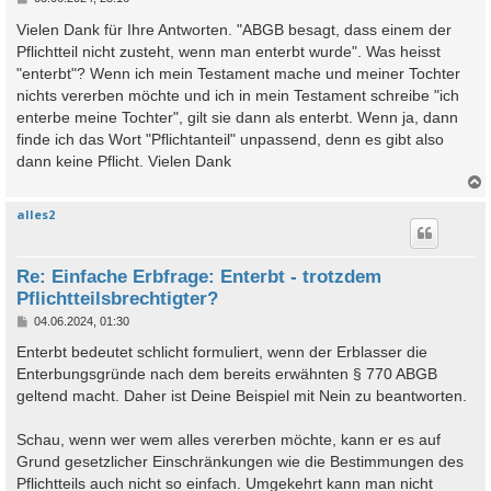
e
i
Vielen Dank für Ihre Antworten. "ABGB besagt, dass einem der
t
Pflichtteil nicht zusteht, wenn man enterbt wurde". Was heisst
r
a
"enterbt"? Wenn ich mein Testament mache und meiner Tochter
g
nichts vererben möchte und ich in mein Testament schreibe "ich
enterbe meine Tochter", gilt sie dann als enterbt. Wenn ja, dann
finde ich das Wort "Pflichtanteil" unpassend, denn es gibt also
dann keine Pflicht. Vielen Dank
alles2
c
Re: Einfache Erbfrage: Enterbt - trotzdem
Pflichtteilsbrechtigter?
B
04.06.2024, 01:30
e
i
Enterbt bedeutet schlicht formuliert, wenn der Erblasser die
t
Enterbungsgründe nach dem bereits erwähnten § 770 ABGB
r
a
geltend macht. Daher ist Deine Beispiel mit Nein zu beantworten.
g
Schau, wenn wer wem alles vererben möchte, kann er es auf
Grund gesetzlicher Einschränkungen wie die Bestimmungen des
Pflichtteils auch nicht so einfach. Umgekehrt kann man nicht