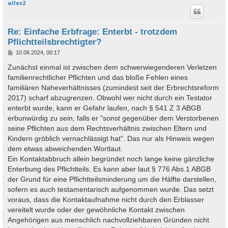
alles2
c
Re: Einfache Erbfrage: Enterbt - trotzdem
Pflichtteilsbrechtigter?
B
10.06.2024, 00:17
e
i
Zunächst einmal ist zwischen dem schwerwiegenderen Verletzen
t
familienrechtlicher Pflichten und das bloße Fehlen eines
r
a
familiären Naheverhältnisses (zumindest seit der Erbrechtsreform
g
2017) scharf abzugrenzen. Obwohl wer nicht durch ein Testator
enterbt wurde, kann er Gefahr laufen, nach § 541 Z 3 ABGB
erbunwürdig zu sein, falls er "sonst gegenüber dem Verstorbenen
seine Pflichten aus dem Rechtsverhältnis zwischen Eltern und
Kindern gröblich vernachlässigt hat". Das nur als Hinweis wegen
dem etwas abweichenden Wortlaut.
Ein Kontaktabbruch allein begründet noch lange keine gänzliche
Enterbung des Pflichtteils. Es kann aber laut § 776 Abs.1 ABGB
der Grund für eine Pflichtteilsminderung um die Hälfte darstellen,
sofern es auch testamentarisch aufgenommen wurde. Das setzt
voraus, dass die Kontaktaufnahme nicht durch den Erblasser
vereitelt wurde oder der gewöhnliche Kontakt zwischen
Angehörigen aus menschlich nachvollziehbaren Gründen nicht