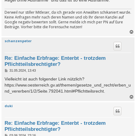
Regel ohne Ausnahme" und das ist so eine Ausnahme.
Derweil nur stiller Mitleser, da ich gerade von Anwälten schikaniert wurde.
Keine Anfragen mehr nach deren Namen und ob Ihr deren Kanzlei auf
Google negativ bewerten sollt. Gerne melde ich mich per PN auf Eure
Beiträge. Vorher bitte die Forensuche nutzen!
schanzenpeter
c
Re: Einfache Erbfrage: Enterbt - trotzdem
Pflichtteilsbrechtigter?
B
31.05.2024, 13:43
e
i
Vielleicht ist auch folgender Link nützlich?
t
https://www.oesterreich.gv.at/themen/gesetze_und_recht/erben_u
r
a
nd_vererben/1/2/Seite.792041.html#Pflichtteilsrecht.
g
duki
c
Re: Einfache Erbfrage: Enterbt - trotzdem
Pflichtteilsbrechtigter?
B
03.06.2024, 23:16