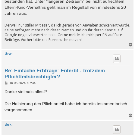
bestanden hat. Unter "längeren Zeitraum" bei nicht aufrechtem
Eltern-Kind-Verhältnis geht man im Regelfall von mindestens 20
Jahren aus.
Derweil nur stiller Mitleser, da ich gerade von Anwälten schikaniert wurde.
Keine Anfragen mehr nach deren Namen und ob Ihr deren Kanzlei auf
Google negativ bewerten sollt. Gerne melde ich mich per PN auf Eure
Beiträge. Vorher bitte die Forensuche nutzen!
Urwi
c
Re: Einfache Erbfrage: Enterbt - trotzdem
Pflichtteilsbrechtigter?
B
10.06.2024, 07:34
e
i
Danke vielmals alles2!
t
r
a
Die Halbierung des Pflichtanteil habe ich bereits testamentarisch
g
vorgenommen.
duki
c