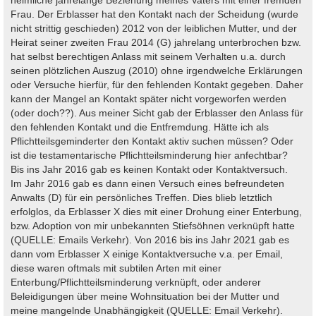
Frau. Der Erblasser hat den Kontakt nach der Scheidung (wurde
nicht strittig geschieden) 2012 von der leiblichen Mutter, und der
Heirat seiner zweiten Frau 2014 (G) jahrelang unterbrochen bzw.
hat selbst berechtigen Anlass mit seinem Verhalten u.a. durch
seinen plötzlichen Auszug (2010) ohne irgendwelche Erklärungen
oder Versuche hierfür, für den fehlenden Kontakt gegeben. Daher
kann der Mangel an Kontakt später nicht vorgeworfen werden
(oder doch??). Aus meiner Sicht gab der Erblasser den Anlass für
den fehlenden Kontakt und die Entfremdung. Hätte ich als
Pflichtteilsgeminderter den Kontakt aktiv suchen müssen? Oder
ist die testamentarische Pflichtteilsminderung hier anfechtbar?
Bis ins Jahr 2016 gab es keinen Kontakt oder Kontaktversuch.
Im Jahr 2016 gab es dann einen Versuch eines befreundeten
Anwalts (D) für ein persönliches Treffen. Dies blieb letztlich
erfolglos, da Erblasser X dies mit einer Drohung einer Enterbung,
bzw. Adoption von mir unbekannten Stiefsöhnen verknüpft hatte
(QUELLE: Emails Verkehr). Von 2016 bis ins Jahr 2021 gab es
dann vom Erblasser X einige Kontaktversuche v.a. per Email,
diese waren oftmals mit subtilen Arten mit einer
Enterbung/Pflichtteilsminderung verknüpft, oder anderer
Beleidigungen über meine Wohnsituation bei der Mutter und
meine mangelnde Unabhängigkeit (QUELLE: Email Verkehr).