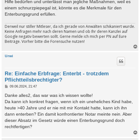
Hilfe bedürfen und unterlässt man jegliche Maßnahmen, weil es
einem schnurzpiepegal ist, könnte es die Merkmale für den
Enterbungsgrund erfüllen.
Derweil nur stiller Mitleser, da ich gerade von Anwälten schikaniert wurde.
Keine Anfragen mehr nach deren Namen und ob Ihr deren Kanzlei auf
Google negativ bewerten sollt. Gerne melde ich mich per PN auf Eure
Beiträge. Vorher bitte die Forensuche nutzen!
Urwi
c
Re: Einfache Erbfrage: Enterbt - trotzdem
Pflichtteilsbrechtigter?
B
09.06.2024, 21:47
e
i
Danke alles2, das war was ich wissen wollte!
t
Da kann ich konkret fragen, wenn ich ein uneheliches Kind habe,
r
a
heute >40 Jahre und er nie mit mir Kontakt hatte, kann ich ihn
g
dann enterben? Ein damit konfrontierter Notar meinte nein. Aber
dieser Absatz im Gesetz würde einen Enterbungsgrund doch
rechtfertigen?