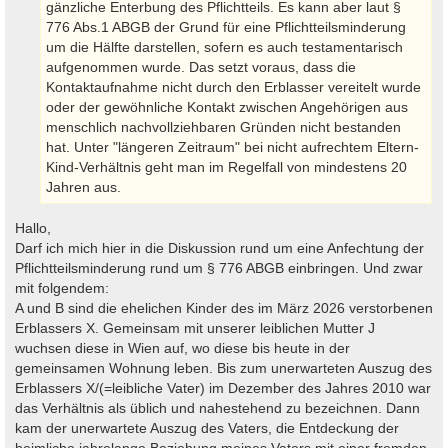
gänzliche Enterbung des Pflichtteils. Es kann aber laut §
776 Abs.1 ABGB der Grund für eine Pflichtteilsminderung
um die Hälfte darstellen, sofern es auch testamentarisch
aufgenommen wurde. Das setzt voraus, dass die
Kontaktaufnahme nicht durch den Erblasser vereitelt wurde
oder der gewöhnliche Kontakt zwischen Angehörigen aus
menschlich nachvollziehbaren Gründen nicht bestanden
hat. Unter "längeren Zeitraum" bei nicht aufrechtem Eltern-
Kind-Verhältnis geht man im Regelfall von mindestens 20
Jahren aus.
Hallo,
Darf ich mich hier in die Diskussion rund um eine Anfechtung der
Pflichtteilsminderung rund um § 776 ABGB einbringen. Und zwar
mit folgendem:
A und B sind die ehelichen Kinder des im März 2026 verstorbenen
Erblassers X. Gemeinsam mit unserer leiblichen Mutter J
wuchsen diese in Wien auf, wo diese bis heute in der
gemeinsamen Wohnung leben. Bis zum unerwarteten Auszug des
Erblassers X/(=leibliche Vater) im Dezember des Jahres 2010 war
das Verhältnis als üblich und nahestehend zu bezeichnen. Dann
kam der unerwartete Auszug des Vaters, die Entdeckung der
heimliche jahrelange Beziehung meines Vaters mit einer fremden