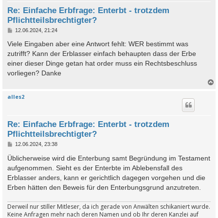
Re: Einfache Erbfrage: Enterbt - trotzdem
Pflichtteilsbrechtigter?
B
12.06.2024, 21:24
e
i
Viele Eingaben aber eine Antwort fehlt: WER bestimmt was
t
zutrifft? Kann der Erblasser einfach behaupten dass der Erbe
r
a
einer dieser Dinge getan hat order muss ein Rechtsbeschluss
g
vorliegen? Danke
alles2
c
Re: Einfache Erbfrage: Enterbt - trotzdem
Pflichtteilsbrechtigter?
B
12.06.2024, 23:38
e
i
Üblicherweise wird die Enterbung samt Begründung im Testament
t
aufgenommen. Sieht es der Enterbte im Ablebensfall des
r
a
Erblasser anders, kann er gerichtlich dagegen vorgehen und die
g
Erben hätten den Beweis für den Enterbungsgrund anzutreten.
Derweil nur stiller Mitleser, da ich gerade von Anwälten schikaniert wurde.
Keine Anfragen mehr nach deren Namen und ob Ihr deren Kanzlei auf