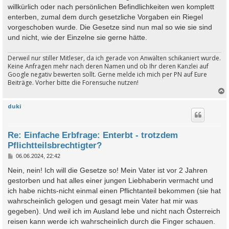
willkürlich oder nach persönlichen Befindlichkeiten wen komplett
enterben, zumal dem durch gesetzliche Vorgaben ein Riegel
vorgeschoben wurde. Die Gesetze sind nun mal so wie sie sind
und nicht, wie der Einzelne sie gerne hätte.
Derweil nur stiller Mitleser, da ich gerade von Anwälten schikaniert wurde.
Keine Anfragen mehr nach deren Namen und ob Ihr deren Kanzlei auf
Google negativ bewerten sollt. Gerne melde ich mich per PN auf Eure
Beiträge. Vorher bitte die Forensuche nutzen!
duki
c
Re: Einfache Erbfrage: Enterbt - trotzdem
Pflichtteilsbrechtigter?
B
06.06.2024, 22:42
e
i
Nein, nein! Ich will die Gesetze so! Mein Vater ist vor 2 Jahren
t
gestorben und hat alles einer jungen Liebhaberin vermacht und
r
a
ich habe nichts-nicht einmal einen Pflichtanteil bekommen (sie hat
g
wahrscheinlich gelogen und gesagt mein Vater hat mir was
gegeben). Und weil ich im Ausland lebe und nicht nach Österreich
reisen kann werde ich wahrscheinlich durch die Finger schauen.