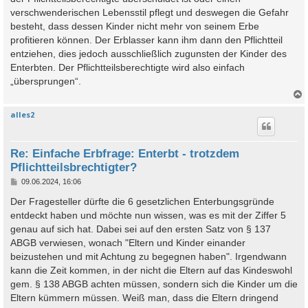
verschwenderischen Lebensstil pflegt und deswegen die Gefahr
besteht, dass dessen Kinder nicht mehr von seinem Erbe
profitieren können. Der Erblasser kann ihm dann den Pflichtteil
entziehen, dies jedoch ausschließlich zugunsten der Kinder des
Enterbten. Der Pflichtteilsberechtigte wird also einfach
„übersprungen“.
alles2
c
Re: Einfache Erbfrage: Enterbt - trotzdem
Pflichtteilsbrechtigter?
B
09.06.2024, 16:06
e
i
Der Fragesteller dürfte die 6 gesetzlichen Enterbungsgründe
t
entdeckt haben und möchte nun wissen, was es mit der Ziffer 5
r
a
genau auf sich hat. Dabei sei auf den ersten Satz von § 137
g
ABGB verwiesen, wonach "Eltern und Kinder einander
beizustehen und mit Achtung zu begegnen haben". Irgendwann
kann die Zeit kommen, in der nicht die Eltern auf das Kindeswohl
gem. § 138 ABGB achten müssen, sondern sich die Kinder um die
Eltern kümmern müssen. Weiß man, dass die Eltern dringend