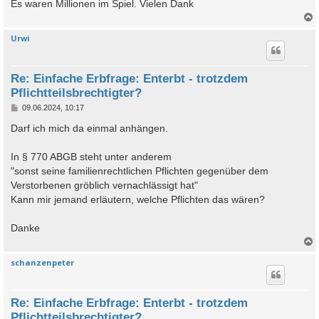
Es waren Millionen im Spiel. Vielen Dank
Urwi
c
Re: Einfache Erbfrage: Enterbt - trotzdem
Pflichtteilsbrechtigter?
B
09.06.2024, 10:17
e
i
Darf ich mich da einmal anhängen.
t
r
a
In § 770 ABGB steht unter anderem
g
"sonst seine familienrechtlichen Pflichten gegenüber dem
Verstorbenen gröblich vernachlässigt hat"
Kann mir jemand erläutern, welche Pflichten das wären?
Danke
schanzenpeter
c
Re: Einfache Erbfrage: Enterbt - trotzdem
Pflichtteilsbrechtigter?