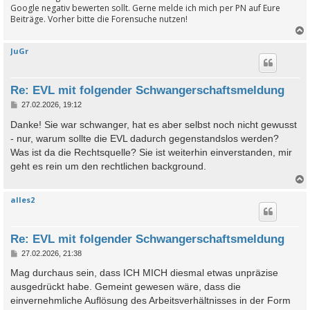
Google negativ bewerten sollt. Gerne melde ich mich per PN auf Eure
Beiträge. Vorher bitte die Forensuche nutzen!
JuGr
c
Re: EVL mit folgender Schwangerschaftsmeldung
B
27.02.2026, 19:12
e
i
Danke! Sie war schwanger, hat es aber selbst noch nicht gewusst
t
- nur, warum sollte die EVL dadurch gegenstandslos werden?
r
a
Was ist da die Rechtsquelle? Sie ist weiterhin einverstanden, mir
g
geht es rein um den rechtlichen background.
alles2
c
Re: EVL mit folgender Schwangerschaftsmeldung
B
27.02.2026, 21:38
e
i
Mag durchaus sein, dass ICH MICH diesmal etwas unpräzise
t
ausgedrückt habe. Gemeint gewesen wäre, dass die
r
a
einvernehmliche Auflösung des Arbeitsverhältnisses in der Form
g