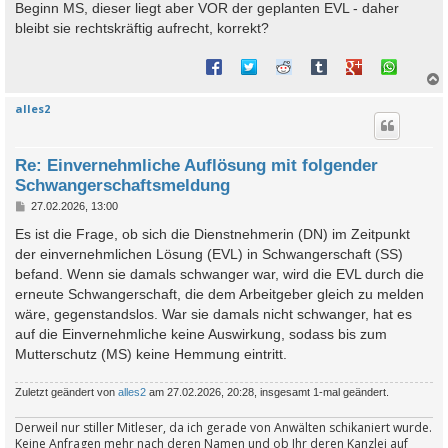
Beginn MS, dieser liegt aber VOR der geplanten EVL - daher
bleibt sie rechtskräftig aufrecht, korrekt?
alles2
c
Re: Einvernehmliche Auflösung mit folgender
Schwangerschaftsmeldung
B
27.02.2026, 13:00
e
i
Es ist die Frage, ob sich die Dienstnehmerin (DN) im Zeitpunkt
t
der einvernehmlichen Lösung (EVL) in Schwangerschaft (SS)
r
a
befand. Wenn sie damals schwanger war, wird die EVL durch die
g
erneute Schwangerschaft, die dem Arbeitgeber gleich zu melden
wäre, gegenstandslos. War sie damals nicht schwanger, hat es
auf die Einvernehmliche keine Auswirkung, sodass bis zum
Mutterschutz (MS) keine Hemmung eintritt.
Zuletzt geändert von
alles2
am 27.02.2026, 20:28, insgesamt 1-mal geändert.
Derweil nur stiller Mitleser, da ich gerade von Anwälten schikaniert wurde.
Keine Anfragen mehr nach deren Namen und ob Ihr deren Kanzlei auf