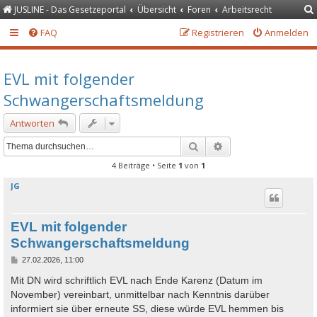
JUSLINE - Das Gesetzeportal
Übersicht
Foren
Arbeitsrecht
FAQ
Registrieren
Anmelden
EVL mit folgender
Schwangerschaftsmeldung
Antworten
Suche
Erweiterte Suche
4 Beiträge • Seite
1
von
1
JG
EVL mit folgender
Schwangerschaftsmeldung
B
27.02.2026, 11:00
e
i
Mit DN wird schriftlich EVL nach Ende Karenz (Datum im
t
November) vereinbart, unmittelbar nach Kenntnis darüber
r
a
informiert sie über erneute SS, diese würde EVL hemmen bis
g