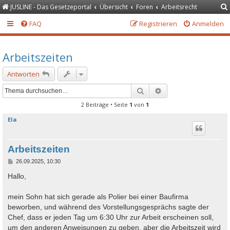
JUSLINE - Das Gesetzeportal
Übersicht
Foren
Arbeitsrecht
FAQ
Registrieren
Anmelden
Arbeitszeiten
Antworten
Suche
Erweiterte Suche
2 Beiträge • Seite
1
von
1
Ela
Arbeitszeiten
B
26.09.2025, 10:30
e
i
Hallo,
t
r
a
mein Sohn hat sich gerade als Polier bei einer Baufirma
g
beworben, und während des Vorstellungsgesprächs sagte der
Chef, dass er jeden Tag um 6:30 Uhr zur Arbeit erscheinen soll,
um den anderen Anweisungen zu geben, aber die Arbeitszeit wird