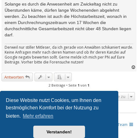
Solange es durch die Anwesenheit am Zwickeltag nicht zu
Überstunden käme, dürfen lange Wochenenden abgelehnt
werden. Zu beachten ist auch die Höchstarbeitszeit, wonach in
einem Durchrechnungszeitraum von 17 Wochen die
durchschnittliche Gesamtarbeitszeit nicht über 48 Stunden liegen
darf.
Derweil nur stiller Mitleser, da ich gerade von Anwälten schikaniert wurde.
Keine Anfragen mehr nach deren Namen und ob Ihr deren Kanzlei auf
Google negativ bewerten sollt. Gerne melde ich mich per PN auf Eure
Beiträge. Vorher bitte die Forensuche nutzen!
Antworten
c
2 Beiträge • Seite
1
von
1
Gehe zu
Diese Website nutzt Cookies, um Ihnen den
bestmöglichen Komfort bei der Nutzung zu
WER IST ONLINE?
bieten.
Mehr erfahren
Mitglieder in diesem Forum: 0 Mitglieder und 10 Gäste
JUSLINE - Das Gesetzeportal
Übersicht
Das Team
Verstanden!
Powered by
phpBB
® Forum Software © phpBB Limited