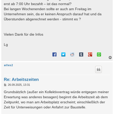
erst ab 7:00 Uhr bezahlt – ist das normal?
Bei langen Wochenenden sollte er auch am Freitag im
Unternehmen sein, da er keinen Anspruch darauf hat und da
Überstunden abgerechnet werden - stimmt es ?
Vielen Dank für die Infos
Lg
alles2
c
Re: Arbeitszeiten
B
26.09.2025, 13:31
e
i
Grundsätzlich (außer ein Kollektivvertrag würde entgegen meiner
t
Erwartung was anderes besagen) beginnt die Arbeitszeit ab dem
r
a
Zeitpunkt, wo man am Arbeitsplatz erscheint; einschließlich der
g
Zeit für Unterweisungen oder Anfahrt zur Baustelle.