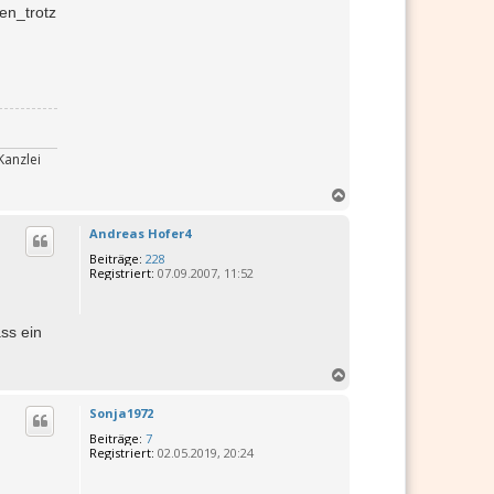
en_trotz
Kanzlei
N
a
c
Andreas Hofer4
h
Beiträge:
228
o
Registriert:
07.09.2007, 11:52
b
e
n
ss ein
N
a
c
Sonja1972
h
Beiträge:
7
o
Registriert:
02.05.2019, 20:24
b
e