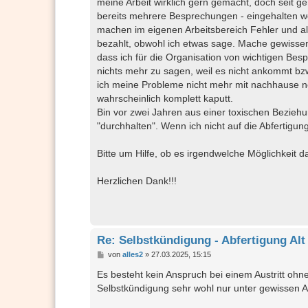
meine Arbeit wirklich gern gemacht, doch seit g
bereits mehrere Besprechungen - eingehalten w
machen im eigenen Arbeitsbereich Fehler und
bezahlt, obwohl ich etwas sage. Mache gewissenh
dass ich für die Organisation von wichtigen 
nichts mehr zu sagen, weil es nicht ankommt b
ich meine Probleme nicht mehr mit nachhause ne
wahrscheinlich komplett kaputt.
Bin vor zwei Jahren aus einer toxischen Beziehu
"durchhalten". Wenn ich nicht auf die Abfertigu
Bitte um Hilfe, ob es irgendwelche Möglichkeit da
Herzlichen Dank!!!
Re: Selbstkündigung - Abfertigung Alt
B
von
alles2
»
27.03.2025, 15:15
e
i
Es besteht kein Anspruch bei einem Austritt ohn
t
Selbstkündigung sehr wohl nur unter gewissen
r
a
g