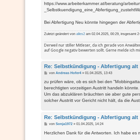
https://www.arbeiterkammer.at/beratung/arbeit
_Selbstkuendigung_eine_Abfertigung_zustehtW
Bei Abfertigung Neu könnte hingegen der Abfer
Zuletzt geändert von
alles2
am 02.04.2025, 00:29, insgesamt 2-
Derweil nur stiller Mitleser, da ich gerade von Anwäl
auf Google negativ bewerten sollt. Gerne melde ich mi
Re: Selbstkündigung - Abfertigung alt
B
von
Andreas Hofer4
»
01.04.2025, 13:43
e
i
zu prüfen wäre, ob es sich bei den "Mobbingatt
t
berechtigten vorzeitigen Austritt handeln könnte
r
a
Um das abzuklären bräuchten sie aber gute persö
g
solcher Austritt vor Gericht nicht hält, da die 
Re: Selbstkündigung - Abfertigung alt
B
von
Sonja1972
»
01.04.2025, 14:24
e
i
Herzlichen Dank für die Antworten. Ich habe es 
t
r