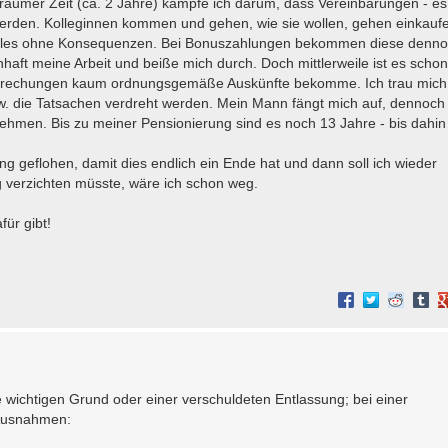
eraumer Zeit (ca. 2 Jahre) kämpfe ich darum, dass Vereinbarungen - e
erden. Kolleginnen kommen und gehen, wie sie wollen, gehen einkauf
 alles ohne Konsequenzen. Bei Bonuszahlungen bekommen diese denn
aft meine Arbeit und beiße mich durch. Doch mittlerweile ist es schon
Besprechungen kaum ordnungsgemäße Auskünfte bekomme. Ich trau mich
zw. die Tatsachen verdreht werden. Mein Mann fängt mich auf, dennoc
hmen. Bis zu meiner Pensionierung sind es noch 13 Jahre - bis dahin 
ng geflohen, damit dies endlich ein Ende hat und dann soll ich wieder
ng verzichten müsste, wäre ich schon weg.
für gibt!
e wichtigen Grund oder einer verschuldeten Entlassung; bei einer
 Ausnahmen: