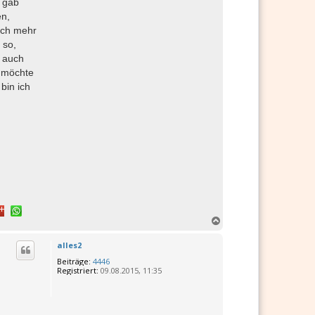
s gab
en,
och mehr
 so,
 auch
h möchte
bin ich
N
a
c
alles2
h
Beiträge:
4446
o
Registriert:
09.08.2015, 11:35
b
e
n