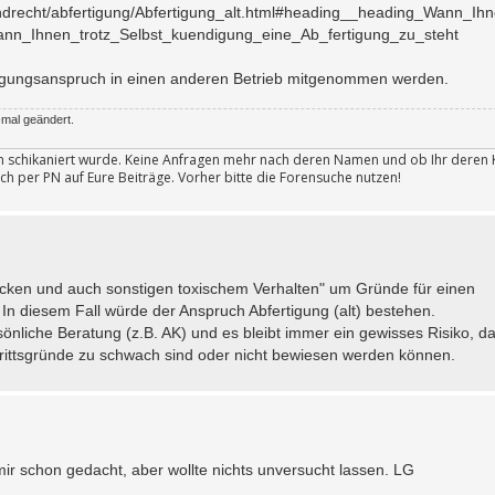
undrecht/abfertigung/Abfertigung_alt.html#heading__heading_Wann_Ihn
ann_Ihnen_trotz_Selbst_kuendigung_eine_Ab_fertigung_zu_steht
tigungsanspruch in einen anderen Betrieb mitgenommen werden.
mal geändert.
ten schikaniert wurde. Keine Anfragen mehr nach deren Namen und ob Ihr deren 
ch per PN auf Eure Beiträge. Vorher bitte die Forensuche nutzen!
acken und auch sonstigen toxischem Verhalten" um Gründe für einen
. In diesem Fall würde der Anspruch Abfertigung (alt) bestehen.
nliche Beratung (z.B. AK) und es bleibt immer ein gewisses Risiko, da
Austrittsgründe zu schwach sind oder nicht bewiesen werden können.
mir schon gedacht, aber wollte nichts unversucht lassen. LG