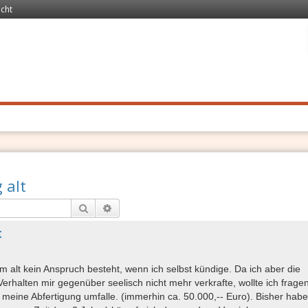
echt
 Recht
. Schnell
 alt
Suche
Erweiterte Suche
t
em alt kein Anspruch besteht, wenn ich selbst kündige. Da ich aber die
rhalten mir gegenüber seelisch nicht mehr verkrafte, wollte ich fragen
 meine Abfertigung umfalle. (immerhin ca. 50.000,-- Euro). Bisher habe