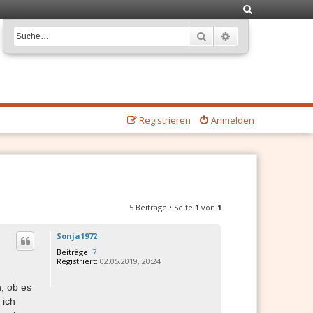
S
u
Suche
Erweiterte Suche
c
h
e
Registrieren
Anmelden
5 Beiträge • Seite
1
von
1
Sonja1972
Beiträge:
7
Registriert:
02.05.2019, 20:24
, ob es
 ich