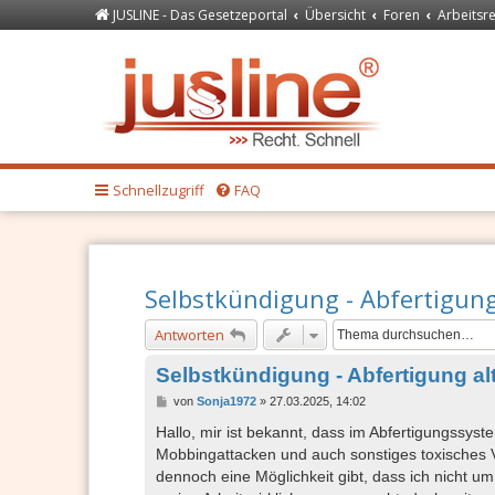
JUSLINE - Das Gesetzeportal
Übersicht
Foren
Arbeitsr
Forum
JUSLINE Recht
Schnellzugriff
FAQ
Selbstkündigung - Abfertigung
Antworten
Selbstkündigung - Abfertigung al
B
von
Sonja1972
»
27.03.2025, 14:02
e
i
Hallo, mir ist bekannt, dass im Abfertigungssyst
t
Mobbingattacken und auch sonstiges toxisches Ve
r
a
dennoch eine Möglichkeit gibt, dass ich nicht um
g