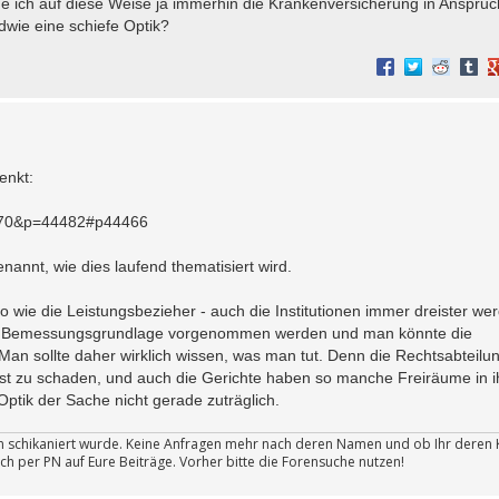
me ich auf diese Weise ja immerhin die Krankenversicherung in Anspruch
dwie eine schiefe Optik?
enkt:
17170&p=44482#p44466
nannt, wie dies laufend thematisiert wird.
o wie die Leistungsbezieher - auch die Institutionen immer dreister wer
r Bemessungsgrundlage vorgenommen werden und man könnte die
Man sollte daher wirklich wissen, was man tut. Denn die Rechtsabteilu
st zu schaden, und auch die Gerichte haben so manche Freiräume in i
ptik der Sache nicht gerade zuträglich.
ten schikaniert wurde. Keine Anfragen mehr nach deren Namen und ob Ihr deren 
ch per PN auf Eure Beiträge. Vorher bitte die Forensuche nutzen!