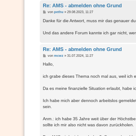
Re: AMS - abmelden ohne Grund
B
von
pethu
»
29.08.2023, 11:27
e
i
Danke für die Antwort, muss mir das genauer durc
t
r
a
Und das andere Forum kannte ich gar nicht, wer
g
Re: AMS - abmelden ohne Grund
B
von
mcwz
»
31.07.2024, 11:27
e
i
Hallo,
t
r
a
ich grabe dieses Thema noch mal aus, weil ich 
g
Da es meine finanzielle Situation erlaubt, hab
Ich habe mich aber dennoch arbeitslos gemeldet
sein.
Anm.: ich habe 35 Jahre weit über der Höchstb
sollte ich mir also nicht was davon zurückholen.