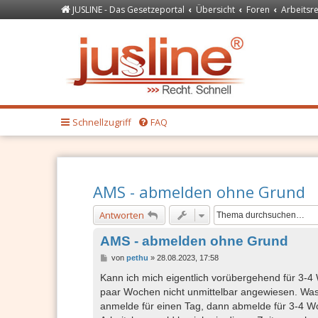
JUSLINE - Das Gesetzeportal
Übersicht
Foren
Arbeitsr
Forum
JUSLINE Recht
Schnellzugriff
FAQ
AMS - abmelden ohne Grund
Antworten
AMS - abmelden ohne Grund
B
von
pethu
»
28.08.2023, 17:58
e
i
Kann ich mich eigentlich vorübergehend für 3-4 
t
paar Wochen nicht unmittelbar angewiesen. Wa
r
a
anmelde für einen Tag, dann abmelde für 3-4 W
g