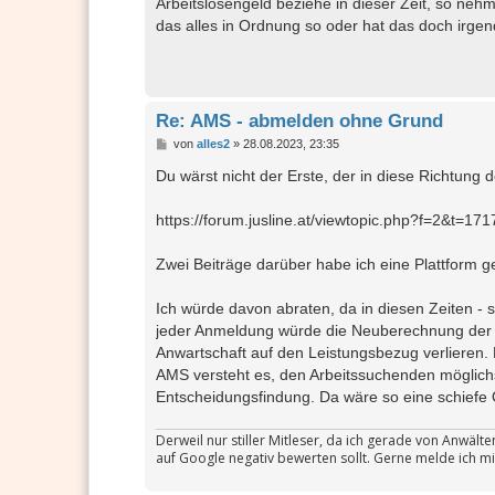
Arbeitslosengeld beziehe in dieser Zeit, so neh
das alles in Ordnung so oder hat das doch irgen
Re: AMS - abmelden ohne Grund
B
von
alles2
»
28.08.2023, 23:35
e
i
Du wärst nicht der Erste, der in diese Richtung d
t
r
a
https://forum.jusline.at/viewtopic.php?f=2&t=
g
Zwei Beiträge darüber habe ich eine Plattform ge
Ich würde davon abraten, da in diesen Zeiten - s
jeder Anmeldung würde die Neuberechnung de
Anwartschaft auf den Leistungsbezug verlieren. 
AMS versteht es, den Arbeitssuchenden möglich
Entscheidungsfindung. Da wäre so eine schiefe O
Derweil nur stiller Mitleser, da ich gerade von Anwäl
auf Google negativ bewerten sollt. Gerne melde ich mi