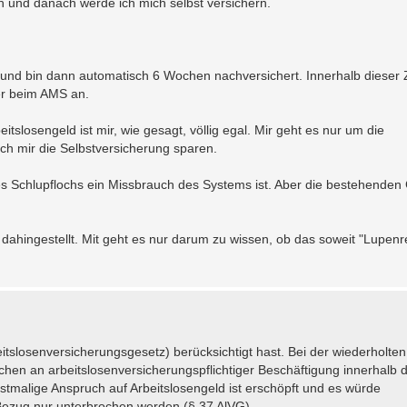
 und danach werde ich mich selbst versichern.
nd bin dann automatisch 6 Wochen nachversichert. Innerhalb dieser Z
er beim AMS an.
itslosengeld ist mir, wie gesagt, völlig egal. Mir geht es nur um die
ch mir die Selbstversicherung sparen.
es Schlupflochs ein Missbrauch des Systems ist. Aber die bestehenden
l dahingestellt. Mit geht es nur darum zu wissen, ob das soweit "Lupenr
eitslosenversicherungsgesetz) berücksichtigt hast. Bei der wiederholten
en an arbeitslosenversicherungspflichtiger Beschäftigung innerhalb 
stmalige Anspruch auf Arbeitslosengeld ist erschöpft und es würde
Bezug nur unterbrochen werden (§ 37 AlVG).