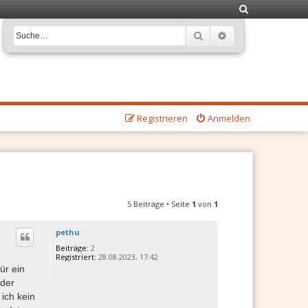
S
u
Suche
Erweiterte Suche
c
h
e
Registrieren
Anmelden
5 Beiträge • Seite
1
von
1
pethu
Beiträge:
2
Registriert:
28.08.2023, 17:42
ür ein
eder
ich kein