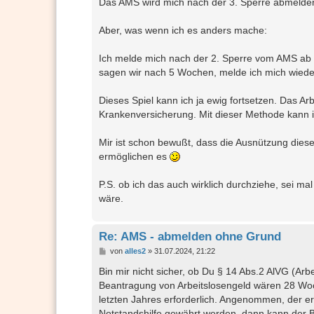
Das AMS wird mich nach der 3. Sperre abmelden
Aber, was wenn ich es anders mache:
Ich melde mich nach der 2. Sperre vom AMS ab u
sagen wir nach 5 Wochen, melde ich mich wied
Dieses Spiel kann ich ja ewig fortsetzen. Das Arbe
Krankenversicherung. Mit dieser Methode kann i
Mir ist schon bewußt, dass die Ausnützung dies
ermöglichen es
P.S. ob ich das auch wirklich durchziehe, sei ma
wäre.
Re: AMS - abmelden ohne Grund
B
von
alles2
»
31.07.2024, 21:22
e
i
Bin mir nicht sicher, ob Du § 14 Abs.2 AlVG (Arb
t
Beantragung von Arbeitslosengeld wären 28 Woch
r
a
letzten Jahres erforderlich. Angenommen, der er
g
Notstandshilfe gewährt werden, dann kann der 