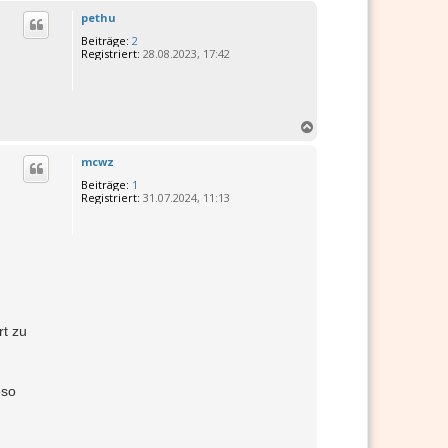
c
pethu
h
Beiträge:
2
o
Registriert:
28.08.2023, 17:42
b
e
n
N
a
c
mcwz
h
Beiträge:
1
o
Registriert:
31.07.2024, 11:13
b
e
n
rt zu
eso