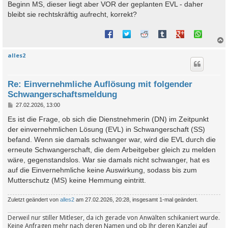
Beginn MS, dieser liegt aber VOR der geplanten EVL - daher
bleibt sie rechtskräftig aufrecht, korrekt?
alles2
c
Re: Einvernehmliche Auflösung mit folgender
Schwangerschaftsmeldung
B
27.02.2026, 13:00
e
i
Es ist die Frage, ob sich die Dienstnehmerin (DN) im Zeitpunkt
t
der einvernehmlichen Lösung (EVL) in Schwangerschaft (SS)
r
a
befand. Wenn sie damals schwanger war, wird die EVL durch die
g
erneute Schwangerschaft, die dem Arbeitgeber gleich zu melden
wäre, gegenstandslos. War sie damals nicht schwanger, hat es
auf die Einvernehmliche keine Auswirkung, sodass bis zum
Mutterschutz (MS) keine Hemmung eintritt.
Zuletzt geändert von
alles2
am 27.02.2026, 20:28, insgesamt 1-mal geändert.
Derweil nur stiller Mitleser, da ich gerade von Anwälten schikaniert wurde.
Keine Anfragen mehr nach deren Namen und ob Ihr deren Kanzlei auf