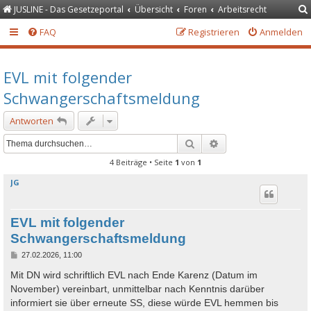
JUSLINE - Das Gesetzeportal
Übersicht
Foren
Arbeitsrecht
FAQ
Registrieren
Anmelden
EVL mit folgender
Schwangerschaftsmeldung
Antworten
Suche
Erweiterte Suche
4 Beiträge • Seite
1
von
1
JG
EVL mit folgender
Schwangerschaftsmeldung
B
27.02.2026, 11:00
e
i
Mit DN wird schriftlich EVL nach Ende Karenz (Datum im
t
November) vereinbart, unmittelbar nach Kenntnis darüber
r
a
informiert sie über erneute SS, diese würde EVL hemmen bis
g