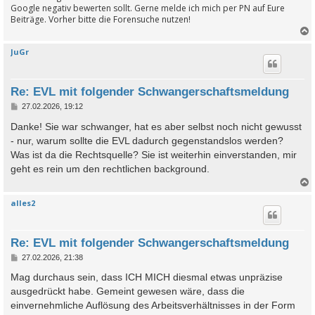
Google negativ bewerten sollt. Gerne melde ich mich per PN auf Eure
Beiträge. Vorher bitte die Forensuche nutzen!
JuGr
c
Re: EVL mit folgender Schwangerschaftsmeldung
B
27.02.2026, 19:12
e
i
Danke! Sie war schwanger, hat es aber selbst noch nicht gewusst
t
- nur, warum sollte die EVL dadurch gegenstandslos werden?
r
a
Was ist da die Rechtsquelle? Sie ist weiterhin einverstanden, mir
g
geht es rein um den rechtlichen background.
alles2
c
Re: EVL mit folgender Schwangerschaftsmeldung
B
27.02.2026, 21:38
e
i
Mag durchaus sein, dass ICH MICH diesmal etwas unpräzise
t
ausgedrückt habe. Gemeint gewesen wäre, dass die
r
a
einvernehmliche Auflösung des Arbeitsverhältnisses in der Form
g