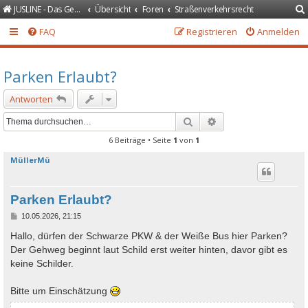
JUSLINE - Das Gesetzeportal
Übersicht
Foren
Straßenverkehrsrecht
FAQ
Registrieren
Anmelden
Parken Erlaubt?
Antworten
Suche
Erweiterte Suche
6 Beiträge • Seite
1
von
1
MüllerMü
Parken Erlaubt?
B
10.05.2026, 21:15
e
i
Hallo, dürfen der Schwarze PKW & der Weiße Bus hier Parken?
t
Der Gehweg beginnt laut Schild erst weiter hinten, davor gibt es
r
a
keine Schilder.
g
Bitte um Einschätzung