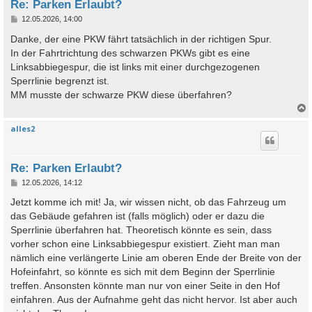
Re: Parken Erlaubt?
B
12.05.2026, 14:00
e
i
Danke, der eine PKW fährt tatsächlich in der richtigen Spur.
t
In der Fahrtrichtung des schwarzen PKWs gibt es eine
r
a
Linksabbiegespur, die ist links mit einer durchgezogenen
g
Sperrlinie begrenzt ist.
MM musste der schwarze PKW diese überfahren?
alles2
c
Re: Parken Erlaubt?
B
12.05.2026, 14:12
e
i
Jetzt komme ich mit! Ja, wir wissen nicht, ob das Fahrzeug um
t
das Gebäude gefahren ist (falls möglich) oder er dazu die
r
a
Sperrlinie überfahren hat. Theoretisch könnte es sein, dass
g
vorher schon eine Linksabbiegespur existiert. Zieht man man
nämlich eine verlängerte Linie am oberen Ende der Breite von der
Hofeinfahrt, so könnte es sich mit dem Beginn der Sperrlinie
treffen. Ansonsten könnte man nur von einer Seite in den Hof
einfahren. Aus der Aufnahme geht das nicht hervor. Ist aber auch