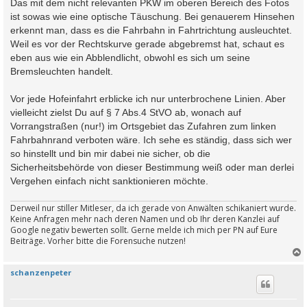
i
Das mit dem nicht relevanten PKW im oberen Bereich des Fotos
t
ist sowas wie eine optische Täuschung. Bei genauerem Hinsehen
r
a
erkennt man, dass es die Fahrbahn in Fahrtrichtung ausleuchtet.
g
Weil es vor der Rechtskurve gerade abgebremst hat, schaut es
eben aus wie ein Abblendlicht, obwohl es sich um seine
Bremsleuchten handelt.
Vor jede Hofeinfahrt erblicke ich nur unterbrochene Linien. Aber
vielleicht zielst Du auf § 7 Abs.4 StVO ab, wonach auf
Vorrangstraßen (nur!) im Ortsgebiet das Zufahren zum linken
Fahrbahnrand verboten wäre. Ich sehe es ständig, dass sich wer
so hinstellt und bin mir dabei nie sicher, ob die
Sicherheitsbehörde von dieser Bestimmung weiß oder man derlei
Vergehen einfach nicht sanktionieren möchte.
Derweil nur stiller Mitleser, da ich gerade von Anwälten schikaniert wurde.
Keine Anfragen mehr nach deren Namen und ob Ihr deren Kanzlei auf
Google negativ bewerten sollt. Gerne melde ich mich per PN auf Eure
Beiträge. Vorher bitte die Forensuche nutzen!
schanzenpeter
c