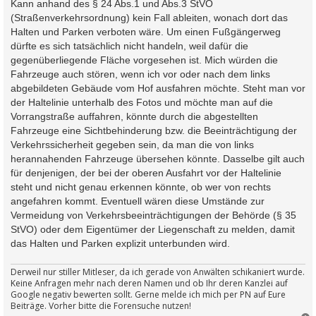
i
Kann anhand des § 24 Abs.1 und Abs.3 StVO
t
(Straßenverkehrsordnung) kein Fall ableiten, wonach dort das
r
a
Halten und Parken verboten wäre. Um einen Fußgängerweg
g
dürfte es sich tatsächlich nicht handeln, weil dafür die
gegenüberliegende Fläche vorgesehen ist. Mich würden die
Fahrzeuge auch stören, wenn ich vor oder nach dem links
abgebildeten Gebäude vom Hof ausfahren möchte. Steht man vor
der Haltelinie unterhalb des Fotos und möchte man auf die
Vorrangstraße auffahren, könnte durch die abgestellten
Fahrzeuge eine Sichtbehinderung bzw. die Beeinträchtigung der
Verkehrssicherheit gegeben sein, da man die von links
herannahenden Fahrzeuge übersehen könnte. Dasselbe gilt auch
für denjenigen, der bei der oberen Ausfahrt vor der Haltelinie
steht und nicht genau erkennen könnte, ob wer von rechts
angefahren kommt. Eventuell wären diese Umstände zur
Vermeidung von Verkehrsbeeinträchtigungen der Behörde (§ 35
StVO) oder dem Eigentümer der Liegenschaft zu melden, damit
das Halten und Parken explizit unterbunden wird.
Derweil nur stiller Mitleser, da ich gerade von Anwälten schikaniert wurde.
Keine Anfragen mehr nach deren Namen und ob Ihr deren Kanzlei auf
Google negativ bewerten sollt. Gerne melde ich mich per PN auf Eure
Beiträge. Vorher bitte die Forensuche nutzen!