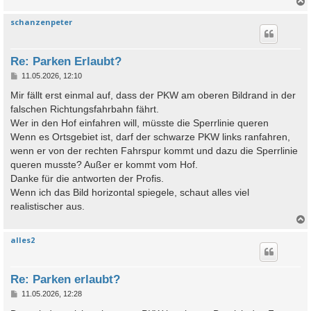
schanzenpeter
c
Re: Parken Erlaubt?
B
11.05.2026, 12:10
e
i
Mir fällt erst einmal auf, dass der PKW am oberen Bildrand in der
t
falschen Richtungsfahrbahn fährt.
r
a
Wer in den Hof einfahren will, müsste die Sperrlinie queren
g
Wenn es Ortsgebiet ist, darf der schwarze PKW links ranfahren,
wenn er von der rechten Fahrspur kommt und dazu die Sperrlinie
queren musste? Außer er kommt vom Hof.
Danke für die antworten der Profis.
Wenn ich das Bild horizontal spiegele, schaut alles viel
realistischer aus.
alles2
c
Re: Parken erlaubt?
B
11.05.2026, 12:28
e