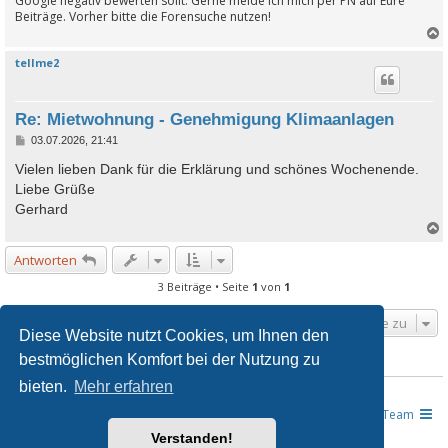
Google negativ bewerten sollt. Gerne melde ich mich per PN auf Eure
Beiträge. Vorher bitte die Forensuche nutzen!
tellme2
c
Re: Mietwohnung - Genehmigung Klimaanlagen
B
03.07.2026, 21:41
e
i
Vielen lieben Dank für die Erklärung und schönes Wochenende.
t
Liebe Grüße
r
a
Gerhard
g
Antworten
c
3 Beiträge • Seite
1
von
1
Gehe zu
Diese Website nutzt Cookies, um Ihnen den
bestmöglichen Komfort bei der Nutzung zu
WER IST ONLINE?
bieten.
Mehr erfahren
Mitglieder in diesem Forum: 0 Mitglieder und 9 Gäste
JUSLINE - Das Gesetzeportal
Übersicht
Das Team
Verstanden!