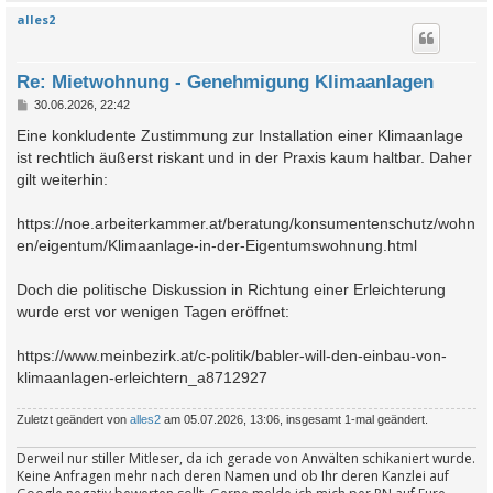
alles2
c
Re: Mietwohnung - Genehmigung Klimaanlagen
B
30.06.2026, 22:42
e
i
Eine konkludente Zustimmung zur Installation einer Klimaanlage
t
ist rechtlich äußerst riskant und in der Praxis kaum haltbar. Daher
r
a
gilt weiterhin:
g
https://noe.arbeiterkammer.at/beratung/konsumentenschutz/wohn
en/eigentum/Klimaanlage-in-der-Eigentumswohnung.html
Doch die politische Diskussion in Richtung einer Erleichterung
wurde erst vor wenigen Tagen eröffnet:
https://www.meinbezirk.at/c-politik/babler-will-den-einbau-von-
klimaanlagen-erleichtern_a8712927
Zuletzt geändert von
alles2
am 05.07.2026, 13:06, insgesamt 1-mal geändert.
Derweil nur stiller Mitleser, da ich gerade von Anwälten schikaniert wurde.
Keine Anfragen mehr nach deren Namen und ob Ihr deren Kanzlei auf