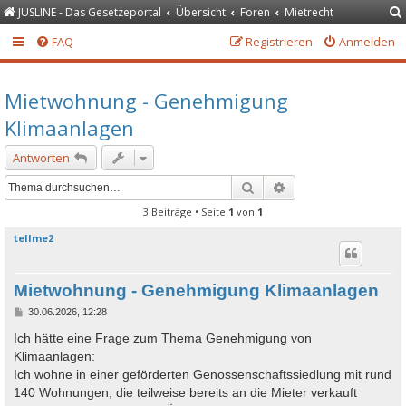
JUSLINE - Das Gesetzeportal
Übersicht
Foren
Mietrecht
FAQ
Registrieren
Anmelden
Mietwohnung - Genehmigung
Klimaanlagen
Antworten
Suche
Erweiterte Suche
3 Beiträge • Seite
1
von
1
tellme2
Mietwohnung - Genehmigung Klimaanlagen
B
30.06.2026, 12:28
e
i
Ich hätte eine Frage zum Thema Genehmigung von
t
Klimaanlagen:
r
a
Ich wohne in einer geförderten Genossenschaftssiedlung mit rund
g
140 Wohnungen, die teilweise bereits an die Mieter verkauft