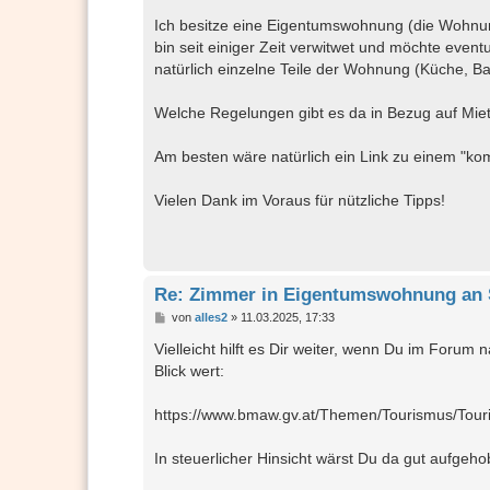
Ich besitze eine Eigentumswohnung (die Wohnun
bin seit einiger Zeit verwitwet und möchte even
natürlich einzelne Teile der Wohnung (Küche, B
Welche Regelungen gibt es da in Bezug auf Miet
Am besten wäre natürlich ein Link zu einem "k
Vielen Dank im Voraus für nützliche Tipps!
Re: Zimmer in Eigentumswohnung an 
B
von
alles2
»
11.03.2025, 17:33
e
i
Vielleicht hilft es Dir weiter, wenn Du im Forum
t
Blick wert:
r
a
g
https://www.bmaw.gv.at/Themen/Tourismus/Touri
In steuerlicher Hinsicht wärst Du da gut aufgeho