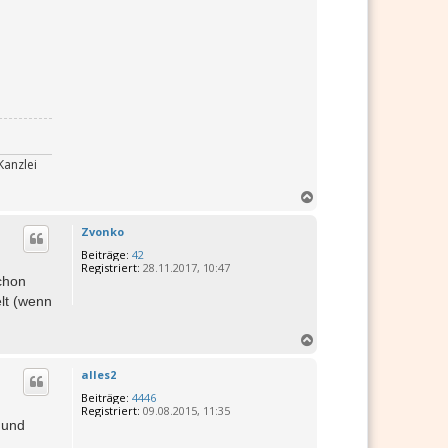
Kanzlei
N
a
c
Zvonko
h
Beiträge:
42
o
Registriert:
28.11.2017, 10:47
b
schon
e
lt (wenn
n
N
a
c
alles2
h
Beiträge:
4446
o
Registriert:
09.08.2015, 11:35
b
n und
e