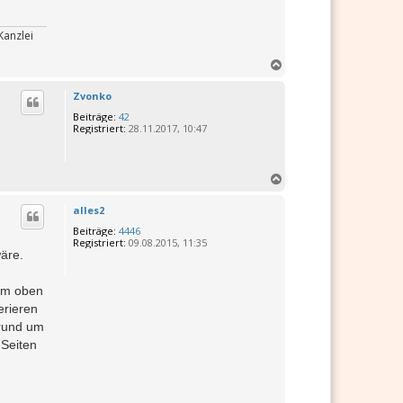
n
Kanzlei
N
a
c
Zvonko
h
Beiträge:
42
o
Registriert:
28.11.2017, 10:47
b
e
n
N
a
c
alles2
h
Beiträge:
4446
o
Registriert:
09.08.2015, 11:35
b
äre.
e
n
im oben
erieren
 rund um
 Seiten