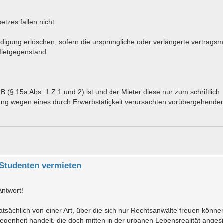
tzes fallen nicht
ndigung erlöschen, sofern die ursprüngliche oder verlängerte vertrags
 Mietgegenstand
(§ 15a Abs. 1 Z 1 und 2) ist und der Mieter diese nur zum schriftlich
ung wegen eines durch Erwerbstätigkeit verursachten vorübergehende
Studenten vermieten
Antwort!
" tatsächlich von einer Art, über die sich nur Rechtsanwälte freuen könne
genheit handelt, die doch mitten in der urbanen Lebensrealität angesie