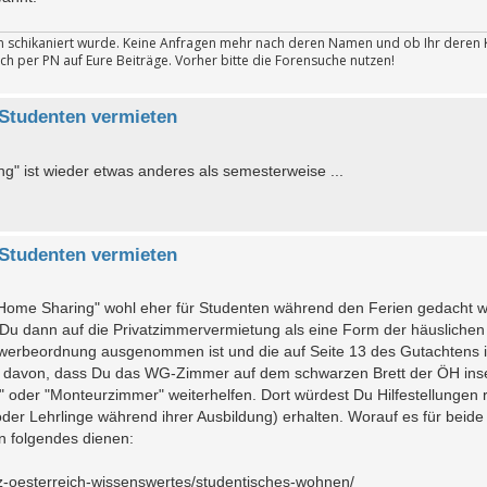
ten schikaniert wurde. Keine Anfragen mehr nach deren Namen und ob Ihr deren 
ch per PN auf Eure Beiträge. Vorher bitte die Forensuche nutzen!
Studenten vermieten
ng" ist wieder etwas anderes als semesterweise ...
Studenten vermieten
n "Home Sharing" wohl eher für Studenten während den Ferien gedacht w
st Du dann auf die Privatzimmervermietung als eine Form der häuslichen
werbeordnung ausgenommen ist und die auf Seite 13 des Gutachtens 
n davon, dass Du das WG-Zimmer auf dem schwarzen Brett der ÖH ins
 oder "Monteurzimmer" weiterhelfen. Dort würdest Du Hilfestellungen
er Lehrlinge während ihrer Ausbildung) erhalten. Worauf es für beide
n folgendes dienen:
z-oesterreich-wissenswertes/studentisches-wohnen/