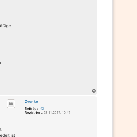
mäßige
n
N
a
c
Zvonko
h
Beiträge:
42
o
Registriert:
28.11.2017, 10:47
b
e
n
n.
delt ist