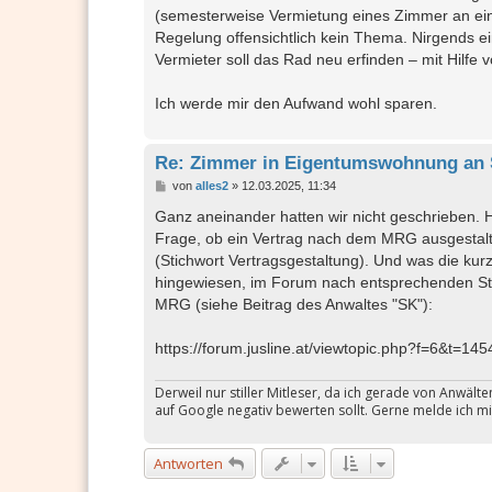
(semesterweise Vermietung eines Zimmer an eine
Regelung offensichtlich kein Thema. Nirgends ein
Vermieter soll das Rad neu erfinden – mit Hilfe 
Ich werde mir den Aufwand wohl sparen.
Re: Zimmer in Eigentumswohnung an 
B
von
alles2
»
12.03.2025, 11:34
e
i
Ganz aneinander hatten wir nicht geschrieben. H
t
Frage, ob ein Vertrag nach dem MRG ausgestaltet
r
a
(Stichwort Vertragsgestaltung). Und was die ku
g
hingewiesen, im Forum nach entsprechenden Stic
MRG (siehe Beitrag des Anwaltes "SK"):
https://forum.jusline.at/viewtopic.php?f=6&t=145
Derweil nur stiller Mitleser, da ich gerade von Anwäl
auf Google negativ bewerten sollt. Gerne melde ich mi
Antworten