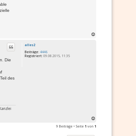
able
ielle
N
a
c
alles2
h
Beiträge:
4446
o
Registriert:
09.08.2015, 11:35
b
n. Die
e
n
uf
Teil des
Kanzlei
N
a
9 Beiträge • Seite
1
von
1
c
h