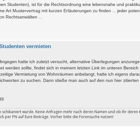
n Studenten), ist für die Rechtsordnung eine lebensnahe und praktik
e Art Mustervertrag mit kurzen Erläuterungen zu finden ... jeder potenz
von Rechtsanwälten ...
Studenten vermieten
ingegen hatte ich zuletzt versucht, alternative Überlegungen anzurege
 werden sollte, findet sich in meinem letzten Link im unteren Bereich
rzzeitige Vermietung von Wohnräumen anbelangt, hatte ich eigens dara
hworten zu suchen. Dann stieße man auch auf den nun hier zitierten 
49
ten schikaniert wurde. Keine Anfragen mehr nach deren Namen und ob Ihr deren 
ch per PN auf Eure Beiträge. Vorher bitte die Forensuche nutzen!