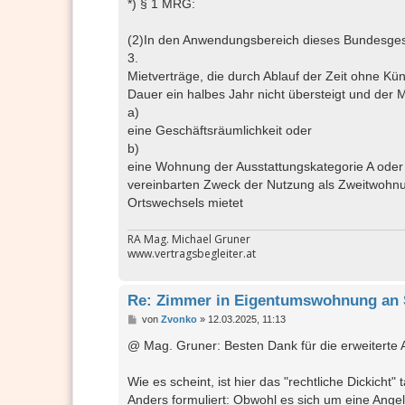
*) § 1 MRG:
(2)In den Anwendungsbereich dieses Bundesgese
3.
Mietverträge, die durch Ablauf der Zeit ohne Kü
Dauer ein halbes Jahr nicht übersteigt und der
a)
eine Geschäftsräumlichkeit oder
b)
eine Wohnung der Ausstattungskategorie A oder B 
vereinbarten Zweck der Nutzung als Zweitwohn
Ortswechsels mietet
RA Mag. Michael Gruner
www.vertragsbegleiter.at
Re: Zimmer in Eigentumswohnung an 
B
von
Zvonko
»
12.03.2025, 11:13
e
i
@ Mag. Gruner: Besten Dank für die erweiterte 
t
r
a
Wie es scheint, ist hier das "rechtliche Dickicht
g
Anders formuliert: Obwohl es sich um eine Angele