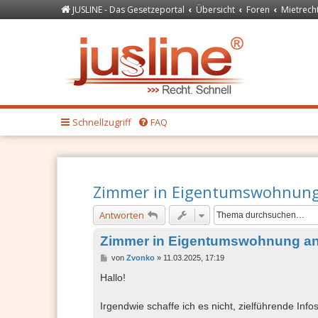
JUSLINE - Das Gesetzeportal
Übersicht
Foren
Mietrech
Forum
JUSLINE Recht
Schnellzugriff
FAQ
Zimmer in Eigentumswohnung
Antworten
Zimmer in Eigentumswohnung an
B
von
Zvonko
»
11.03.2025, 17:19
e
i
Hallo!
t
r
a
Irgendwie schaffe ich es nicht, zielführende Info
g