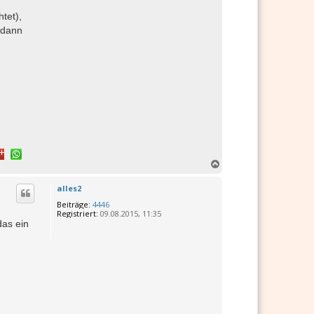
tet),
 dann
N
a
c
alles2
h
Beiträge:
4446
o
Registriert:
09.08.2015, 11:35
b
das ein
e
n