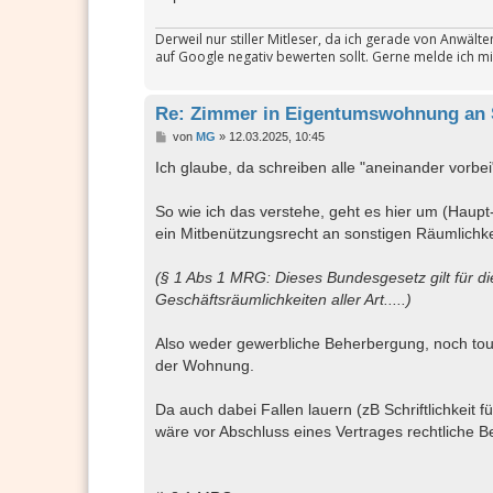
Derweil nur stiller Mitleser, da ich gerade von Anwäl
auf Google negativ bewerten sollt. Gerne melde ich mi
Re: Zimmer in Eigentumswohnung an 
B
von
MG
»
12.03.2025, 10:45
e
i
Ich glaube, da schreiben alle "aneinander vorbei
t
r
a
So wie ich das verstehe, geht es hier um (Haupt
g
ein Mitbenützungsrecht an sonstigen Räumlichke
(§ 1 Abs 1 MRG: Dieses Bundesgesetz gilt für 
Geschäftsräumlichkeiten aller Art.....)
Also weder gewerbliche Beherbergung, noch touri
der Wohnung.
Da auch dabei Fallen lauern (zB Schriftlichkeit 
wäre vor Abschluss eines Vertrages rechtliche Be