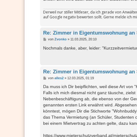
a
g
Derweil nur stiller Mitleser, da ich gerade von Anwäl
auf Google negativ bewerten sollt. Gerne melde ich mi
Re: Zimmer in Eigentumswohnung an 
B
von
Zvonko
»
11.03.2025, 20:10
e
i
Nochmals danke, aber, leider: "Kurzzeitvermietu
t
r
a
g
Re: Zimmer in Eigentumswohnung an 
B
von
alles2
»
12.03.2025, 01:19
e
i
Da muss ich Dir beipflichten, weil diese Art vo
t
Falls ich mich diesmal nicht ganz täusche, ziel
r
a
Nebenbeschäftigung ab, die ebenso von der Ge
g
genannten ersten Link erwähnt wird. Abgesehe
könntest, mögen Dir die Stichworte "Wohnbuddy"
das Thema Vermietung (an Schüler, Studenten od
bei einem Mietvertrag zu achten gelte, dazu kan
https://www.mieterschutzverband.at/mieterschut