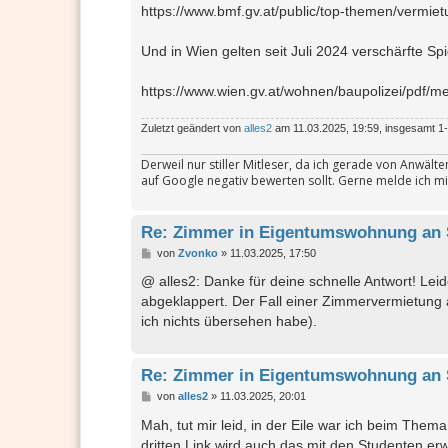
https://www.bmf.gv.at/public/top-themen/vermie
Und in Wien gelten seit Juli 2024 verschärfte Spi
https://www.wien.gv.at/wohnen/baupolizei/pdf/
Zuletzt geändert von
alles2
am 11.03.2025, 19:59, insgesamt 1-
Derweil nur stiller Mitleser, da ich gerade von Anwäl
auf Google negativ bewerten sollt. Gerne melde ich mi
Re: Zimmer in Eigentumswohnung an 
B
von
Zvonko
»
11.03.2025, 17:50
e
i
@ alles2: Danke für deine schnelle Antwort! Leid
t
abgeklappert. Der Fall einer Zimmervermietung 
r
a
ich nichts übersehen habe).
g
Re: Zimmer in Eigentumswohnung an 
B
von
alles2
»
11.03.2025, 20:01
e
i
Mah, tut mir leid, in der Eile war ich beim Thema
t
dritten Link wird auch das mit den Studenten er
r