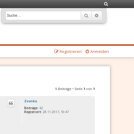
S
u
Suche
Erweiterte Suche
c
h
e
Registrieren
Anmelden
9 Beiträge • Seite
1
von
1
Zvonko
Beiträge:
42
Registriert:
28.11.2017, 10:47