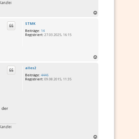
Kanzlei
N
a
c
STMK
h
Beiträge:
14
o
Registriert:
27.03.2025, 16:15
b
e
n
N
a
c
alles2
h
Beiträge:
4446
o
Registriert:
09.08.2015, 11:35
b
e
n
 der
Kanzlei
N