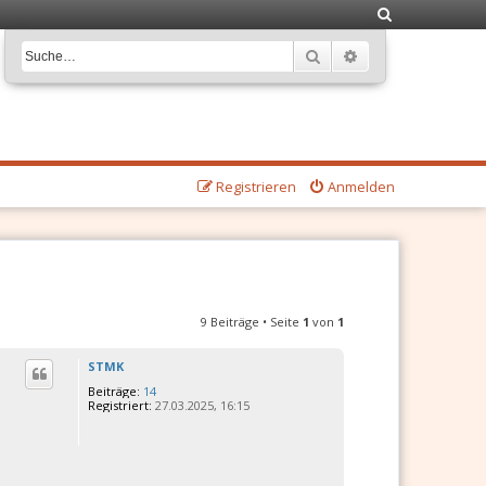
S
u
Suche
Erweiterte Suche
c
h
e
Registrieren
Anmelden
9 Beiträge • Seite
1
von
1
STMK
Beiträge:
14
Registriert:
27.03.2025, 16:15