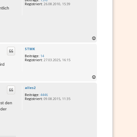
o
Registriert:
26.08.2010, 15:39
b
tlich
e
n
N
a
c
STMK
h
Beiträge:
14
o
Registriert:
27.03.2025, 16:15
b
ird
e
n
N
a
c
alles2
h
Beiträge:
4446
o
Registriert:
09.08.2015, 11:35
b
st den
e
 der
n