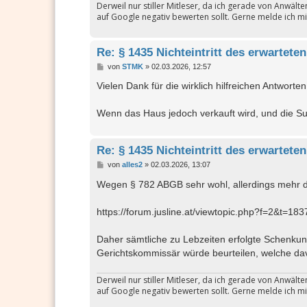
Derweil nur stiller Mitleser, da ich gerade von Anwäl
auf Google negativ bewerten sollt. Gerne melde ich mi
Re: § 1435 Nichteintritt des erwarteten
B
von
STMK
»
02.03.2026, 12:57
e
i
Vielen Dank für die wirklich hilfreichen Antworten
t
r
a
Wenn das Haus jedoch verkauft wird, und die Summ
g
Re: § 1435 Nichteintritt des erwarteten
B
von
alles2
»
02.03.2026, 13:07
e
i
Wegen § 782 ABGB sehr wohl, allerdings mehr d
t
r
a
https://forum.jusline.at/viewtopic.php?f=2&t=183
g
Daher sämtliche zu Lebzeiten erfolgte Schenk
Gerichtskommissär würde beurteilen, welche dav
Derweil nur stiller Mitleser, da ich gerade von Anwäl
auf Google negativ bewerten sollt. Gerne melde ich mi