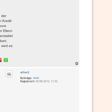
n der
n Kredit
eure
n Eltern
erstattet
bart,
 wird es
N
a
c
alles2
h
Beiträge:
4446
o
Registriert:
09.08.2015, 11:35
b
e
n