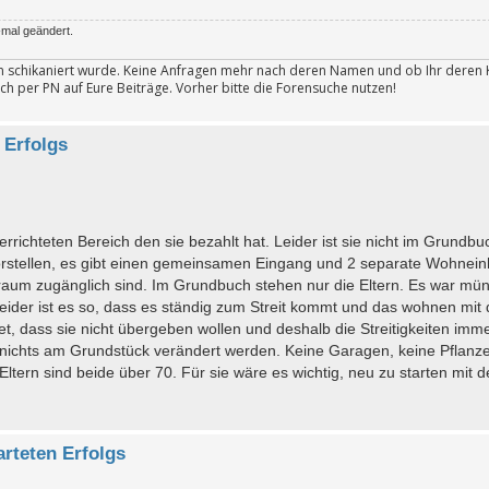
mal geändert.
ten schikaniert wurde. Keine Anfragen mehr nach deren Namen und ob Ihr deren 
ch per PN auf Eure Beiträge. Vorher bitte die Forensuche nutzen!
 Erfolgs
rrichteten Bereich den sie bezahlt hat. Leider ist sie nicht im Grundbu
stellen, es gibt einen gemeinsamen Eingang und 2 separate Wohneinh
rraum zugänglich sind. Im Grundbuch stehen nur die Eltern. Es war mün
Leider ist es so, dass es ständig zum Streit kommt und das wohnen mit
tet, dass sie nicht übergeben wollen und deshalb die Streitigkeiten imm
h nichts am Grundstück verändert werden. Keine Garagen, keine Pflanzen
Eltern sind beide über 70. Für sie wäre es wichtig, neu zu starten mit d
arteten Erfolgs