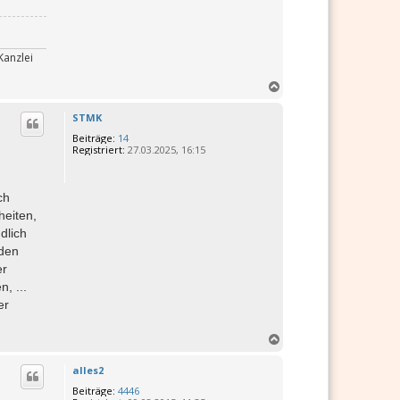
Kanzlei
N
a
c
STMK
h
Beiträge:
14
o
Registriert:
27.03.2025, 16:15
b
e
n
ch
eiten,
dlich
 den
er
, ...
er
N
a
c
alles2
h
Beiträge:
4446
o