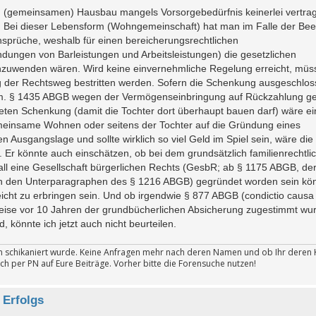
n (gemeinsamen) Hausbau mangels Vorsorgebedürfnis keinerlei vertrag
. Bei dieser Lebensform (Wohngemeinschaft) hat man im Falle der Be
nsprüche, weshalb für einen bereicherungsrechtlichen
dungen von Barleistungen und Arbeitsleistungen) die gesetzlichen
zuwenden wären. Wird keine einvernehmliche Regelung erreicht, müss
 der Rechtsweg bestritten werden. Sofern die Schenkung ausgeschlo
m. § 1435 ABGB wegen der Vermögenseinbringung auf Rückzahlung ge
teten Schenkung (damit die Tochter dort überhaupt bauen darf) wäre ei
gemeinsame Wohnen oder seitens der Tochter auf die Gründung eines
n Ausgangslage und sollte wirklich so viel Geld im Spiel sein, wäre die
Er könnte auch einschätzen, ob bei dem grundsätzlich familienrechtli
Fall eine Gesellschaft bürgerlichen Rechts (GesbR; ab § 1175 ABGB, de
in den Unterparagraphen des § 1216 ABGB) gegründet worden sein kön
icht zu erbringen sein. Und ob irgendwie § 877 ABGB (condictio causa f
ise vor 10 Jahren der grundbücherlichen Absicherung zugestimmt wu
, könnte ich jetzt auch nicht beurteilen.
ten schikaniert wurde. Keine Anfragen mehr nach deren Namen und ob Ihr deren 
ch per PN auf Eure Beiträge. Vorher bitte die Forensuche nutzen!
 Erfolgs