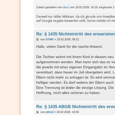
Zuletzt geändert von
alles2
am 18.02.2026, 16:19, insgesamt 1-
Derweil nur stiller Mitleser, da ich gerade von Anwäl
auf Google negativ bewerten sollt. Gerne melde ich mi
Re: § 1435 Nichteintritt des erwarteten
B
von
STMK
»
18.02.2026, 06:21
e
i
Hallo, vielen Dank für die rasche Antwort.
t
r
a
Die Tochter wohnt mit ihrem Kind in diesem neu e
g
aufgenommen worden. Man kann sich das so vor
die jeweils mit einer eigenen Eingangstür im Vo
vereinbart, dass heuer im Juli übergeben wird. 
Eltern nicht mehr zu ertragen ist. Es wird vermu
heftiger werden. Es darf seitens der Eltern auc
Eine Trennung ist leider die einzige Lösung. Die 
Hoffnung, nicht alles verloren zu haben.
Re: § 1435 ABGB Nichteintritt des erw
B
von
alles2
»
18.02.2026, 16:36