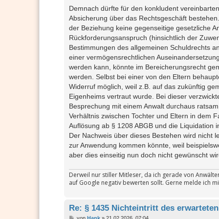
e
i
Demnach dürfte für den konkludent vereinbarte
t
Absicherung über das Rechtsgeschäft bestehen
r
a
der Beziehung keine gegenseitige gesetzliche A
g
Rückforderungsanspruch (hinsichtlich der Zuwen
Bestimmungen des allgemeinen Schuldrechts an
einer vermögensrechtlichen Auseinandersetzung
werden kann, könnte im Bereicherungsrecht ge
werden. Selbst bei einer von den Eltern behaup
Widerruf möglich, weil z.B. auf das zukünftig 
Eigenheims vertraut wurde. Bei dieser verzwickte
Besprechung mit einem Anwalt durchaus ratsam. 
Verhältnis zwischen Tochter und Eltern in dem 
Auflösung ab § 1208 ABGB und die Liquidation 
Der Nachweis über dieses Bestehen wird nicht le
zur Anwendung kommen könnte, weil beispielswe
aber dies einseitig nun doch nicht gewünscht wird
Derweil nur stiller Mitleser, da ich gerade von Anwäl
auf Google negativ bewerten sollt. Gerne melde ich mi
Re: § 1435 Nichteintritt des erwarteten
B
von
Hank
»
21.02.2026, 07:04