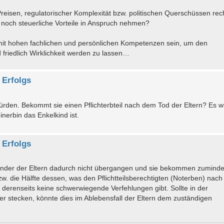
 Preisen, regulatorischer Komplexität bzw. politischen Querschüssen rech
ht noch steuerliche Vorteile in Anspruch nehmen?
it hohen fachlichen und persönlichen Kompetenzen sein, um den
riedlich Wirklichkeit werden zu lassen…
 Erfolgs
rden. Bekommt sie einen Pflichterbteil nach dem Tod der Eltern? Es w
inerbin das Enkelkind ist.
 Erfolgs
 Kinder der Eltern dadurch nicht übergangen und sie bekommen zuminde
w. die Hälfte dessen, was den Pflichtteilsberechtigten (Noterben) nach
s derenseits keine schwerwiegende Verfehlungen gibt. Sollte in der
er stecken, könnte dies im Ablebensfall der Eltern dem zuständigen