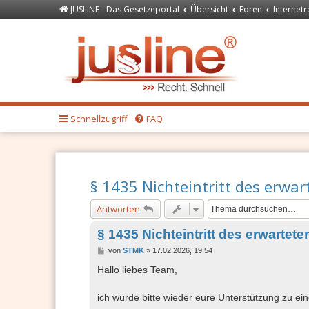
JUSLINE - Das Gesetzeportal
Übersicht
Foren
Internetr
Forum
JUSLINE Recht
Schnellzugriff
FAQ
§ 1435 Nichteintritt des erwar
Antworten
§ 1435 Nichteintritt des erwartete
B
von
STMK
»
17.02.2026, 19:54
e
i
Hallo liebes Team,
t
r
a
ich würde bitte wieder eure Unterstützung zu e
g