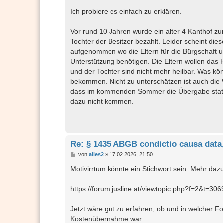
Ich probiere es einfach zu erklären.
Vor rund 10 Jahren wurde ein alter 4 Kanthof zu
Tochter der Besitzer bezahlt. Leider scheint di
aufgenommen wo die Eltern für die Bürgschaft u
Unterstützung benötigen. Die Eltern wollen das
und der Tochter sind nicht mehr heilbar. Was kön
bekommen. Nicht zu unterschätzen ist auch die W
dass im kommenden Sommer die Übergabe stattfi
dazu nicht kommen.
Re: § 1435 ABGB condictio causa data
B
von
alles2
»
17.02.2026, 21:50
e
i
Motivirrtum könnte ein Stichwort sein. Mehr dazu
t
r
a
https://forum.jusline.at/viewtopic.php?f=2&t=306
g
Jetzt wäre gut zu erfahren, ob und in welcher F
Kostenübernahme war.