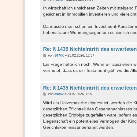
e
i
In wirtschaftlich unsicheren Zeiten mit steigend
t
gesichert in Immobilien investieren und vielleic
r
a
g
Da müsste man schon ein Investment-Künstler m
Lebenstraum Wohnungseigentum schiedlich und f
Re: § 1435 Nichteintritt des erwarteten
B
von
STMK
»
23.02.2026, 12:37
e
i
Ein Frage hätte ich noch. Wenn wir ausziehen wü
t
vermutet, dass es ein Testament gibt, wo die Alle
r
a
g
Re: § 1435 Nichteintritt des erwarteten
B
von
alles2
»
23.02.2026, 15:51
e
i
Wird ein Universalerbe eingesetzt, werden die
t
gesetzlichen Pflichtteil des Gesamtnachlasses bz
r
a
gesetzlichen Erbfolge zugefallen wäre, sofern e
g
Liegenschaft ein potentielles Vermögen der Kind
Gerichtskommissär benannt werden.