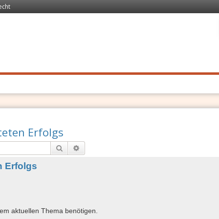
echt
 Recht
. Schnell
teten Erfolgs
Suche
Erweiterte Suche
n Erfolgs
inem aktuellen Thema benötigen.