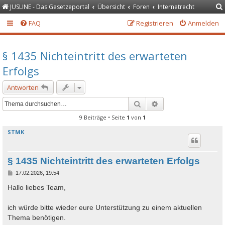
JUSLINE - Das Gesetzeportal
Übersicht
Foren
Internetrecht
FAQ
Registrieren
Anmelden
§ 1435 Nichteintritt des erwarteten
Erfolgs
Antworten
Suche
Erweiterte Suche
9 Beiträge • Seite
1
von
1
STMK
§ 1435 Nichteintritt des erwarteten Erfolgs
B
17.02.2026, 19:54
e
i
Hallo liebes Team,
t
r
a
ich würde bitte wieder eure Unterstützung zu einem aktuellen
g
Thema benötigen.