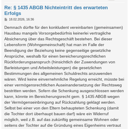
Re: § 1435 ABGB Nichteintritt des erwarteten
Erfolgs
B
18.02.2026, 16:36
e
i
Demnach dürfte für den konkludent vereinbarten (gemeinsamen)
t
Hausbau mangels Vorsorgebedürfnis keinerlei vertragliche
r
a
Absicherung über das Rechtsgeschäft bestehen. Bei dieser
g
Lebensform (Wohngemeinschaft) hat man im Falle der
Beendigung der Beziehung keine gegenseitige gesetzliche
Ansprüche, weshalb für einen bereicherungsrechtlichen
Rückforderungsanspruch (hinsichtlich der Zuwendungen von
Barleistungen und Arbeitsleistungen) die gesetzlichen
Bestimmungen des allgemeinen Schuldrechts anzuwenden
wären. Wird keine einvernehmliche Regelung erreicht, müsste bei
einer vermögensrechtlichen Auseinandersetzung der Rechtsweg
bestritten werden. Sofern die Schenkung ausgeschlossen werden
kann, könnte im Bereicherungsrecht gem. § 1435 ABGB wegen
der Vermögenseinbringung auf Rückzahlung geklagt werden.
Selbst bei einer von den Eltern behaupteten Schenkung (damit
die Tochter dort überhaupt bauen darf) wäre ein Widerruf
möglich, weil z.B. auf das zukünftig gemeinsame Wohnen oder
seitens der Tochter auf die Gründung eines Eigenheims vertraut