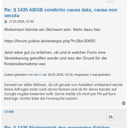
Re: § 1435 ABGB condictio causa data, causa non
secuta
B
17.02.2026, 21:50
e
i
Motivirrtum könnte ein Stichwort sein. Mehr dazu hier:
t
r
a
https://forum.jusline.at/viewtopic.php?f=2&t=30692
g
Jetzt wäre gut zu erfahren, ob und in welcher Form eine
Vereinbarung getroffen wurde und was der Grund für die
Kostenübernahme war.
Zuletzt geändert von
alles2
am 18.02.2026, 16:19, insgesamt 1-mal geändert.
Derweil nur stiller Mitleser, da ich gerade von Anwälten schikaniert wurde.
Keine Anfragen mehr nach deren Namen und ob Ihr deren Kanzlei auf
Google negativ bewerten sollt. Gerne melde ich mich per PN auf Eure
Beiträge. Vorher bitte die Forensuche nutzen!
STMK
c
Re: § 1435 Nichteintritt des erwarteten Erfolgs