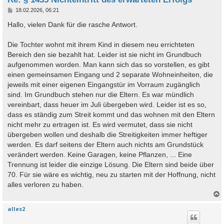
B
18.02.2026, 06:21
e
i
Hallo, vielen Dank für die rasche Antwort.
t
r
a
Die Tochter wohnt mit ihrem Kind in diesem neu errichteten
g
Bereich den sie bezahlt hat. Leider ist sie nicht im Grundbuch
aufgenommen worden. Man kann sich das so vorstellen, es gibt
einen gemeinsamen Eingang und 2 separate Wohneinheiten, die
jeweils mit einer eigenen Eingangstür im Vorraum zugänglich
sind. Im Grundbuch stehen nur die Eltern. Es war mündlich
vereinbart, dass heuer im Juli übergeben wird. Leider ist es so,
dass es ständig zum Streit kommt und das wohnen mit den Eltern
nicht mehr zu ertragen ist. Es wird vermutet, dass sie nicht
übergeben wollen und deshalb die Streitigkeiten immer heftiger
werden. Es darf seitens der Eltern auch nichts am Grundstück
verändert werden. Keine Garagen, keine Pflanzen, ... Eine
Trennung ist leider die einzige Lösung. Die Eltern sind beide über
70. Für sie wäre es wichtig, neu zu starten mit der Hoffnung, nicht
alles verloren zu haben.
alles2
c