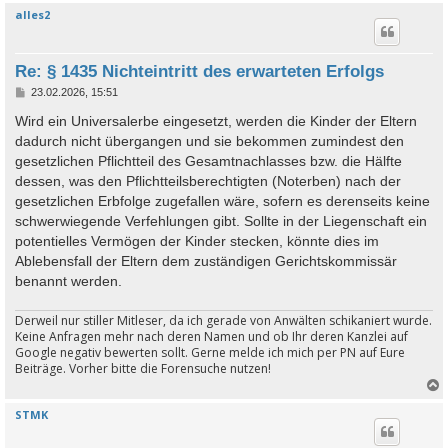
alles2
c
Re: § 1435 Nichteintritt des erwarteten Erfolgs
B
23.02.2026, 15:51
e
i
Wird ein Universalerbe eingesetzt, werden die Kinder der Eltern
t
dadurch nicht übergangen und sie bekommen zumindest den
r
a
gesetzlichen Pflichtteil des Gesamtnachlasses bzw. die Hälfte
g
dessen, was den Pflichtteilsberechtigten (Noterben) nach der
gesetzlichen Erbfolge zugefallen wäre, sofern es derenseits keine
schwerwiegende Verfehlungen gibt. Sollte in der Liegenschaft ein
potentielles Vermögen der Kinder stecken, könnte dies im
Ablebensfall der Eltern dem zuständigen Gerichtskommissär
benannt werden.
Derweil nur stiller Mitleser, da ich gerade von Anwälten schikaniert wurde.
Keine Anfragen mehr nach deren Namen und ob Ihr deren Kanzlei auf
Google negativ bewerten sollt. Gerne melde ich mich per PN auf Eure
Beiträge. Vorher bitte die Forensuche nutzen!
STMK
c