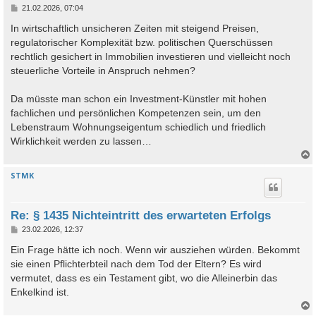
B
21.02.2026, 07:04
e
i
In wirtschaftlich unsicheren Zeiten mit steigend Preisen,
t
regulatorischer Komplexität bzw. politischen Querschüssen
r
a
rechtlich gesichert in Immobilien investieren und vielleicht noch
g
steuerliche Vorteile in Anspruch nehmen?
Da müsste man schon ein Investment-Künstler mit hohen
fachlichen und persönlichen Kompetenzen sein, um den
Lebenstraum Wohnungseigentum schiedlich und friedlich
Wirklichkeit werden zu lassen…
STMK
c
Re: § 1435 Nichteintritt des erwarteten Erfolgs
B
23.02.2026, 12:37
e
i
Ein Frage hätte ich noch. Wenn wir ausziehen würden. Bekommt
t
sie einen Pflichterbteil nach dem Tod der Eltern? Es wird
r
a
vermutet, dass es ein Testament gibt, wo die Alleinerbin das
g
Enkelkind ist.