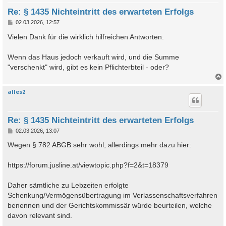
Re: § 1435 Nichteintritt des erwarteten Erfolgs
B
02.03.2026, 12:57
e
i
Vielen Dank für die wirklich hilfreichen Antworten.
t
r
a
Wenn das Haus jedoch verkauft wird, und die Summe
g
"verschenkt" wird, gibt es kein Pflichterbteil - oder?
alles2
c
Re: § 1435 Nichteintritt des erwarteten Erfolgs
B
02.03.2026, 13:07
e
i
Wegen § 782 ABGB sehr wohl, allerdings mehr dazu hier:
t
r
a
https://forum.jusline.at/viewtopic.php?f=2&t=18379
g
Daher sämtliche zu Lebzeiten erfolgte
Schenkung/Vermögensübertragung im Verlassenschaftsverfahren
benennen und der Gerichtskommissär würde beurteilen, welche
davon relevant sind.