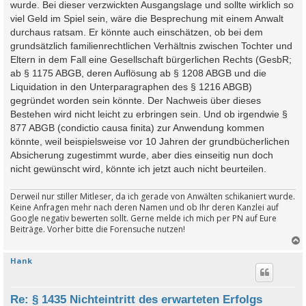
wurde. Bei dieser verzwickten Ausgangslage und sollte wirklich so
viel Geld im Spiel sein, wäre die Besprechung mit einem Anwalt
durchaus ratsam. Er könnte auch einschätzen, ob bei dem
grundsätzlich familienrechtlichen Verhältnis zwischen Tochter und
Eltern in dem Fall eine Gesellschaft bürgerlichen Rechts (GesbR;
ab § 1175 ABGB, deren Auflösung ab § 1208 ABGB und die
Liquidation in den Unterparagraphen des § 1216 ABGB)
gegründet worden sein könnte. Der Nachweis über dieses
Bestehen wird nicht leicht zu erbringen sein. Und ob irgendwie §
877 ABGB (condictio causa finita) zur Anwendung kommen
könnte, weil beispielsweise vor 10 Jahren der grundbücherlichen
Absicherung zugestimmt wurde, aber dies einseitig nun doch
nicht gewünscht wird, könnte ich jetzt auch nicht beurteilen.
Derweil nur stiller Mitleser, da ich gerade von Anwälten schikaniert wurde.
Keine Anfragen mehr nach deren Namen und ob Ihr deren Kanzlei auf
Google negativ bewerten sollt. Gerne melde ich mich per PN auf Eure
Beiträge. Vorher bitte die Forensuche nutzen!
Hank
c
Re: § 1435 Nichteintritt des erwarteten Erfolgs