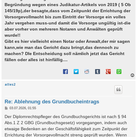
Begründung wegen eines Judikatur-Artikels von 2019 ( 5 Ob
145/19p),der besagte,dass vom Zeitpunkt der Errichtung der
Vorsorgevollmacht bis zum Eintritt der Vorsorge ein volles
Jahr vergehen muss-und damit die Vorsorge ungültig ist-die
aber vorher von mehreren Notaren und Anwälten geprüft
wurde!!
Gibt es hier vielleicht einen Notar oder Anwalt,der mir sagen
kann,wie man das Gericht dazu bringt,das dennoch zu
machen? DIe Entscheidung soll nämlich jetzt das Gericht
fällen oder alles ist hinfällig....
alles2
c
Re: Ablehnung des Grundbucheintrags
B
03.07.2026, 01:55
e
i
Der Diplomrechtspfleger des Grundbuchsgerichts ist nach § 94
t
Abs.1 Z 2 GBG (Grundbuchsgesetz) vorgegangen, indem auch
r
a
etwaige Bedenken an der Geschäftsfähigkeit zum Zeitpunkt der
g
Errichtung der Vorsorgevollmacht streng geprüft wurden. Wenn