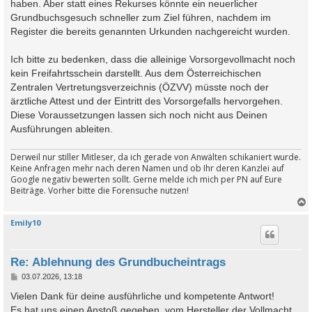
haben. Aber statt eines Rekurses könnte ein neuerlicher
Grundbuchsgesuch schneller zum Ziel führen, nachdem im
Register die bereits genannten Urkunden nachgereicht wurden.
Ich bitte zu bedenken, dass die alleinige Vorsorgevollmacht noch
kein Freifahrtsschein darstellt. Aus dem Österreichischen
Zentralen Vertretungsverzeichnis (ÖZVV) müsste noch der
ärztliche Attest und der Eintritt des Vorsorgefalls hervorgehen.
Diese Voraussetzungen lassen sich noch nicht aus Deinen
Ausführungen ableiten.
Derweil nur stiller Mitleser, da ich gerade von Anwälten schikaniert wurde.
Keine Anfragen mehr nach deren Namen und ob Ihr deren Kanzlei auf
Google negativ bewerten sollt. Gerne melde ich mich per PN auf Eure
Beiträge. Vorher bitte die Forensuche nutzen!
Emily10
c
Re: Ablehnung des Grundbucheintrags
B
03.07.2026, 13:18
e
i
Vielen Dank für deine ausführliche und kompetente Antwort!
t
Es hat uns einen Anstoß gegeben, vom Hersteller der Vollmacht
r