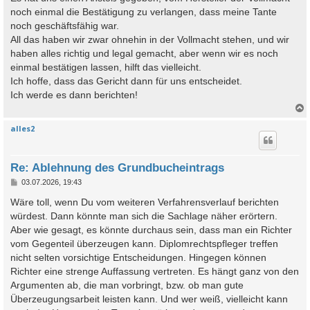
a
noch einmal die Bestätigung zu verlangen, dass meine Tante
g
noch geschäftsfähig war.
All das haben wir zwar ohnehin in der Vollmacht stehen, und wir
haben alles richtig und legal gemacht, aber wenn wir es noch
einmal bestätigen lassen, hilft das vielleicht.
Ich hoffe, dass das Gericht dann für uns entscheidet.
Ich werde es dann berichten!
alles2
c
Re: Ablehnung des Grundbucheintrags
B
03.07.2026, 19:43
e
i
Wäre toll, wenn Du vom weiteren Verfahrensverlauf berichten
t
würdest. Dann könnte man sich die Sachlage näher erörtern.
r
a
Aber wie gesagt, es könnte durchaus sein, dass man ein Richter
g
vom Gegenteil überzeugen kann. Diplomrechtspfleger treffen
nicht selten vorsichtige Entscheidungen. Hingegen können
Richter eine strenge Auffassung vertreten. Es hängt ganz von den
Argumenten ab, die man vorbringt, bzw. ob man gute
Überzeugungsarbeit leisten kann. Und wer weiß, vielleicht kann