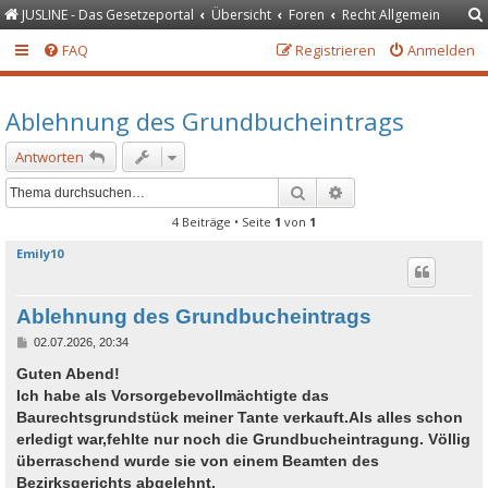
JUSLINE - Das Gesetzeportal
Übersicht
Foren
Recht Allgemein
FAQ
Registrieren
Anmelden
Ablehnung des Grundbucheintrags
Antworten
Suche
Erweiterte Suche
4 Beiträge • Seite
1
von
1
Emily10
Ablehnung des Grundbucheintrags
B
02.07.2026, 20:34
e
i
Guten Abend!
t
Ich habe als Vorsorgebevollmächtigte das
r
a
Baurechtsgrundstück meiner Tante verkauft.Als alles schon
g
erledigt war,fehlte nur noch die Grundbucheintragung. Völlig
überraschend wurde sie von einem Beamten des
Bezirksgerichts abgelehnt.