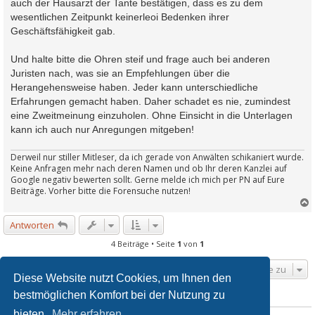
auch der Hausarzt der Tante bestätigen, dass es zu dem
wesentlichen Zeitpunkt keinerleoi Bedenken ihrer
Geschäftsfähigkeit gab.
Und halte bitte die Ohren steif und frage auch bei anderen
Juristen nach, was sie an Empfehlungen über die
Herangehensweise haben. Jeder kann unterschiedliche
Erfahrungen gemacht haben. Daher schadet es nie, zumindest
eine Zweitmeinung einzuholen. Ohne Einsicht in die Unterlagen
kann ich auch nur Anregungen mitgeben!
Derweil nur stiller Mitleser, da ich gerade von Anwälten schikaniert wurde.
Keine Anfragen mehr nach deren Namen und ob Ihr deren Kanzlei auf
Google negativ bewerten sollt. Gerne melde ich mich per PN auf Eure
Beiträge. Vorher bitte die Forensuche nutzen!
Antworten
c
4 Beiträge • Seite
1
von
1
Gehe zu
Diese Website nutzt Cookies, um Ihnen den
bestmöglichen Komfort bei der Nutzung zu
WER IST ONLINE?
bieten.
Mehr erfahren
Mitglieder in diesem Forum: 0 Mitglieder und 26 Gäste