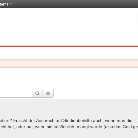
lgemein
 Recht
. Schnell
Suche
Erweiterte Suche
retiert? Erlischt der Anspruch auf Studienbeihilfe auch, wenn man die
cht hat, oder nur, wenn sie tatsächlich erlangt wurde (also das Geld g