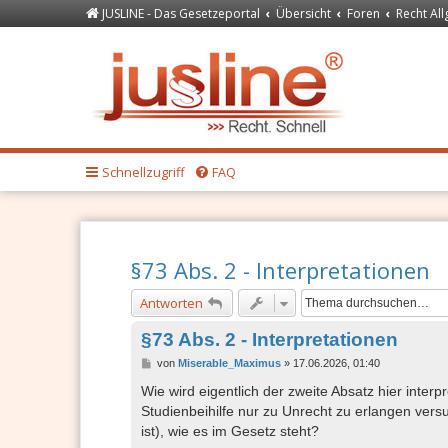
JUSLINE - Das Gesetzeportal
Übersicht
Foren
Recht Al
Forum
JUSLINE Recht
Schnellzugriff
FAQ
§73 Abs. 2 - Interpretationen
Antworten
§73 Abs. 2 - Interpretationen
B
von
Miserable_Maximus
»
17.06.2026, 01:40
e
i
Wie wird eigentlich der zweite Absatz hier interp
t
Studienbeihilfe nur zu Unrecht zu erlangen versu
r
a
ist), wie es im Gesetz steht?
g