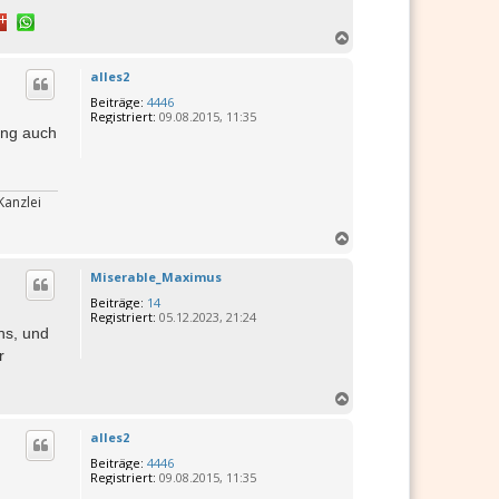
N
a
c
alles2
h
Beiträge:
4446
o
Registriert:
09.08.2015, 11:35
b
ung auch
e
n
Kanzlei
N
a
c
Miserable_Maximus
h
Beiträge:
14
o
Registriert:
05.12.2023, 21:24
b
hs, und
e
r
n
N
a
c
alles2
h
Beiträge:
4446
o
Registriert:
09.08.2015, 11:35
b