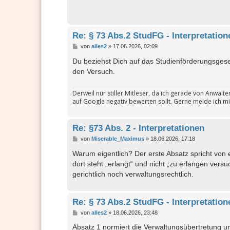
Re: § 73 Abs.2 StudFG - Interpretation
B
von
alles2
»
17.06.2026, 02:09
e
i
Du beziehst Dich auf das Studienförderungsges
t
den Versuch.
r
a
g
Derweil nur stiller Mitleser, da ich gerade von Anwäl
auf Google negativ bewerten sollt. Gerne melde ich mi
Re: §73 Abs. 2 - Interpretationen
B
von
Miserable_Maximus
»
18.06.2026, 17:18
e
i
Warum eigentlich? Der erste Absatz spricht von 
t
dort steht „erlangt“ und nicht „zu erlangen vers
r
a
gerichtlich noch verwaltungsrechtlich.
g
Re: § 73 Abs.2 StudFG - Interpretation
B
von
alles2
»
18.06.2026, 23:48
e
i
Absatz 1 normiert die Verwaltungsübertretung un