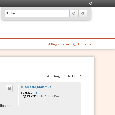
S
u
Suche
Erweiterte Suche
c
h
e
Registrieren
Anmelden
4 Beiträge • Seite
1
von
1
Miserable_Maximus
Beiträge:
14
Registriert:
05.12.2023, 21:24
eflossen