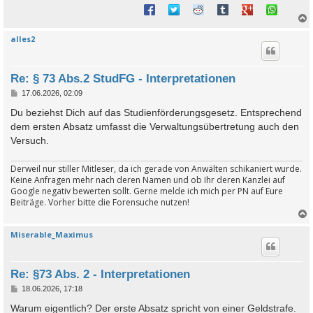
alles2
c
Re: § 73 Abs.2 StudFG - Interpretationen
B
17.06.2026, 02:09
e
i
Du beziehst Dich auf das Studienförderungsgesetz. Entsprechend
t
dem ersten Absatz umfasst die Verwaltungsübertretung auch den
r
a
Versuch.
g
Derweil nur stiller Mitleser, da ich gerade von Anwälten schikaniert wurde.
Keine Anfragen mehr nach deren Namen und ob Ihr deren Kanzlei auf
Google negativ bewerten sollt. Gerne melde ich mich per PN auf Eure
Beiträge. Vorher bitte die Forensuche nutzen!
Miserable_Maximus
c
Re: §73 Abs. 2 - Interpretationen
B
18.06.2026, 17:18
e
i
Warum eigentlich? Der erste Absatz spricht von einer Geldstrafe.