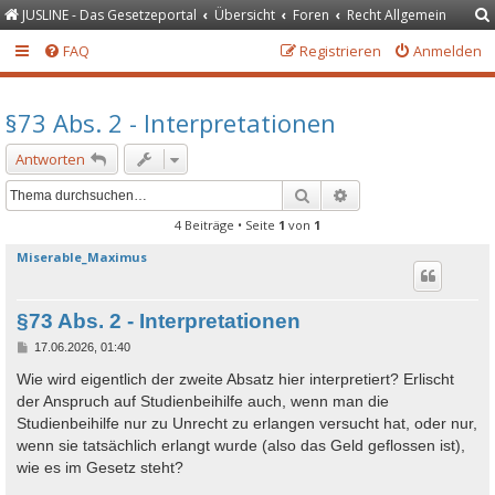
JUSLINE - Das Gesetzeportal
Übersicht
Foren
Recht Allgemein
FAQ
Registrieren
Anmelden
§73 Abs. 2 - Interpretationen
Antworten
Suche
Erweiterte Suche
4 Beiträge • Seite
1
von
1
Miserable_Maximus
§73 Abs. 2 - Interpretationen
B
17.06.2026, 01:40
e
i
Wie wird eigentlich der zweite Absatz hier interpretiert? Erlischt
t
der Anspruch auf Studienbeihilfe auch, wenn man die
r
a
Studienbeihilfe nur zu Unrecht zu erlangen versucht hat, oder nur,
g
wenn sie tatsächlich erlangt wurde (also das Geld geflossen ist),
wie es im Gesetz steht?