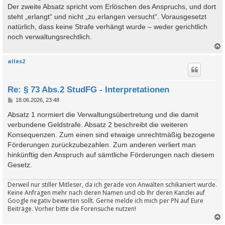
t
Der zweite Absatz spricht vom Erlöschen des Anspruchs, und dort
r
a
steht „erlangt“ und nicht „zu erlangen versucht“. Vorausgesetzt
g
natürlich, dass keine Strafe verhängt wurde – weder gerichtlich
noch verwaltungsrechtlich.
alles2
c
Re: § 73 Abs.2 StudFG - Interpretationen
B
18.06.2026, 23:48
e
i
Absatz 1 normiert die Verwaltungsübertretung und die damit
t
verbundene Geldstrafe. Absatz 2 beschreibt die weiteren
r
a
Konsequenzen. Zum einen sind etwaige unrechtmäßig bezogene
g
Förderungen zurückzubezahlen. Zum anderen verliert man
hinkünftig den Anspruch auf sämtliche Förderungen nach diesem
Gesetz.
Derweil nur stiller Mitleser, da ich gerade von Anwälten schikaniert wurde.
Keine Anfragen mehr nach deren Namen und ob Ihr deren Kanzlei auf
Google negativ bewerten sollt. Gerne melde ich mich per PN auf Eure
Beiträge. Vorher bitte die Forensuche nutzen!