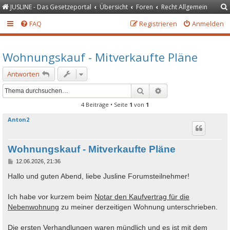
JUSLINE - Das Gesetzeportal
Übersicht
Foren
Recht Allgemein
FAQ
Registrieren
Anmelden
Wohnungskauf - Mitverkaufte Pläne
Antworten
Suche
Erweiterte Suche
4 Beiträge • Seite
1
von
1
Anton2
Wohnungskauf - Mitverkaufte Pläne
B
12.06.2026, 21:36
e
i
Hallo und guten Abend, liebe Jusline Forumsteilnehmer!
t
r
a
Ich habe vor kurzem beim
Notar den Kaufvertrag für die
g
Nebenwohnung
zu meiner derzeitigen Wohnung unterschrieben.
Die ersten Verhandlungen waren mündlich und es ist mit dem