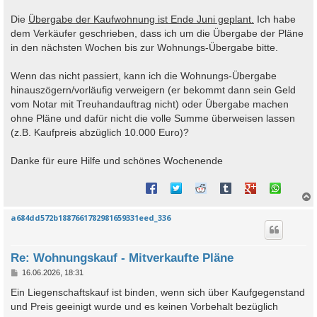
Die
Übergabe der Kaufwohnung ist Ende Juni geplant.
Ich habe
dem Verkäufer geschrieben, dass ich um die Übergabe der Pläne
in den nächsten Wochen bis zur Wohnungs-Übergabe bitte.
Wenn das nicht passiert, kann ich die Wohnungs-Übergabe
hinauszögern/vorläufig verweigern (er bekommt dann sein Geld
vom Notar mit Treuhandauftrag nicht) oder Übergabe machen
ohne Pläne und dafür nicht die volle Summe überweisen lassen
(z.B. Kaufpreis abzüglich 10.000 Euro)?
Danke für eure Hilfe und schönes Wochenende
a684dd572b1887661782981659331eed_336
c
Re: Wohnungskauf - Mitverkaufte Pläne
B
16.06.2026, 18:31
e
i
Ein Liegenschaftskauf ist binden, wenn sich über Kaufgegenstand
t
und Preis geeinigt wurde und es keinen Vorbehalt bezüglich
r