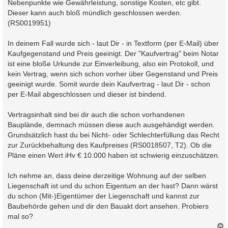
a
Nebenpunkte wie Gewährleistung, sonstige Kosten, etc gibt.
g
Dieser kann auch bloß mündlich geschlossen werden.
(RS0019951)
In deinem Fall wurde sich - laut Dir - in Textform (per E-Mail) über
Kaufgegenstand und Preis geeinigt. Der "Kaufvertrag" beim Notar
ist eine bloße Urkunde zur Einverleibung, also ein Protokoll, und
kein Vertrag, wenn sich schon vorher über Gegenstand und Preis
geeinigt wurde. Somit wurde dein Kaufvertrag - laut Dir - schon
per E-Mail abgeschlossen und dieser ist bindend.
Vertragsinhalt sind bei dir auch die schon vorhandenen
Bauplände, demnach müssen diese auch ausgehändigt werden.
Grundsätzlich hast du bei Nicht- oder Schlechterfüllung das Recht
zur Zurückbehaltung des Kaufpreises (RS0018507, T2). Ob die
Pläne einen Wert iHv € 10.000 haben ist schwierig einzuschätzen.
Ich nehme an, dass deine derzeitige Wohnung auf der selben
Liegenschaft ist und du schon Eigentum an der hast? Dann wärst
du schon (Mit-)Eigentümer der Liegenschaft und kannst zur
Baubehörde gehen und dir den Bauakt dort ansehen. Probiers
mal so?