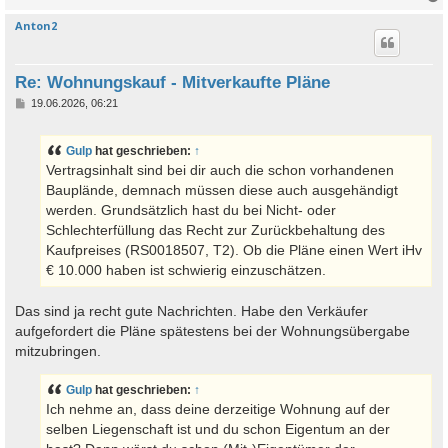
Anton2
c
Re: Wohnungskauf - Mitverkaufte Pläne
B
19.06.2026, 06:21
e
i
t
Gulp
hat geschrieben:
↑
r
a
Vertragsinhalt sind bei dir auch die schon vorhandenen
g
Bauplände, demnach müssen diese auch ausgehändigt
werden. Grundsätzlich hast du bei Nicht- oder
Schlechterfüllung das Recht zur Zurückbehaltung des
Kaufpreises (RS0018507, T2). Ob die Pläne einen Wert iHv
€ 10.000 haben ist schwierig einzuschätzen.
Das sind ja recht gute Nachrichten. Habe den Verkäufer
aufgefordert die Pläne spätestens bei der Wohnungsübergabe
mitzubringen.
Gulp
hat geschrieben:
↑
Ich nehme an, dass deine derzeitige Wohnung auf der
selben Liegenschaft ist und du schon Eigentum an der