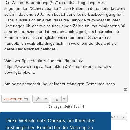
Die Wiener Bauordnung (§ 71a) enthält Regelungen zu
sogenannten "Schwarzbauten", also Fällen, in denen ein Bauwerk
seit mindestens 30 Jahren besteht und keine Baubewilligung hat.
Daraus lässt sich ableiten, dass die Behörde zumindest in Wien
Unterlagen üblicherweise über einen Zeitraum von mindestens 30
Jahren heranzieht und demnach auch lagert, um beurteilen zu
können, ob es sich möglicherweise um einen Schwarzbau
handelt. Ich weiß allerdings nicht, in welchem Bundesland sich
deine Liegenschaft befindet.
Wien verfügt jedenfalls über ein Planarchiv:
https://www.wien.gv.at/kontakt/ma37-baupolizei-planarchiv-
bewilligte-plaene
Am besten fragst du bei deiner zuständigen Gemeinde nach.
Antworten
c
4 Beiträge • Seite
1
von
1
Gehe zu
Diese Website nutzt Cookies, um Ihnen den
bestmöglichen Komfort bei der Nutzung zu
WER IST ONLINE?