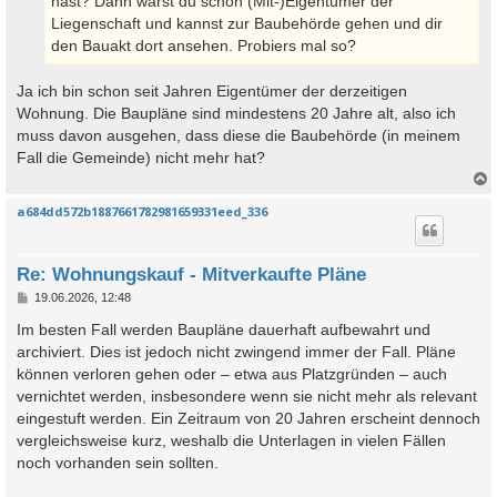
hast? Dann wärst du schon (Mit-)Eigentümer der
Liegenschaft und kannst zur Baubehörde gehen und dir
den Bauakt dort ansehen. Probiers mal so?
Ja ich bin schon seit Jahren Eigentümer der derzeitigen
Wohnung. Die Baupläne sind mindestens 20 Jahre alt, also ich
muss davon ausgehen, dass diese die Baubehörde (in meinem
Fall die Gemeinde) nicht mehr hat?
a684dd572b1887661782981659331eed_336
c
Re: Wohnungskauf - Mitverkaufte Pläne
B
19.06.2026, 12:48
e
i
Im besten Fall werden Baupläne dauerhaft aufbewahrt und
t
archiviert. Dies ist jedoch nicht zwingend immer der Fall. Pläne
r
a
können verloren gehen oder – etwa aus Platzgründen – auch
g
vernichtet werden, insbesondere wenn sie nicht mehr als relevant
eingestuft werden. Ein Zeitraum von 20 Jahren erscheint dennoch
vergleichsweise kurz, weshalb die Unterlagen in vielen Fällen
noch vorhanden sein sollten.