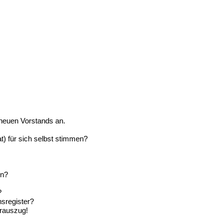
 neuen Vorstands an.
) für sich selbst stimmen?
en?
?
nsregister?
erauszug!