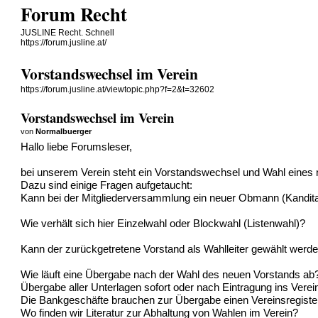
Forum Recht
JUSLINE Recht. Schnell
https://forum.jusline.at/
Vorstandswechsel im Verein
https://forum.jusline.at/viewtopic.php?f=2&t=32602
Vorstandswechsel im Verein
von
Normalbuerger
Hallo liebe Forumsleser,
bei unserem Verein steht ein Vorstandswechsel und Wahl eines
Dazu sind einige Fragen aufgetaucht:
Kann bei der Mitgliederversammlung ein neuer Obmann (Kanditat
Wie verhält sich hier Einzelwahl oder Blockwahl (Listenwahl)?
Kann der zurückgetretene Vorstand als Wahlleiter gewählt werd
Wie läuft eine Übergabe nach der Wahl des neuen Vorstands ab
Übergabe aller Unterlagen sofort oder nach Eintragung ins Verei
Die Bankgeschäfte brauchen zur Übergabe einen Vereinsregist
Wo finden wir Literatur zur Abhaltung von Wahlen im Verein?