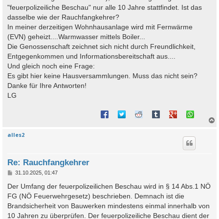
"feuerpolizeiliche Beschau" nur alle 10 Jahre stattfindet. Ist das
dasselbe wie der Rauchfangkehrer?
In meiner derzeitigen Wohnhausanlage wird mit Fernwärme
(EVN) geheizt....Warmwasser mittels Boiler...
Die Genossenschaft zeichnet sich nicht durch Freundlichkeit,
Entgegenkommen und Informationsbereitschaft aus....
Und gleich noch eine Frage:
Es gibt hier keine Hausversammlungen. Muss das nicht sein?
Danke für Ihre Antworten!
LG
alles2
c
Re: Rauchfangkehrer
B
31.10.2025, 01:47
e
i
Der Umfang der feuerpolizeilichen Beschau wird in § 14 Abs.1 NÖ
t
FG (NÖ Feuerwehrgesetz) beschrieben. Demnach ist die
r
a
Brandsicherheit von Bauwerken mindestens einmal innerhalb von
g
10 Jahren zu überprüfen. Der feuerpolizeiliche Beschau dient der