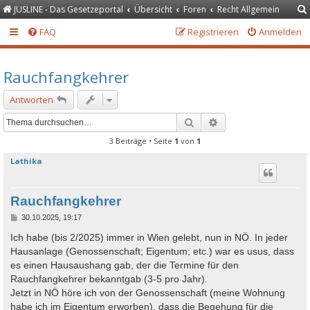
JUSLINE - Das Gesetzeportal
Übersicht
Foren
Recht Allgemein
FAQ
Registrieren
Anmelden
Rauchfangkehrer
Antworten
Suche
Erweiterte Suche
3 Beiträge • Seite
1
von
1
Lathika
Rauchfangkehrer
B
30.10.2025, 19:17
e
i
Ich habe (bis 2/2025) immer in Wien gelebt, nun in NÖ. In jeder
t
Hausanlage (Genossenschaft; Eigentum; etc.) war es usus, dass
r
a
es einen Hausaushang gab, der die Termine für den
g
Rauchfangkehrer bekanntgab (3-5 pro Jahr).
Jetzt in NÖ höre ich von der Genossenschaft (meine Wohnung
habe ich im Eigentum erworben), dass die Begehung für die