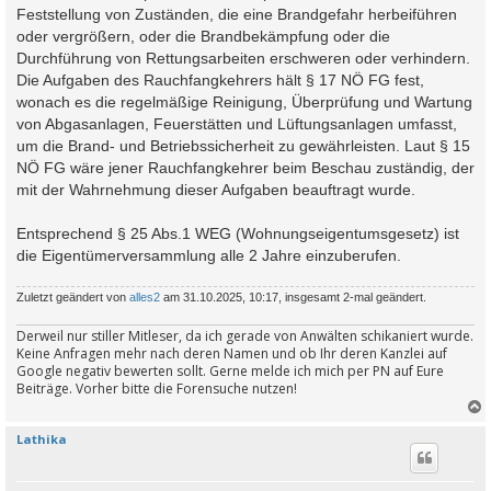
Feststellung von Zuständen, die eine Brandgefahr herbeiführen
oder vergrößern, oder die Brandbekämpfung oder die
Durchführung von Rettungsarbeiten erschweren oder verhindern.
Die Aufgaben des Rauchfangkehrers hält § 17 NÖ FG fest,
wonach es die regelmäßige Reinigung, Überprüfung und Wartung
von Abgasanlagen, Feuerstätten und Lüftungsanlagen umfasst,
um die Brand- und Betriebssicherheit zu gewährleisten. Laut § 15
NÖ FG wäre jener Rauchfangkehrer beim Beschau zuständig, der
mit der Wahrnehmung dieser Aufgaben beauftragt wurde.
Entsprechend § 25 Abs.1 WEG (Wohnungseigentumsgesetz) ist
die Eigentümerversammlung alle 2 Jahre einzuberufen.
Zuletzt geändert von
alles2
am 31.10.2025, 10:17, insgesamt 2-mal geändert.
Derweil nur stiller Mitleser, da ich gerade von Anwälten schikaniert wurde.
Keine Anfragen mehr nach deren Namen und ob Ihr deren Kanzlei auf
Google negativ bewerten sollt. Gerne melde ich mich per PN auf Eure
Beiträge. Vorher bitte die Forensuche nutzen!
Lathika
c