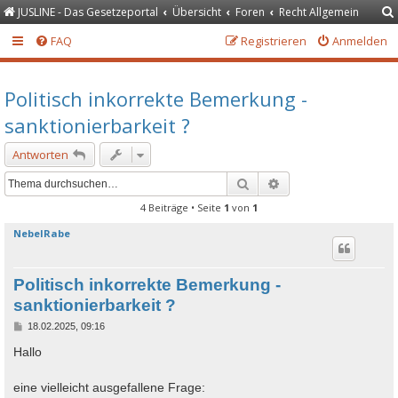
JUSLINE - Das Gesetzeportal
Übersicht
Foren
Recht Allgemein
FAQ
Registrieren
Anmelden
Politisch inkorrekte Bemerkung -
sanktionierbarkeit ?
Antworten
Suche
Erweiterte Suche
4 Beiträge • Seite
1
von
1
NebelRabe
Politisch inkorrekte Bemerkung -
sanktionierbarkeit ?
B
18.02.2025, 09:16
e
i
Hallo
t
r
a
eine vielleicht ausgefallene Frage:
g