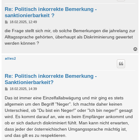
Re: Politisch inkorrekte Bemerkung -
sanktionierbarkeit ?
B
18.02.2025, 12:49
e
i
die Frage stellt sich mir, ob solche Bemerkungen die jahrelang zur
t
Alltagssprache gehörten, überhaupt als Diskriminierung gewertet
r
a
werden können ?
g
alles2
c
Re: Politisch inkorrekte Bemerkung -
Sanktionierbarkeit?
B
18.02.2025, 14:39
e
i
Das ist immer eine Einzelfallabwägung und mir ging es stets
t
allgemein um den Begriff "Neger". Ich machte daher keinen
r
a
Unterschied, ob "Du bist ein Neger!" oder "Ich bin neger!" gesagt
g
wird. Es kommt darauf an, wie es beim Empfänger ankommt und
ob er sich dadurch diskriminiert fühlt. Man kann nicht erwarten,
dass jeder der österreichischen Umgangssprache mächtig ist,
und das gilt es zu respektieren.