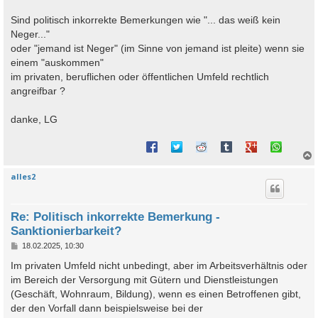
Sind politisch inkorrekte Bemerkungen wie "... das weiß kein
Neger..."
oder "jemand ist Neger" (im Sinne von jemand ist pleite) wenn sie
einem "auskommen"
im privaten, beruflichen oder öffentlichen Umfeld rechtlich
angreifbar ?
danke, LG
alles2
c
Re: Politisch inkorrekte Bemerkung -
Sanktionierbarkeit?
B
18.02.2025, 10:30
e
i
Im privaten Umfeld nicht unbedingt, aber im Arbeitsverhältnis oder
t
im Bereich der Versorgung mit Gütern und Dienstleistungen
r
a
(Geschäft, Wohnraum, Bildung), wenn es einen Betroffenen gibt,
g
der den Vorfall dann beispielsweise bei der