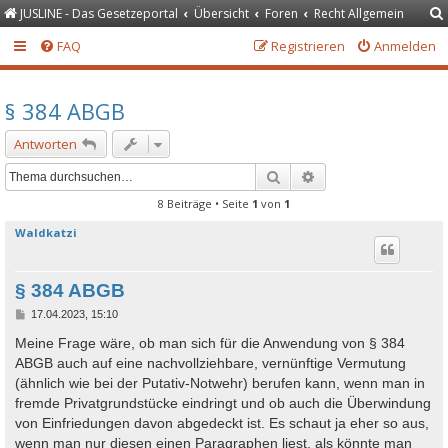
JUSLINE - Das Gesetzeportal
Übersicht
Foren
Recht Allgemein
FAQ
Registrieren
Anmelden
§ 384 ABGB
Antworten
Suche
Erweiterte Suche
8 Beiträge • Seite
1
von
1
Waldkatzi
§ 384 ABGB
B
17.04.2023, 15:10
e
i
Meine Frage wäre, ob man sich für die Anwendung von § 384
t
ABGB auch auf eine nachvollziehbare, vernünftige Vermutung
r
a
(ähnlich wie bei der Putativ-Notwehr) berufen kann, wenn man in
g
fremde Privatgrundstücke eindringt und ob auch die Überwindung
von Einfriedungen davon abgedeckt ist. Es schaut ja eher so aus,
wenn man nur diesen einen Paragraphen liest, als könnte man