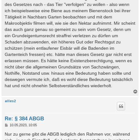
des Gesetzes nach - das Tier "verfolgen" zu wollen - also wenn
ich beispielsweise eine Biene aus meinem Bienenstock bei ihrer
Tätigkeit in Nachbars Garten beobachten und mit dem
Makroobjektiv filmen will, wie sie den Nektar aufnimmt. Mir scheint
das auch ganz genau so gemeint zu sein vom Gesetz, denn um
ein Grundeigentumsrecht straffrei verletzen zu dürfen um
Schaden abzuwenden, ein höheres Gut oder Rechtsgut zu
schützen (mein entlaufener Eisbär will die Badenden im
Gartenteich fressen) etc. hätte man dieses Gesetz gar nicht erst
erlassen müssen. Es hätte keine Existenzberechtigung, wenn es
nicht über die allgemeinen Grundsätze von Sachzwängen,
Nothilfe, Notstand usw. hinaus eine Bedeutung haben sollte und
deswegen vermute ich, daß es wohl diese Bedeutung tatsächlich
hat und nicht ohnehin Selbstverständliches wiederholt.
alles2
c
Re: § 384 ABGB
B
10.05.2023, 10:05
e
i
Nur zu gerne gibt die ABGB lediglich den Rahmen vor, während
t