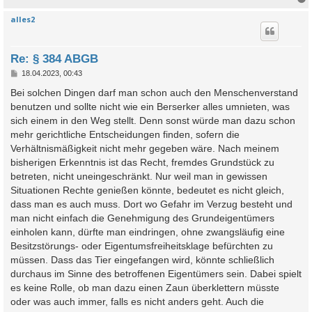
alles2
c
Re: § 384 ABGB
B
18.04.2023, 00:43
e
i
Bei solchen Dingen darf man schon auch den Menschenverstand
t
benutzen und sollte nicht wie ein Berserker alles umnieten, was
r
a
sich einem in den Weg stellt. Denn sonst würde man dazu schon
g
mehr gerichtliche Entscheidungen finden, sofern die
Verhältnismäßigkeit nicht mehr gegeben wäre. Nach meinem
bisherigen Erkenntnis ist das Recht, fremdes Grundstück zu
betreten, nicht uneingeschränkt. Nur weil man in gewissen
Situationen Rechte genießen könnte, bedeutet es nicht gleich,
dass man es auch muss. Dort wo Gefahr im Verzug besteht und
man nicht einfach die Genehmigung des Grundeigentümers
einholen kann, dürfte man eindringen, ohne zwangsläufig eine
Besitzstörungs- oder Eigentumsfreiheitsklage befürchten zu
müssen. Dass das Tier eingefangen wird, könnte schließlich
durchaus im Sinne des betroffenen Eigentümers sein. Dabei spielt
es keine Rolle, ob man dazu einen Zaun überklettern müsste
oder was auch immer, falls es nicht anders geht. Auch die