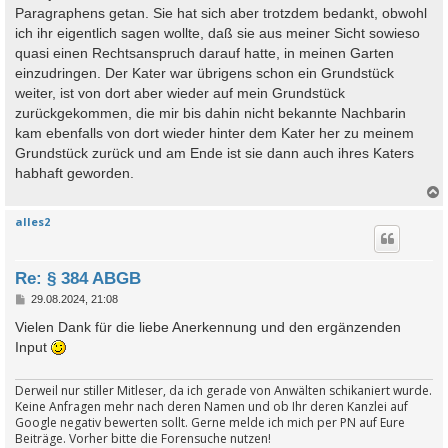
Paragraphens getan. Sie hat sich aber trotzdem bedankt, obwohl
ich ihr eigentlich sagen wollte, daß sie aus meiner Sicht sowieso
quasi einen Rechtsanspruch darauf hatte, in meinen Garten
einzudringen. Der Kater war übrigens schon ein Grundstück
weiter, ist von dort aber wieder auf mein Grundstück
zurückgekommen, die mir bis dahin nicht bekannte Nachbarin
kam ebenfalls von dort wieder hinter dem Kater her zu meinem
Grundstück zurück und am Ende ist sie dann auch ihres Katers
habhaft geworden.
alles2
c
Re: § 384 ABGB
B
29.08.2024, 21:08
e
i
Vielen Dank für die liebe Anerkennung und den ergänzenden
t
Input
r
a
g
Derweil nur stiller Mitleser, da ich gerade von Anwälten schikaniert wurde.
Keine Anfragen mehr nach deren Namen und ob Ihr deren Kanzlei auf
Google negativ bewerten sollt. Gerne melde ich mich per PN auf Eure
Beiträge. Vorher bitte die Forensuche nutzen!