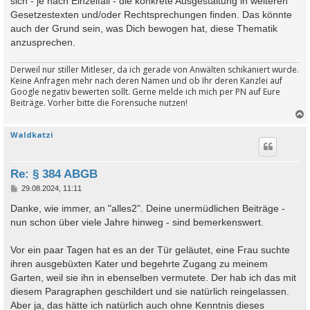
sich - je nach Einzelfall - die konkrete Ausgestaltung in weiteren
r
a
Gesetzestexten und/oder Rechtsprechungen finden. Das könnte
g
auch der Grund sein, was Dich bewogen hat, diese Thematik
anzusprechen.
Derweil nur stiller Mitleser, da ich gerade von Anwälten schikaniert wurde.
Keine Anfragen mehr nach deren Namen und ob Ihr deren Kanzlei auf
Google negativ bewerten sollt. Gerne melde ich mich per PN auf Eure
Beiträge. Vorher bitte die Forensuche nutzen!
Waldkatzi
c
Re: § 384 ABGB
B
29.08.2024, 11:11
e
i
Danke, wie immer, an "alles2". Deine unermüdlichen Beiträge -
t
nun schon über viele Jahre hinweg - sind bemerkenswert.
r
a
g
Vor ein paar Tagen hat es an der Tür geläutet, eine Frau suchte
ihren ausgebüxten Kater und begehrte Zugang zu meinem
Garten, weil sie ihn in ebenselben vermutete. Der hab ich das mit
diesem Paragraphen geschildert und sie natürlich reingelassen.
Aber ja, das hätte ich natürlich auch ohne Kenntnis dieses