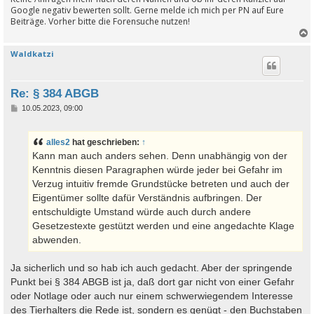
Google negativ bewerten sollt. Gerne melde ich mich per PN auf Eure
Beiträge. Vorher bitte die Forensuche nutzen!
Waldkatzi
c
Re: § 384 ABGB
B
10.05.2023, 09:00
e
i
t
alles2
hat geschrieben:
↑
r
a
Kann man auch anders sehen. Denn unabhängig von der
g
Kenntnis diesen Paragraphen würde jeder bei Gefahr im
Verzug intuitiv fremde Grundstücke betreten und auch der
Eigentümer sollte dafür Verständnis aufbringen. Der
entschuldigte Umstand würde auch durch andere
Gesetzestexte gestützt werden und eine angedachte Klage
abwenden.
Ja sicherlich und so hab ich auch gedacht. Aber der springende
Punkt bei § 384 ABGB ist ja, daß dort gar nicht von einer Gefahr
oder Notlage oder auch nur einem schwerwiegendem Interesse
des Tierhalters die Rede ist, sondern es genügt - den Buchstaben