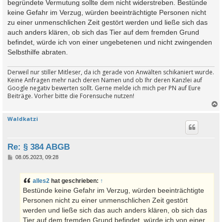
begründete Vermutung sollte dem nicht widerstreben. Bestünde
keine Gefahr im Verzug, würden beeinträchtigte Personen nicht
zu einer unmenschlichen Zeit gestört werden und ließe sich das
auch anders klären, ob sich das Tier auf dem fremden Grund
befindet, würde ich von einer ungebetenen und nicht zwingenden
Selbsthilfe abraten.
Derweil nur stiller Mitleser, da ich gerade von Anwälten schikaniert wurde.
Keine Anfragen mehr nach deren Namen und ob Ihr deren Kanzlei auf
Google negativ bewerten sollt. Gerne melde ich mich per PN auf Eure
Beiträge. Vorher bitte die Forensuche nutzen!
Waldkatzi
c
Re: § 384 ABGB
B
08.05.2023, 09:28
e
i
t
alles2
hat geschrieben:
↑
r
a
Bestünde keine Gefahr im Verzug, würden beeinträchtigte
g
Personen nicht zu einer unmenschlichen Zeit gestört
werden und ließe sich das auch anders klären, ob sich das
Tier auf dem fremden Grund befindet, würde ich von einer