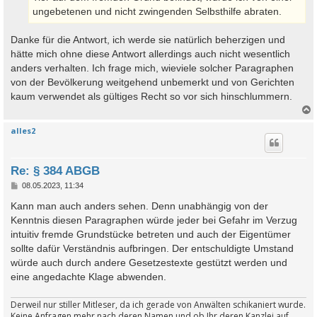
ungebetenen und nicht zwingenden Selbsthilfe abraten.
Danke für die Antwort, ich werde sie natürlich beherzigen und
hätte mich ohne diese Antwort allerdings auch nicht wesentlich
anders verhalten. Ich frage mich, wieviele solcher Paragraphen
von der Bevölkerung weitgehend unbemerkt und von Gerichten
kaum verwendet als gültiges Recht so vor sich hinschlummern.
alles2
c
Re: § 384 ABGB
B
08.05.2023, 11:34
e
i
Kann man auch anders sehen. Denn unabhängig von der
t
Kenntnis diesen Paragraphen würde jeder bei Gefahr im Verzug
r
a
intuitiv fremde Grundstücke betreten und auch der Eigentümer
g
sollte dafür Verständnis aufbringen. Der entschuldigte Umstand
würde auch durch andere Gesetzestexte gestützt werden und
eine angedachte Klage abwenden.
Derweil nur stiller Mitleser, da ich gerade von Anwälten schikaniert wurde.
Keine Anfragen mehr nach deren Namen und ob Ihr deren Kanzlei auf