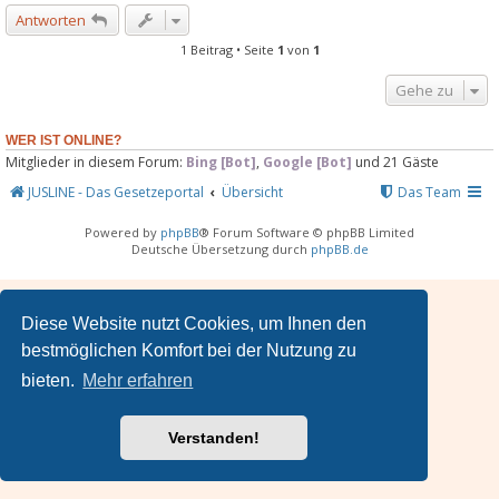
Antworten
c
1 Beitrag • Seite
1
von
1
Gehe zu
WER IST ONLINE?
Mitglieder in diesem Forum:
Bing [Bot]
,
Google [Bot]
und 21 Gäste
JUSLINE - Das Gesetzeportal
Übersicht
Das Team
Powered by
phpBB
® Forum Software © phpBB Limited
Deutsche Übersetzung durch
phpBB.de
Diese Website nutzt Cookies, um Ihnen den
bestmöglichen Komfort bei der Nutzung zu
bieten.
Mehr erfahren
Verstanden!