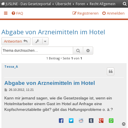
JUSLINE - Das Gesetzeportal
Übersicht
Foren
Recht Allgemein
FAQ
Registrieren
Anmelden
Abgabe von Arzneimitteln im Hotel
Antworten
Suche
Erweiterte Suche
1 Beitrag • Seite
1
von
1
Tessa_A
Abgabe von Arzneimitteln im Hotel
B
26.10.2012, 11:21
e
i
Kann mir jemand sagen, wie die Gesetzeslage ist, wenn ein
t
Hotelmitarbeiter einem Gast im Hotel auf Anfrage eine
r
a
Kopfschmerztablette gibt? gibt das Haftungsprobleme o. ä.?
g