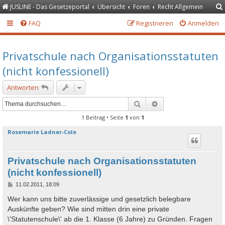
JUSLINE - Das Gesetzeportal
Übersicht
Foren
Recht Allgemein
FAQ
Registrieren
Anmelden
Privatschule nach Organisationsstatuten
(nicht konfessionell)
Antworten
Suche
Erweiterte Suche
1 Beitrag • Seite
1
von
1
Rosemarie Ladner-Cole
Privatschule nach Organisationsstatuten
(nicht konfessionell)
B
11.02.2011, 18:09
e
i
Wer kann uns bitte zuverlässige und gesetzlich belegbare
t
Auskünfte geben? Wie sind mitten drin eine private
r
a
\'Statutenschule\' ab die 1. Klasse (6 Jahre) zu Gründen. Fragen
g