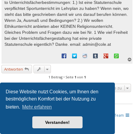
to Unterrichtsfächerbestimmungen: 1.) Ist eine Statutenschule
verpflichtet Sportunterricht im Lehrplan zu haben? Wenn nein, wo
steht das bitte geschrieben damit wir uns darauf berufen können.
Wenn Ja, Ausmaß und Bedingungen? 2.) Wir wollen
Ethikunterricht anbieten aber KEINEN Religionsunterricht.
Gleiches Problem und Fragen dazu wie bei Nr. 1 Wie viel Freiheit
bei der Unterrichtsfächergestaltung hat eine private
Statutenschule eigentlich? Danke. email: admin@cole.at
Antworten
c
1 Beitrag • Seite
1
von
1
Gehe zu
Diese Website nutzt Cookies, um Ihnen den
bestmöglichen Komfort bei der Nutzung zu
WER IST ONLINE?
bieten.
Mehr erfahren
Mitglieder in diesem Forum: 0 Mitglieder und 26 Gäste
JUSLINE - Das Gesetzeportal
Übersicht
Das Team
Verstanden!
Powered by
phpBB
® Forum Software © phpBB Limited
Deutsche Übersetzung durch
phpBB.de