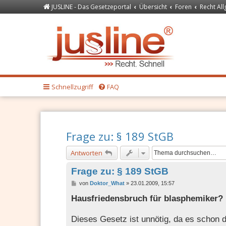
JUSLINE - Das Gesetzeportal
Übersicht
Foren
Recht Al
Forum
JUSLINE Recht
Schnellzugriff
FAQ
Frage zu: § 189 StGB
Antworten
Frage zu: § 189 StGB
B
von
Doktor_What
»
23.01.2009, 15:57
e
i
Hausfriedensbruch für blasphemiker?
t
r
a
Dieses Gesetz ist unnötig, da es schon
g