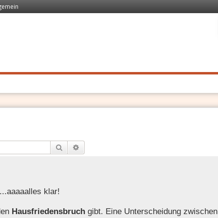
lgemein
 Recht
. Schnell
Suche
Erweiterte Suche
...aaaaalles klar!
 den
Hausfriedensbruch
gibt. Eine Unterscheidung zwischen