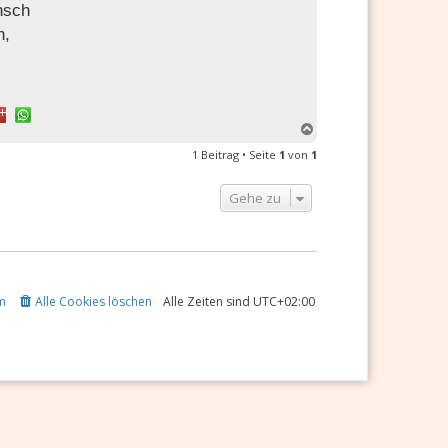
nsch
n,
N
a
1 Beitrag • Seite
1
von
1
c
h
o
Gehe zu
b
e
n
m
Alle Cookies löschen
Alle Zeiten sind
UTC+02:00