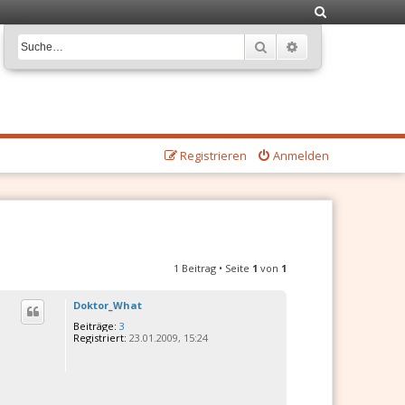
S
u
Suche
Erweiterte Suche
c
h
e
Registrieren
Anmelden
1 Beitrag • Seite
1
von
1
Doktor_What
Beiträge:
3
Registriert:
23.01.2009, 15:24