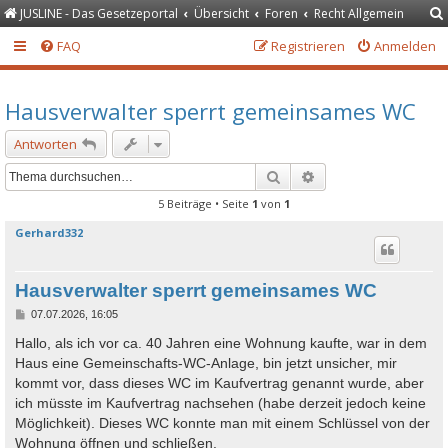
JUSLINE - Das Gesetzeportal
Übersicht
Foren
Recht Allgemein
FAQ
Registrieren
Anmelden
Hausverwalter sperrt gemeinsames WC
Antworten
Suche
Erweiterte Suche
5 Beiträge • Seite
1
von
1
Gerhard332
Hausverwalter sperrt gemeinsames WC
B
07.07.2026, 16:05
e
i
Hallo, als ich vor ca. 40 Jahren eine Wohnung kaufte, war in dem
t
Haus eine Gemeinschafts-WC-Anlage, bin jetzt unsicher, mir
r
a
kommt vor, dass dieses WC im Kaufvertrag genannt wurde, aber
g
ich müsste im Kaufvertrag nachsehen (habe derzeit jedoch keine
Möglichkeit). Dieses WC konnte man mit einem Schlüssel von der
Wohnung öffnen und schließen.