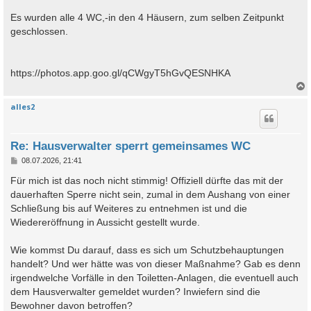
Es wurden alle 4 WC,-in den 4 Häusern, zum selben Zeitpunkt
geschlossen.
https://photos.app.goo.gl/qCWgyT5hGvQESNHKA
alles2
c
Re: Hausverwalter sperrt gemeinsames WC
B
08.07.2026, 21:41
e
i
Für mich ist das noch nicht stimmig! Offiziell dürfte das mit der
t
dauerhaften Sperre nicht sein, zumal in dem Aushang von einer
r
a
Schließung bis auf Weiteres zu entnehmen ist und die
g
Wiedereröffnung in Aussicht gestellt wurde.
Wie kommst Du darauf, dass es sich um Schutzbehauptungen
handelt? Und wer hätte was von dieser Maßnahme? Gab es denn
irgendwelche Vorfälle in den Toiletten-Anlagen, die eventuell auch
dem Hausverwalter gemeldet wurden? Inwiefern sind die
Bewohner davon betroffen?