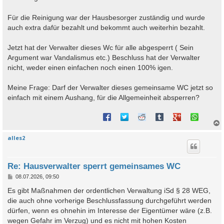
Für die Reinigung war der Hausbesorger zuständig und wurde
auch extra dafür bezahlt und bekommt auch weiterhin bezahlt.
Jetzt hat der Verwalter dieses Wc für alle abgesperrt ( Sein
Argument war Vandalismus etc.) Beschluss hat der Verwalter
nicht, weder einen einfachen noch einen 100% igen.
Meine Frage: Darf der Verwalter dieses gemeinsame WC jetzt so
einfach mit einem Aushang, für die Allgemeinheit absperren?
alles2
c
Re: Hausverwalter sperrt gemeinsames WC
B
08.07.2026, 09:50
e
i
Es gibt Maßnahmen der ordentlichen Verwaltung iSd § 28 WEG,
t
die auch ohne vorherige Beschlussfassung durchgeführt werden
r
a
dürfen, wenn es ohnehin im Interesse der Eigentümer wäre (z.B.
g
wegen Gefahr im Verzug) und es nicht mit hohen Kosten