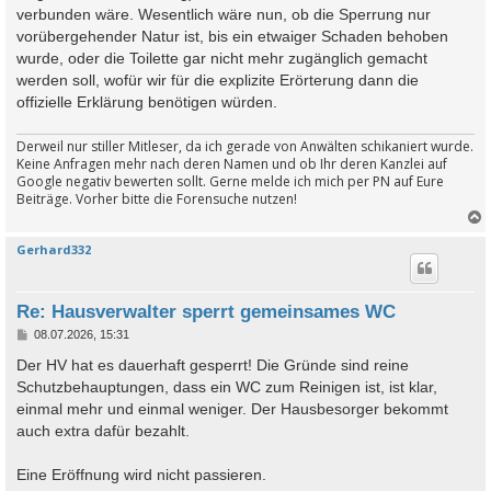
verbunden wäre. Wesentlich wäre nun, ob die Sperrung nur
vorübergehender Natur ist, bis ein etwaiger Schaden behoben
wurde, oder die Toilette gar nicht mehr zugänglich gemacht
werden soll, wofür wir für die explizite Erörterung dann die
offizielle Erklärung benötigen würden.
Derweil nur stiller Mitleser, da ich gerade von Anwälten schikaniert wurde.
Keine Anfragen mehr nach deren Namen und ob Ihr deren Kanzlei auf
Google negativ bewerten sollt. Gerne melde ich mich per PN auf Eure
Beiträge. Vorher bitte die Forensuche nutzen!
Gerhard332
c
Re: Hausverwalter sperrt gemeinsames WC
B
08.07.2026, 15:31
e
i
Der HV hat es dauerhaft gesperrt! Die Gründe sind reine
t
Schutzbehauptungen, dass ein WC zum Reinigen ist, ist klar,
r
a
einmal mehr und einmal weniger. Der Hausbesorger bekommt
g
auch extra dafür bezahlt.
Eine Eröffnung wird nicht passieren.