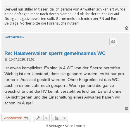
Derweil nur stiller Mitleser, da ich gerade von Anwälten schikaniert wurde.
Keine Anfragen mehr nach deren Namen und ob Ihr deren Kanzlei auf
Google negativ bewerten sollt. Gerne melde ich mich per PN auf Eure
Beiträge. Vorher bitte die Forensuche nutzen!
Gerhard332
c
Re: Hausverwalter sperrt gemeinsames WC
B
10.07.2026, 13:52
e
i
Ist etwas kompliziert. Es sind ja 4 WC von der Sperre betroffen.
t
Wichtig ist der Umstand, dass sie gesperrt wurden, es ist nur pro
r
a
forma in Aussicht gestellt worden. Ohne Eingreifen ist das WC
g
auch in einem Jahr noch gesperrt. Wenn jemand die ganze
Geschichte und die HV kennt, versteht es leichter. Es wird ohne
RA nicht gehen und die Einschaltung eines Anwaltes haben wir
schon im Auge!
Antworten
c
5 Beiträge • Seite
1
von
1