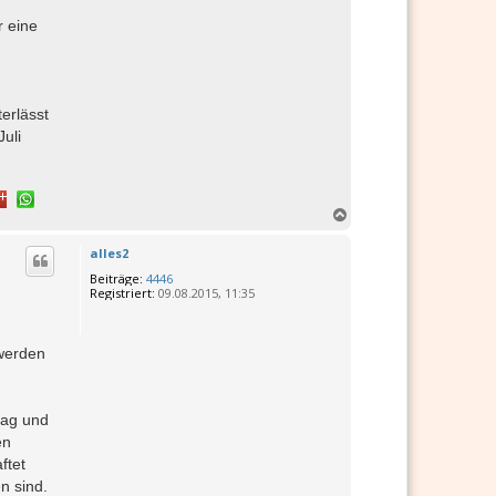
r eine
erlässt
uli
N
a
c
alles2
h
Beiträge:
4446
o
Registriert:
09.08.2015, 11:35
b
e
n
 werden
lag und
en
ftet
n sind.