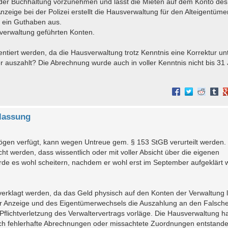
 der Buchhaltung vorzunehmen und lässt die Mieten auf dem Konto des
Anzeige bei der Polizei erstellt die Hausverwaltung für den Alteigentüme
 ein Guthaben aus.
sverwaltung geführten Konten.
tiert werden, da die Hausverwaltung trotz Kenntnis eine Korrektur unt
r auszahlt? Die Abrechnung wurde auch in voller Kenntnis nicht bis 31 J
lassung
ögen verfügt, kann wegen Untreue gem. § 153 StGB verurteilt werden.
ht werden, dass wissentlich oder mit voller Absicht über die eigenen
de es wohl scheitern, nachdem er wohl erst im September aufgeklärt
 verklagt werden, da das Geld physisch auf den Konten der Verwaltung 
iner Anzeige und des Eigentümerwechsels die Auszahlung an den Falsch
flichtverletzung des Verwaltervertrags vorläge. Die Hausverwaltung ha
ch fehlerhafte Abrechnungen oder missachtete Zuordnungen entstande