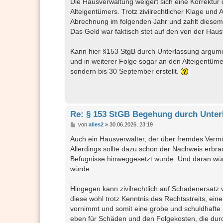
Die Hausverwaltung weigert sich eine Korrektur
Alteigentümers. Trotz zivilrechtlicher Klage und 
Abrechnung im folgenden Jahr und zahlt diesem
Das Geld war faktisch stet auf den von der Hau
Kann hier §153 StgB durch Unterlassung argumen
und in weiterer Folge sogar an den Alteigentüme
sondern bis 30 September erstellt.
Re: § 153 StGB Begehung durch Unter
B
von
alles2
»
30.06.2026, 23:19
e
i
Auch ein Hausverwalter, der über fremdes Verm
t
Allerdings sollte dazu schon der Nachweis erbrac
r
a
Befugnisse hinweggesetzt wurde. Und daran wür
g
würde.
Hingegen kann zivilrechtlich auf Schadenersatz
diese wohl trotz Kenntnis des Rechtsstreits, e
vornimmt und somit eine grobe und schuldhafte P
eben für Schäden und den Folgekosten, die dur