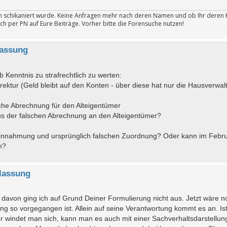
ten schikaniert wurde. Keine Anfragen mehr nach deren Namen und ob Ihr deren 
ch per PN auf Eure Beiträge. Vorher bitte die Forensuche nutzen!
lassung
ab Kenntnis zu strafrechtlich zu werten:
orrektur (Geld bleibt auf den Konten - über diese hat nur die Hausverwal
sche Abrechnung für den Alteigentümer
s der falschen Abrechnung an den Alteigentümer?
Vereinnahmung und ursprünglich falschen Zuordnung? Oder kann im Febr
n?
lassung
avon ging ich auf Grund Deiner Formulierung nicht aus. Jetzt wäre n
g so vorgegangen ist. Allein auf seine Verantwortung kommt es an. Is
er windet man sich, kann man es auch mit einer Sachverhaltsdarstellun