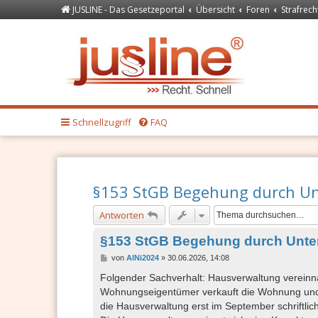
JUSLINE - Das Gesetzeportal
Übersicht
Foren
Strafrech
Forum
JUSLINE Recht
Schnellzugriff
FAQ
§153 StGB Begehung durch Un
Antworten
§153 StGB Begehung durch Unte
B
von
AlNi2024
»
30.06.2026, 14:08
e
i
Folgender Sachverhalt: Hausverwaltung vereinn
t
Wohnungseigentümer verkauft die Wohnung und 
r
a
die Hausverwaltung erst im September schriftlich
g