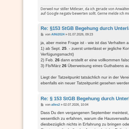
Derweil nur stiller Mitleser, da ich gerade von Anwäl
auf Google negativ bewerten sollt. Gerne melde ich mi
Re: §153 StGB Begehung durch Unter
B
von
AlNi2024
»
01.07.2026, 09:23
e
i
ja, aber meine Frage ist - wie ist das Verhalten 
t
1) ab Sept.
25
. - zuerst unterlässt er jegliche K
r
a
Verfügungsmacht)
g
2) Feb.
26
dann erstellt er eine vollkommen fal
3) Fb/März
26
Überweisung eines Guthabens au
Liegt der Tatzeitpunkt tatsächlich nur in der 
ebenfalls ein neuer Tatzeitpunkt gesehen werde
Re: § 153 StGB Begehung durch Unter
B
von
alles2
»
02.07.2026, 10:04
e
i
Dass Du den vergangenen September meintest, d
t
wesentlich zu erfahren, warum die Hausverwaltun
r
a
diesbezüglich nichts in Erfahrung zu bringen od
g