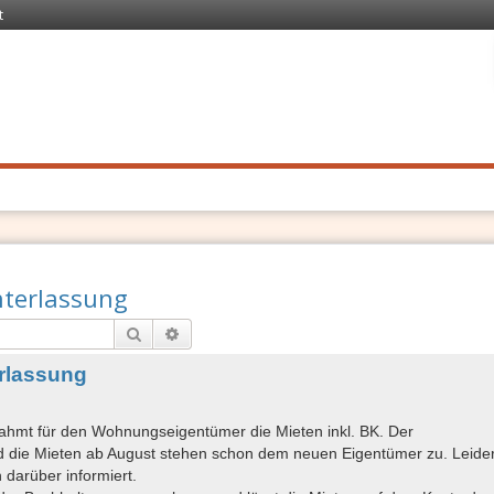
t
 Recht
. Schnell
terlassung
Suche
Erweiterte Suche
rlassung
ahmt für den Wohnungseigentümer die Mieten inkl. BK. Der
die Mieten ab August stehen schon dem neuen Eigentümer zu. Leider
 darüber informiert.