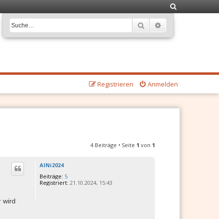
S
u
Suche
Erweiterte Suche
c
h
e
Registrieren
Anmelden
4 Beiträge • Seite
1
von
1
AlNi2024
Beiträge:
5
Registriert:
21.10.2024, 15:43
 wird