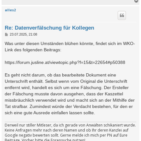
alles2
c
Re: Datenverfälschung für Kollegen
B
23.07.2025, 21:08
e
i
Was unter diesen Umständen blühen könnte, findet sich im WKO-
t
Link des folgenden Beitrags:
r
a
g
https://forum.jusline.at/viewtopic.php?f=15&t=22654#p50388
Es geht nicht darum, ob das bearbeitete Dokument eine
Unterschrift enthält. Selbst wenn vom Original die Unterschrift
entfernt wird, handelt es sich um eine Fälschung. Der Ersteller
der Fälschung musste davon ausgehen, dass der Kaszettel
missbräuchlich verwendet wird und macht sich an der Mithilfe der
Tat strafbar. Zumindest würde der Verdacht bestehen, für den er
sich eine gute Ausrede einfallen lassen sollte.
Derweil nur stiller Mitleser, da ich gerade von Anwälten schikaniert wurde.
Keine Anfragen mehr nach deren Namen und ob Ihr deren Kanzlei auf
Google negativ bewerten sollt. Gerne melde ich mich per PN auf Eure
Beiträge. Vorher bitte die Forensuche nutzen!