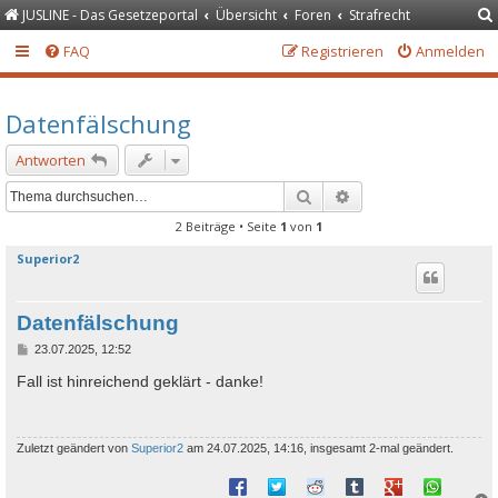
JUSLINE - Das Gesetzeportal
Übersicht
Foren
Strafrecht
FAQ
Registrieren
Anmelden
Datenfälschung
Antworten
Suche
Erweiterte Suche
2 Beiträge • Seite
1
von
1
Superior2
Datenfälschung
B
23.07.2025, 12:52
e
i
Fall ist hinreichend geklärt - danke!
t
r
a
g
Zuletzt geändert von
Superior2
am 24.07.2025, 14:16, insgesamt 2-mal geändert.