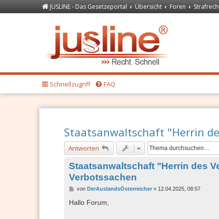
JUSLINE - Das Gesetzeportal
Übersicht
Foren
Strafrech
Forum
JUSLINE Recht
Schnellzugriff
FAQ
Staatsanwaltschaft "Herrin d
Antworten
Staatsanwaltschaft "Herrin des Ve
Verbotssachen
B
von
DerAuslandsÖsterreicher
»
12.04.2025, 08:57
e
i
Hallo Forum,
t
r