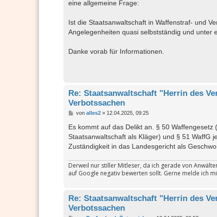
a
eine allgemeine Frage:
g
Ist die Staatsanwaltschaft in Waffenstraf- und V
Angelegenheiten quasi selbstständig und unter 
Danke vorab für Informationen.
Re: Staatsanwaltschaft "Herrin des Ve
Verbotssachen
B
von
alles2
»
12.04.2025, 09:25
e
i
Es kommt auf das Delikt an. § 50 Waffengesetz (
t
Staatsanwaltschaft als Kläger) und § 51 WaffG j
r
a
Zuständigkeit in das Landesgericht als Geschwo
g
Derweil nur stiller Mitleser, da ich gerade von Anwäl
auf Google negativ bewerten sollt. Gerne melde ich mi
Re: Staatsanwaltschaft "Herrin des Ve
Verbotssachen