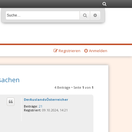
S
u
Suche
Erweiterte Suche
c
h
e
Registrieren
Anmelden
ssachen
4 Beiträge • Seite
1
von
1
DerAuslandsÖsterreicher
Beiträge:
21
Registriert:
09.10.2024, 14:21