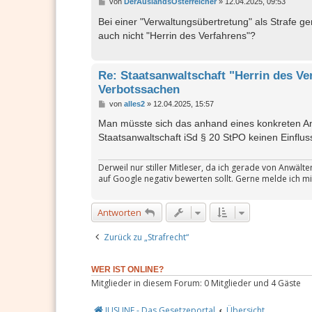
B
von
DerAuslandsÖsterreicher
»
12.04.2025, 09:53
e
i
Bei einer "Verwaltungsübertretung" als Strafe gem
t
auch nicht "Herrin des Verfahrens"?
r
a
g
Re: Staatsanwaltschaft "Herrin des Ve
Verbotssachen
B
von
alles2
»
12.04.2025, 15:57
e
i
Man müsste sich das anhand eines konkreten An
t
Staatsanwaltschaft iSd § 20 StPO keinen Einflu
r
a
g
Derweil nur stiller Mitleser, da ich gerade von Anwäl
auf Google negativ bewerten sollt. Gerne melde ich mi
Antworten
Zurück zu „Strafrecht“
WER IST ONLINE?
Mitglieder in diesem Forum: 0 Mitglieder und 4 Gäste
JUSLINE - Das Gesetzeportal
Übersicht