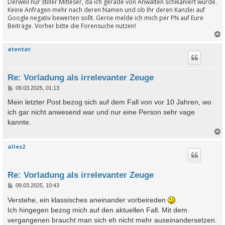
Derweil nur stiller Mitleser, da ich gerade von Anwälten schikaniert wurde.
Keine Anfragen mehr nach deren Namen und ob Ihr deren Kanzlei auf
Google negativ bewerten sollt. Gerne melde ich mich per PN auf Eure
Beiträge. Vorher bitte die Forensuche nutzen!
atentat
c
Re: Vorladung als irrelevanter Zeuge
B
09.03.2025, 01:13
e
i
Mein letzter Post bezog sich auf dem Fall von vor 10 Jahren, wo
t
ich gar nicht anwesend war und nur eine Person sehr vage
r
a
kannte.
g
alles2
c
Re: Vorladung als irrelevanter Zeuge
B
09.03.2025, 10:43
e
i
Verstehe, ein klassisches aneinander vorbeireden
t
Ich hingegen bezog mich auf den aktuellen Fall. Mit dem
r
a
vergangenen braucht man sich eh nicht mehr auseinandersetzen.
g