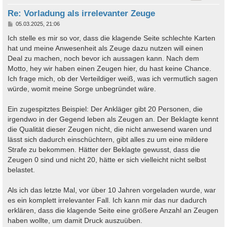
Re: Vorladung als irrelevanter Zeuge
B
05.03.2025, 21:06
e
i
Ich stelle es mir so vor, dass die klagende Seite schlechte Karten
t
hat und meine Anwesenheit als Zeuge dazu nutzen will einen
r
a
Deal zu machen, noch bevor ich aussagen kann. Nach dem
g
Motto, hey wir haben einen Zeugen hier, du hast keine Chance.
Ich frage mich, ob der Verteildiger weiß, was ich vermutlich sagen
würde, womit meine Sorge unbegründet wäre.
Ein zugespitztes Beispiel: Der Ankläger gibt 20 Personen, die
irgendwo in der Gegend leben als Zeugen an. Der Beklagte kennt
die Qualität dieser Zeugen nicht, die nicht anwesend waren und
lässt sich dadurch einschüchtern, gibt alles zu um eine mildere
Strafe zu bekommen. Hätter der Beklagte gewusst, dass die
Zeugen 0 sind und nicht 20, hätte er sich vielleicht nicht selbst
belastet.
Als ich das letzte Mal, vor über 10 Jahren vorgeladen wurde, war
es ein komplett irrelevanter Fall. Ich kann mir das nur dadurch
erklären, dass die klagende Seite eine größere Anzahl an Zeugen
haben wollte, um damit Druck auszuüben.