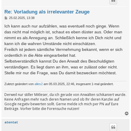
Re: Vorladung als irrelevanter Zeuge
B
25.02.2025, 13:38
e
i
Ich kann auch nur aufzählen, was eventuell noch ginge. Wenn
t
das nicht mal möglich ist, schaut es eben düster aus. Oder man
r
a
nimmt es als Anregung an. Schließlich kenne ich Dich nicht und
g
kann ich die wahren Umstände nicht einschätzen.
Freilich ist jedem sämtliche Verrnehmung bekannt, wenn er sich
ordentlich in die Akte eingearbeitet hat.
Selbstverständlich kannst Du den Anwalt des Beschuldigten
verständigen. Es liegt dann an ihm, was er zulässt oder nicht.
Stelle mir nur die Frage, was Du damit bezwecken möchtest.
Zuletzt geändert von
alles2
am 05.03.2025, 22:46, insgesamt 1-mal geändert.
Derweil nur stiller Mitleser, da ich gerade von Anwälten schikaniert wurde.
Keine Anfragen mehr nach deren Namen und ob Ihr deren Kanzlei auf
Google negativ bewerten sollt. Gerne melde ich mich per PN auf Eure
Beiträge. Vorher bitte die Forensuche nutzen!
atentat
c