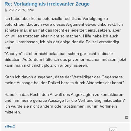
Re: Vorladung als irrelevanter Zeuge
B
25.02.2025, 09:41
e
i
Ich habe aber keine potenzielle rechtliche Verfolgung zu
t
befürchten, dadurch wäre dieses Argument etwas unkorrekt. Ich
r
a
schätze mal, man hat das Recht es jederzeit einzusetzen, aber
g
ich will es trotzdem eher nicht so machen. Hilfe habe ich auch
keine Unterlassen, ich bin derjenige der die Polizei verständigt
hat.
"Anonym" ist eher nicht belastbar, schon gar nicht in dieser
Situation. Außerdem hätte ich das ja vorher machen müssen, jetzt
kann man nicht nicht plötzlich anonymisieren.
Kann ich davon ausgehen, dass der Verteildiger der Gegenseite
meine Aussage bei der Polizei bereits durch Akteneinsicht kennt?
Habe ich das Recht den Anwalt des Angeklagten zu kontaktieren
und ihm meine genaue Aussage für die Verhandlung mitzuteilen?
Ich würde sie nicht ändern oder abstimmen, nur im Vorhinein
mitteilen.
alles2
c