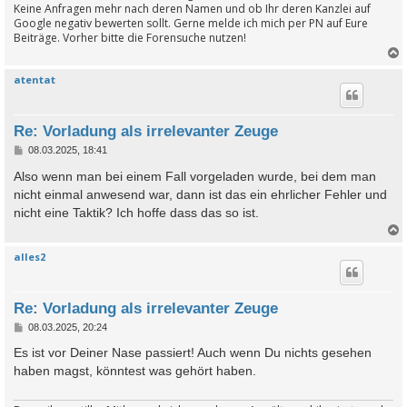
Keine Anfragen mehr nach deren Namen und ob Ihr deren Kanzlei auf
Google negativ bewerten sollt. Gerne melde ich mich per PN auf Eure
Beiträge. Vorher bitte die Forensuche nutzen!
atentat
c
Re: Vorladung als irrelevanter Zeuge
B
08.03.2025, 18:41
e
i
Also wenn man bei einem Fall vorgeladen wurde, bei dem man
t
nicht einmal anwesend war, dann ist das ein ehrlicher Fehler und
r
a
nicht eine Taktik? Ich hoffe dass das so ist.
g
alles2
c
Re: Vorladung als irrelevanter Zeuge
B
08.03.2025, 20:24
e
i
Es ist vor Deiner Nase passiert! Auch wenn Du nichts gesehen
t
haben magst, könntest was gehört haben.
r
a
g