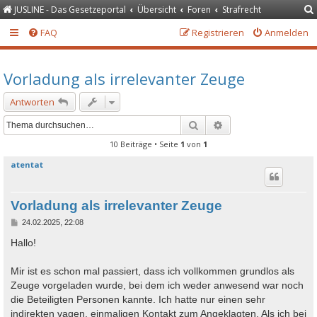
JUSLINE - Das Gesetzeportal
Übersicht
Foren
Strafrecht
FAQ
Registrieren
Anmelden
Vorladung als irrelevanter Zeuge
Antworten
Suche
Erweiterte Suche
10 Beiträge • Seite
1
von
1
atentat
Vorladung als irrelevanter Zeuge
B
24.02.2025, 22:08
e
i
Hallo!
t
r
a
Mir ist es schon mal passiert, dass ich vollkommen grundlos als
g
Zeuge vorgeladen wurde, bei dem ich weder anwesend war noch
die Beteiligten Personen kannte. Ich hatte nur einen sehr
indirekten vagen, einmaligen Kontakt zum Angeklagten. Als ich bei