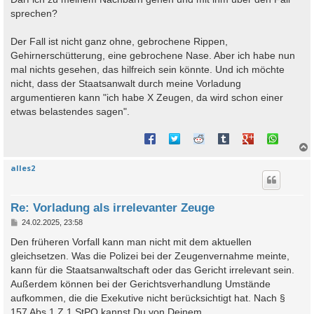
sprechen?
Der Fall ist nicht ganz ohne, gebrochene Rippen,
Gehirnerschütterung, eine gebrochene Nase. Aber ich habe nun
mal nichts gesehen, das hilfreich sein könnte. Und ich möchte
nicht, dass der Staatsanwalt durch meine Vorladung
argumentieren kann "ich habe X Zeugen, da wird schon einer
etwas belastendes sagen".
alles2
c
Re: Vorladung als irrelevanter Zeuge
B
24.02.2025, 23:58
e
i
Den früheren Vorfall kann man nicht mit dem aktuellen
t
gleichsetzen. Was die Polizei bei der Zeugenvernahme meinte,
r
a
kann für die Staatsanwaltschaft oder das Gericht irrelevant sein.
g
Außerdem können bei der Gerichtsverhandlung Umstände
aufkommen, die die Exekutive nicht berücksichtigt hat. Nach §
157 Abs.1 Z 1 StPO kannst Du von Deinem