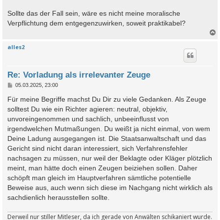
Sollte das der Fall sein, wäre es nicht meine moralische
Verpflichtung dem entgegenzuwirken, soweit praktikabel?
alles2
c
Re: Vorladung als irrelevanter Zeuge
B
05.03.2025, 23:00
e
i
Für meine Begriffe machst Du Dir zu viele Gedanken. Als Zeuge
t
solltest Du wie ein Richter agieren: neutral, objektiv,
r
a
unvoreingenommen und sachlich, unbeeinflusst von
g
irgendwelchen Mutmaßungen. Du weißt ja nicht einmal, von wem
Deine Ladung ausgegangen ist. Die Staatsanwaltschaft und das
Gericht sind nicht daran interessiert, sich Verfahrensfehler
nachsagen zu müssen, nur weil der Beklagte oder Kläger plötzlich
meint, man hätte doch einen Zeugen beiziehen sollen. Daher
schöpft man gleich im Hauptverfahren sämtliche potentielle
Beweise aus, auch wenn sich diese im Nachgang nicht wirklich als
sachdienlich herausstellen sollte.
Derweil nur stiller Mitleser, da ich gerade von Anwälten schikaniert wurde.