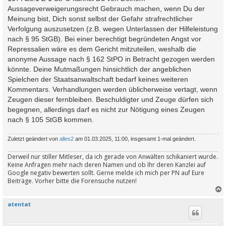
Aussageverweigerungsrecht Gebrauch machen, wenn Du der
Meinung bist, Dich sonst selbst der Gefahr strafrechtlicher
Verfolgung auszusetzen (z.B. wegen Unterlassen der Hilfeleistung
nach § 95 StGB). Bei einer berechtigt begründeten Angst vor
Repressalien wäre es dem Gericht mitzuteilen, weshalb die
anonyme Aussage nach § 162 StPO in Betracht gezogen werden
könnte. Deine Mutmaßungen hinsichtlich der angeblichen
Spielchen der Staatsanwaltschaft bedarf keines weiteren
Kommentars. Verhandlungen werden üblicherweise vertagt, wenn
Zeugen dieser fernbleiben. Beschuldigter und Zeuge dürfen sich
begegnen, allerdings darf es nicht zur Nötigung eines Zeugen
nach § 105 StGB kommen.
Zuletzt geändert von
alles2
am 01.03.2025, 11:00, insgesamt 1-mal geändert.
Derweil nur stiller Mitleser, da ich gerade von Anwälten schikaniert wurde.
Keine Anfragen mehr nach deren Namen und ob Ihr deren Kanzlei auf
Google negativ bewerten sollt. Gerne melde ich mich per PN auf Eure
Beiträge. Vorher bitte die Forensuche nutzen!
atentat
c