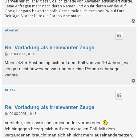
Derweil nur stiller Mitleser, da ich gerade von Anwälten schikaniert wurde.
Keine Anfragen mehr nach deren Namen und ob Ihr deren Kanzlei auf
Google negativ bewerten sollt. Gerne melde ich mich per PN auf Eure
Beiträge. Vorher bitte die Forensuche nutzen!
atentat
c
Re: Vorladung als irrelevanter Zeuge
B
09.03.2025, 01:13
e
i
Mein letzter Post bezog sich auf dem Fall von vor 10 Jahren, wo
t
ich gar nicht anwesend war und nur eine Person sehr vage
r
a
kannte.
g
alles2
c
Re: Vorladung als irrelevanter Zeuge
B
09.03.2025, 10:43
e
i
Verstehe, ein klassisches aneinander vorbeireden
t
Ich hingegen bezog mich auf den aktuellen Fall. Mit dem
r
a
vergangenen braucht man sich eh nicht mehr auseinandersetzen.
g