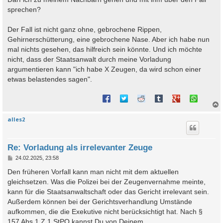
sprechen?
Der Fall ist nicht ganz ohne, gebrochene Rippen,
Gehirnerschütterung, eine gebrochene Nase. Aber ich habe nun
mal nichts gesehen, das hilfreich sein könnte. Und ich möchte
nicht, dass der Staatsanwalt durch meine Vorladung
argumentieren kann "ich habe X Zeugen, da wird schon einer
etwas belastendes sagen".
alles2
c
Re: Vorladung als irrelevanter Zeuge
B
24.02.2025, 23:58
e
i
Den früheren Vorfall kann man nicht mit dem aktuellen
t
gleichsetzen. Was die Polizei bei der Zeugenvernahme meinte,
r
a
kann für die Staatsanwaltschaft oder das Gericht irrelevant sein.
g
Außerdem können bei der Gerichtsverhandlung Umstände
aufkommen, die die Exekutive nicht berücksichtigt hat. Nach §
157 Abs.1 Z 1 StPO kannst Du von Deinem