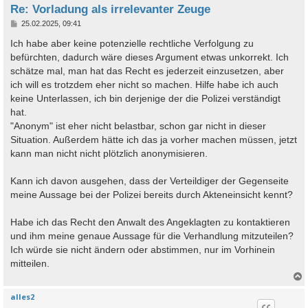
Re: Vorladung als irrelevanter Zeuge
B
25.02.2025, 09:41
e
i
Ich habe aber keine potenzielle rechtliche Verfolgung zu
t
befürchten, dadurch wäre dieses Argument etwas unkorrekt. Ich
r
a
schätze mal, man hat das Recht es jederzeit einzusetzen, aber
g
ich will es trotzdem eher nicht so machen. Hilfe habe ich auch
keine Unterlassen, ich bin derjenige der die Polizei verständigt
hat.
"Anonym" ist eher nicht belastbar, schon gar nicht in dieser
Situation. Außerdem hätte ich das ja vorher machen müssen, jetzt
kann man nicht nicht plötzlich anonymisieren.
Kann ich davon ausgehen, dass der Verteildiger der Gegenseite
meine Aussage bei der Polizei bereits durch Akteneinsicht kennt?
Habe ich das Recht den Anwalt des Angeklagten zu kontaktieren
und ihm meine genaue Aussage für die Verhandlung mitzuteilen?
Ich würde sie nicht ändern oder abstimmen, nur im Vorhinein
mitteilen.
alles2
c