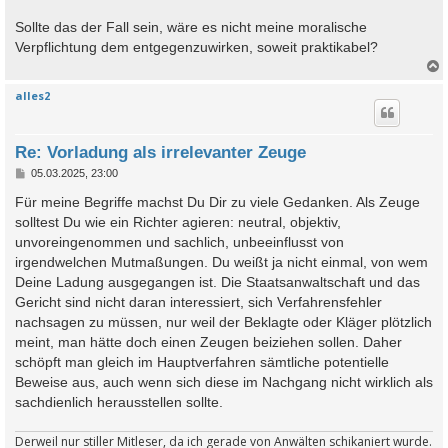
Sollte das der Fall sein, wäre es nicht meine moralische
Verpflichtung dem entgegenzuwirken, soweit praktikabel?
alles2
c
Re: Vorladung als irrelevanter Zeuge
B
05.03.2025, 23:00
e
i
Für meine Begriffe machst Du Dir zu viele Gedanken. Als Zeuge
t
solltest Du wie ein Richter agieren: neutral, objektiv,
r
a
unvoreingenommen und sachlich, unbeeinflusst von
g
irgendwelchen Mutmaßungen. Du weißt ja nicht einmal, von wem
Deine Ladung ausgegangen ist. Die Staatsanwaltschaft und das
Gericht sind nicht daran interessiert, sich Verfahrensfehler
nachsagen zu müssen, nur weil der Beklagte oder Kläger plötzlich
meint, man hätte doch einen Zeugen beiziehen sollen. Daher
schöpft man gleich im Hauptverfahren sämtliche potentielle
Beweise aus, auch wenn sich diese im Nachgang nicht wirklich als
sachdienlich herausstellen sollte.
Derweil nur stiller Mitleser, da ich gerade von Anwälten schikaniert wurde.