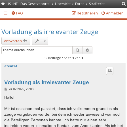
JUSLINE - Das Gesetzeportal
Übersicht
Foren
Strafrecht
FAQ
Registrieren
Anmelden
Vorladung als irrelevanter Zeuge
Antworten
Suche
Erweiterte Suche
10 Beiträge • Seite
1
von
1
atentat
Vorladung als irrelevanter Zeuge
B
24.02.2025, 22:08
e
i
Hallo!
t
r
a
Mir ist es schon mal passiert, dass ich vollkommen grundlos als
g
Zeuge vorgeladen wurde, bei dem ich weder anwesend war noch
die Beteiligten Personen kannte. Ich hatte nur einen sehr
indirekten vagen, einmaligen Kontakt zum Angeklagten. Als ich bei