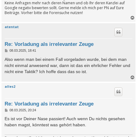
Keine Anfragen mehr nach deren Namen und ob Ihr deren Kanzlei auf
Google negativ bewerten sollt. Gerne melde ich mich per PN auf Eure
Beiträge. Vorher bitte die Forensuche nutzen!
atentat
c
Re: Vorladung als irrelevanter Zeuge
B
08.03.2025, 18:41
e
i
Also wenn man bei einem Fall vorgeladen wurde, bei dem man
t
nicht einmal anwesend war, dann ist das ein ehrlicher Fehler und
r
a
nicht eine Taktik? Ich hoffe dass das so ist.
g
alles2
c
Re: Vorladung als irrelevanter Zeuge
B
08.03.2025, 20:24
e
i
Es ist vor Deiner Nase passiert! Auch wenn Du nichts gesehen
t
haben magst, könntest was gehört haben.
r
a
g