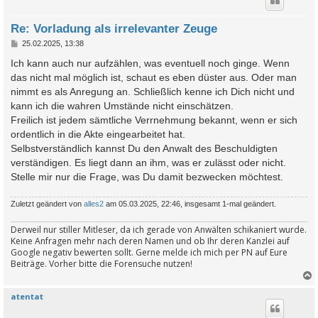
Re: Vorladung als irrelevanter Zeuge
B
25.02.2025, 13:38
e
i
Ich kann auch nur aufzählen, was eventuell noch ginge. Wenn
t
das nicht mal möglich ist, schaut es eben düster aus. Oder man
r
a
nimmt es als Anregung an. Schließlich kenne ich Dich nicht und
g
kann ich die wahren Umstände nicht einschätzen.
Freilich ist jedem sämtliche Verrnehmung bekannt, wenn er sich
ordentlich in die Akte eingearbeitet hat.
Selbstverständlich kannst Du den Anwalt des Beschuldigten
verständigen. Es liegt dann an ihm, was er zulässt oder nicht.
Stelle mir nur die Frage, was Du damit bezwecken möchtest.
Zuletzt geändert von
alles2
am 05.03.2025, 22:46, insgesamt 1-mal geändert.
Derweil nur stiller Mitleser, da ich gerade von Anwälten schikaniert wurde.
Keine Anfragen mehr nach deren Namen und ob Ihr deren Kanzlei auf
Google negativ bewerten sollt. Gerne melde ich mich per PN auf Eure
Beiträge. Vorher bitte die Forensuche nutzen!
atentat
c