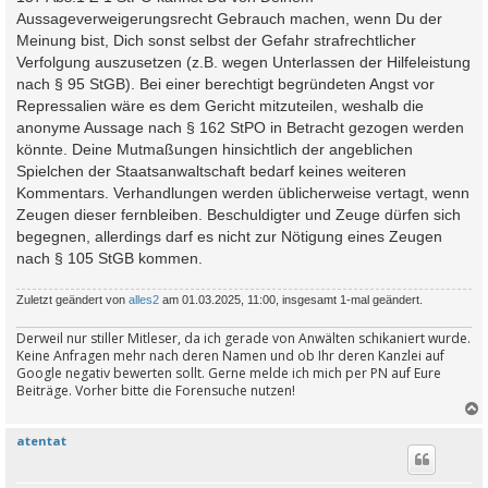
Aussageverweigerungsrecht Gebrauch machen, wenn Du der
Meinung bist, Dich sonst selbst der Gefahr strafrechtlicher
Verfolgung auszusetzen (z.B. wegen Unterlassen der Hilfeleistung
nach § 95 StGB). Bei einer berechtigt begründeten Angst vor
Repressalien wäre es dem Gericht mitzuteilen, weshalb die
anonyme Aussage nach § 162 StPO in Betracht gezogen werden
könnte. Deine Mutmaßungen hinsichtlich der angeblichen
Spielchen der Staatsanwaltschaft bedarf keines weiteren
Kommentars. Verhandlungen werden üblicherweise vertagt, wenn
Zeugen dieser fernbleiben. Beschuldigter und Zeuge dürfen sich
begegnen, allerdings darf es nicht zur Nötigung eines Zeugen
nach § 105 StGB kommen.
Zuletzt geändert von
alles2
am 01.03.2025, 11:00, insgesamt 1-mal geändert.
Derweil nur stiller Mitleser, da ich gerade von Anwälten schikaniert wurde.
Keine Anfragen mehr nach deren Namen und ob Ihr deren Kanzlei auf
Google negativ bewerten sollt. Gerne melde ich mich per PN auf Eure
Beiträge. Vorher bitte die Forensuche nutzen!
atentat
c