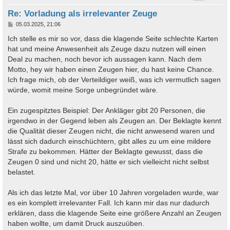
Re: Vorladung als irrelevanter Zeuge
B
05.03.2025, 21:06
e
i
Ich stelle es mir so vor, dass die klagende Seite schlechte Karten
t
hat und meine Anwesenheit als Zeuge dazu nutzen will einen
r
a
Deal zu machen, noch bevor ich aussagen kann. Nach dem
g
Motto, hey wir haben einen Zeugen hier, du hast keine Chance.
Ich frage mich, ob der Verteildiger weiß, was ich vermutlich sagen
würde, womit meine Sorge unbegründet wäre.
Ein zugespitztes Beispiel: Der Ankläger gibt 20 Personen, die
irgendwo in der Gegend leben als Zeugen an. Der Beklagte kennt
die Qualität dieser Zeugen nicht, die nicht anwesend waren und
lässt sich dadurch einschüchtern, gibt alles zu um eine mildere
Strafe zu bekommen. Hätter der Beklagte gewusst, dass die
Zeugen 0 sind und nicht 20, hätte er sich vielleicht nicht selbst
belastet.
Als ich das letzte Mal, vor über 10 Jahren vorgeladen wurde, war
es ein komplett irrelevanter Fall. Ich kann mir das nur dadurch
erklären, dass die klagende Seite eine größere Anzahl an Zeugen
haben wollte, um damit Druck auszuüben.