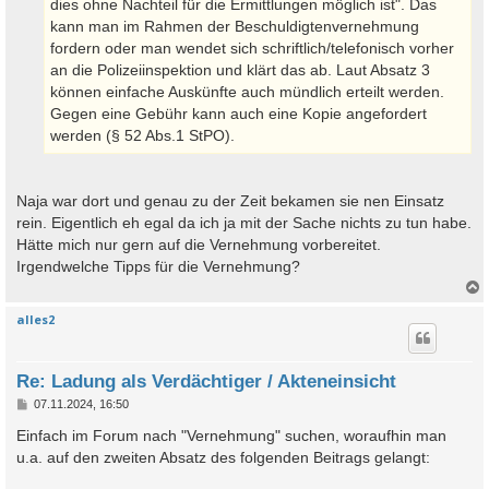
dies ohne Nachteil für die Ermittlungen möglich ist". Das
kann man im Rahmen der Beschuldigtenvernehmung
fordern oder man wendet sich schriftlich/telefonisch vorher
an die Polizeiinspektion und klärt das ab. Laut Absatz 3
können einfache Auskünfte auch mündlich erteilt werden.
Gegen eine Gebühr kann auch eine Kopie angefordert
werden (§ 52 Abs.1 StPO).
Naja war dort und genau zu der Zeit bekamen sie nen Einsatz
rein. Eigentlich eh egal da ich ja mit der Sache nichts zu tun habe.
Hätte mich nur gern auf die Vernehmung vorbereitet.
Irgendwelche Tipps für die Vernehmung?
alles2
c
Re: Ladung als Verdächtiger / Akteneinsicht
B
07.11.2024, 16:50
e
i
Einfach im Forum nach "Vernehmung" suchen, woraufhin man
t
u.a. auf den zweiten Absatz des folgenden Beitrags gelangt:
r
a
g