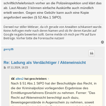
schriftlich/telefonisch vorher an die Polizeiinspektion und klärt das
ab. Laut Absatz 3 können einfache Auskünfte auch mündlich
erteilt werden. Gegen eine Gebühr kann auch eine Kopie
angefordert werden (§ 52 Abs.1 StPO).
Derweil nur stiller Mitleser, da ich gerade von Anwälten schikaniert wurde.
Keine Anfragen mehr nach deren Namen und ob Ihr deren Kanzlei auf
Google negativ bewerten sollt. Gerne melde ich mich per PN auf Eure
Beiträge. Vorher bitte die Forensuche nutzen!
gerry95
c
Re: Ladung als Verdächtiger / Akteneinsicht
B
07.11.2024, 16:23
e
i
t
alles2
hat geschrieben:
↑
r
a
Nach § 51 Abs.1 StPO hat der Beschuldigte das Recht, in
g
die der Kriminalpolizei vorliegenden Ergebnisse des
Ermittlungsverfahrens Einsicht zu nehmen. Ferner: "Das
Recht auf Akteneinsicht berechtigt auch dazu,
Beweisgegenstände in Augenschein zu nehmen, soweit