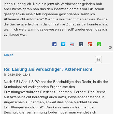
jeden zugänglich. Naja bin jetzt als Verdächtiger geladen hab
aber nichts getan hab das den Beamten damals vor Ort schon
gesagt sowie eine Stellungnahme geschrieben. Kann ich
Akteneinsicht anfordern? Wenn ja wie macht man sowas. Würde
die Sache ja erleichtern da ich fast nie Zuhause bin könnte ich ja
wenn ich weiß wann das gewesen sein soll/ wiederlegen das ich
zu Hause war.
alles2
c
Re: Ladung als Verdächtiger / Akteneinsicht
B
29.10.2024, 15:43
e
i
Nach § 51 Abs.1 StPO hat der Beschuldigte das Recht, in die der
t
Kriminalpolizei vorliegenden Ergebnisse des
r
a
Ermittlungsverfahrens Einsicht zu nehmen. Ferner: "Das Recht
g
auf Akteneinsicht berechtigt auch dazu, Beweisgegenstände in
Augenschein zu nehmen, soweit dies ohne Nachteil für die
Ermittlungen möglich ist". Das kann man im Rahmen der
Beschuldigtenvernehmung fordern oder man wendet sich