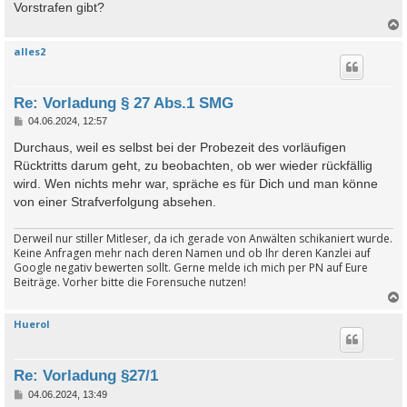
a
Vorstrafen gibt?
g
alles2
c
Re: Vorladung § 27 Abs.1 SMG
B
04.06.2024, 12:57
e
i
Durchaus, weil es selbst bei der Probezeit des vorläufigen
t
Rücktritts darum geht, zu beobachten, ob wer wieder rückfällig
r
a
wird. Wen nichts mehr war, spräche es für Dich und man könne
g
von einer Strafverfolgung absehen.
Derweil nur stiller Mitleser, da ich gerade von Anwälten schikaniert wurde.
Keine Anfragen mehr nach deren Namen und ob Ihr deren Kanzlei auf
Google negativ bewerten sollt. Gerne melde ich mich per PN auf Eure
Beiträge. Vorher bitte die Forensuche nutzen!
Huerol
c
Re: Vorladung §27/1
B
04.06.2024, 13:49
e