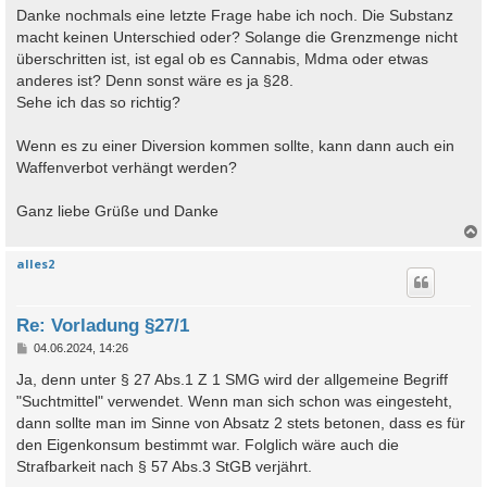
i
Danke nochmals eine letzte Frage habe ich noch. Die Substanz
t
macht keinen Unterschied oder? Solange die Grenzmenge nicht
r
a
überschritten ist, ist egal ob es Cannabis, Mdma oder etwas
g
anderes ist? Denn sonst wäre es ja §28.
Sehe ich das so richtig?
Wenn es zu einer Diversion kommen sollte, kann dann auch ein
Waffenverbot verhängt werden?
Ganz liebe Grüße und Danke
alles2
c
Re: Vorladung §27/1
B
04.06.2024, 14:26
e
i
Ja, denn unter § 27 Abs.1 Z 1 SMG wird der allgemeine Begriff
t
"Suchtmittel" verwendet. Wenn man sich schon was eingesteht,
r
a
dann sollte man im Sinne von Absatz 2 stets betonen, dass es für
g
den Eigenkonsum bestimmt war. Folglich wäre auch die
Strafbarkeit nach § 57 Abs.3 StGB verjährt.