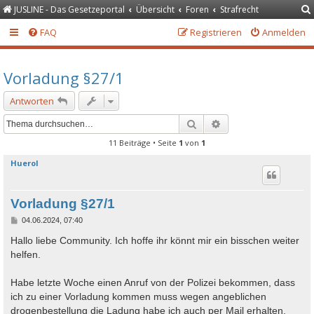
JUSLINE - Das Gesetzeportal
Übersicht
Foren
Strafrecht
FAQ
Registrieren
Anmelden
Vorladung §27/1
Antworten
Suche
Erweiterte Suche
11 Beiträge • Seite
1
von
1
Huerol
Vorladung §27/1
B
04.06.2024, 07:40
e
i
Hallo liebe Community. Ich hoffe ihr könnt mir ein bisschen weiter
t
helfen.
r
a
g
Habe letzte Woche einen Anruf von der Polizei bekommen, dass
ich zu einer Vorladung kommen muss wegen angeblichen
drogenbestellung die Ladung habe ich auch per Mail erhalten,