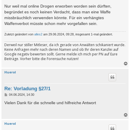
Nur weil mal online Drogen erworben worden sein dürften,
begründet es noch keinen Verdacht, dass man eine Waffe
missbräuchlich verwenden könnte. Für ein verhängtes
Waffenverbot müsste schon mehr vorgefallen sein.
Zuletzt geändert von
alles2
am 29.06.2024, 09:28, insgesamt 1-mal geändert.
Derweil nur stiller Mitleser, da ich gerade von Anwälten schikaniert wurde.
Keine Anfragen mehr nach deren Namen und ob Ihr deren Kanzlei auf
Google negativ bewerten sollt. Gerne melde ich mich per PN auf Eure
Beiträge. Vorher bitte die Forensuche nutzen!
Huerol
c
Re: Vorladung §27/1
B
04.06.2024, 14:30
e
i
Vielen Dank für die schnelle und hilfreiche Antwort
t
r
a
g
Huerol
c