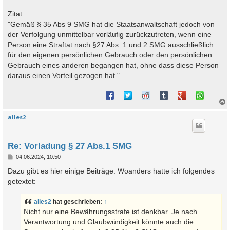
Zitat:
"Gemäß § 35 Abs 9 SMG hat die Staatsanwaltschaft jedoch von
der Verfolgung unmittelbar vorläufig zurückzutreten, wenn eine
Person eine Straftat nach §27 Abs. 1 und 2 SMG ausschließlich
für den eigenen persönlichen Gebrauch oder den persönlichen
Gebrauch eines anderen begangen hat, ohne dass diese Person
daraus einen Vorteil gezogen hat."
alles2
c
Re: Vorladung § 27 Abs.1 SMG
B
04.06.2024, 10:50
e
i
Dazu gibt es hier einige Beiträge. Woanders hatte ich folgendes
t
getextet:
r
a
g
alles2
hat geschrieben:
↑
Nicht nur eine Bewährungsstrafe ist denkbar. Je nach
Verantwortung und Glaubwürdigkeit könnte auch die