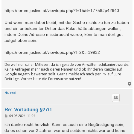
https://forum.jusline.at/viewtopic.php?f=15&t=17758#p42640
Und wenn man dabei bleibt, mit der Sache nichts zu tun zu haben
und ein unbekannter Dritter das Paket hätte abfangen wollen,
indem Deine Adresse missbraucht wurde, könnte man dort gut
aufgehoben sein:
https://forum.jusline.at/viewtopic.php?f=2&t=19932
Derweil nur stiller Mitleser, da ich gerade von Anwälten schikaniert wurde.
Keine Anfragen mehr nach deren Namen und ob Ihr deren Kanzlei auf
Google negativ bewerten sollt. Gerne melde ich mich per PN auf Eure
Beiträge. Vorher bitte die Forensuche nutzen!
Huerol
c
Re: Vorladung §27/1
B
04.06.2024, 11:24
e
i
ich danke recht herzlich. Kann es auch eine Begünstigung sein,
t
da es schon vor 2 Jahren war und seitdem nichts war und keine
r