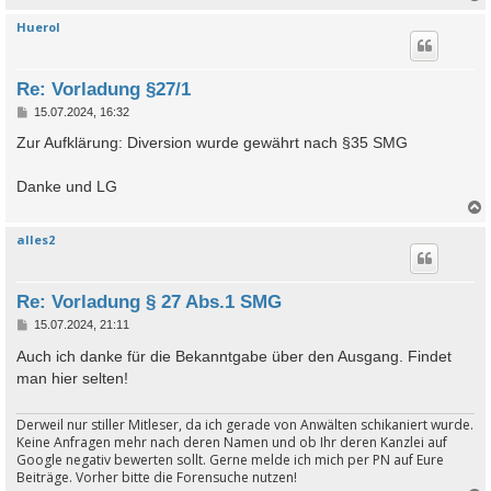
Huerol
c
Re: Vorladung §27/1
B
15.07.2024, 16:32
e
i
Zur Aufklärung: Diversion wurde gewährt nach §35 SMG
t
r
a
Danke und LG
g
alles2
c
Re: Vorladung § 27 Abs.1 SMG
B
15.07.2024, 21:11
e
i
Auch ich danke für die Bekanntgabe über den Ausgang. Findet
t
man hier selten!
r
a
g
Derweil nur stiller Mitleser, da ich gerade von Anwälten schikaniert wurde.
Keine Anfragen mehr nach deren Namen und ob Ihr deren Kanzlei auf
Google negativ bewerten sollt. Gerne melde ich mich per PN auf Eure
Beiträge. Vorher bitte die Forensuche nutzen!