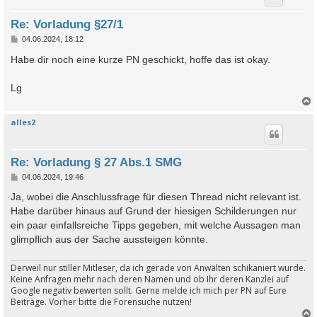
Re: Vorladung §27/1
B
04.06.2024, 18:12
e
i
Habe dir noch eine kurze PN geschickt, hoffe das ist okay.
t
r
a
Lg
g
alles2
c
Re: Vorladung § 27 Abs.1 SMG
B
04.06.2024, 19:46
e
i
Ja, wobei die Anschlussfrage für diesen Thread nicht relevant ist.
t
Habe darüber hinaus auf Grund der hiesigen Schilderungen nur
r
a
ein paar einfallsreiche Tipps gegeben, mit welche Aussagen man
g
glimpflich aus der Sache aussteigen könnte.
Derweil nur stiller Mitleser, da ich gerade von Anwälten schikaniert wurde.
Keine Anfragen mehr nach deren Namen und ob Ihr deren Kanzlei auf
Google negativ bewerten sollt. Gerne melde ich mich per PN auf Eure
Beiträge. Vorher bitte die Forensuche nutzen!