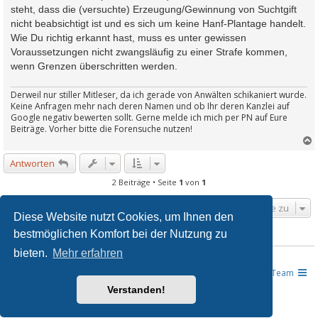
steht, dass die (versuchte) Erzeugung/Gewinnung von Suchtgift
nicht beabsichtigt ist und es sich um keine Hanf-Plantage handelt.
Wie Du richtig erkannt hast, muss es unter gewissen
Voraussetzungen nicht zwangsläufig zu einer Strafe kommen,
wenn Grenzen überschritten werden.
Derweil nur stiller Mitleser, da ich gerade von Anwälten schikaniert wurde.
Keine Anfragen mehr nach deren Namen und ob Ihr deren Kanzlei auf
Google negativ bewerten sollt. Gerne melde ich mich per PN auf Eure
Beiträge. Vorher bitte die Forensuche nutzen!
Antworten
c
2 Beiträge • Seite
1
von
1
Gehe zu
Diese Website nutzt Cookies, um Ihnen den
bestmöglichen Komfort bei der Nutzung zu
WER IST ONLINE?
bieten.
Mehr erfahren
Mitglieder in diesem Forum: 0 Mitglieder und 4 Gäste
JUSLINE - Das Gesetzeportal
Übersicht
Das Team
Verstanden!
Powered by
phpBB
® Forum Software © phpBB Limited
Deutsche Übersetzung durch
phpBB.de