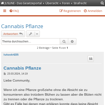
JUSLINE - Das Gesetzeportal
Übersicht
Foren
Strafrecht
FAQ
Registrieren
Anmelden
Cannabis Pflanze
Antworten
Suche
Erweiterte Suche
2 Beiträge • Seite
1
von
1
lukask4235
Cannabis Pflanze
B
23.03.2024, 14:19
e
i
Liebe Community,
t
r
a
Wenn ich eine Pflanze großziehe ohne die Absicht sie zu
g
konsumieren also trotzdem Blühen zu lassen aber die Blüten nicht
zu trennen oder die Pflanze zu trocknen.
Gibt es Fälle bei denen man erklären konnte dass keine Absicht