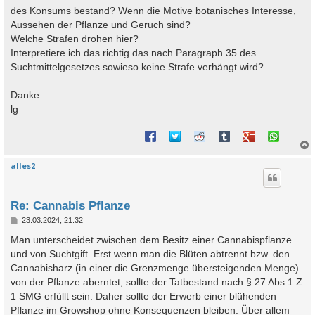
des Konsums bestand? Wenn die Motive botanisches Interesse,
Aussehen der Pflanze und Geruch sind?
Welche Strafen drohen hier?
Interpretiere ich das richtig das nach Paragraph 35 des
Suchtmittelgesetzes sowieso keine Strafe verhängt wird?
Danke
lg
alles2
c
Re: Cannabis Pflanze
B
23.03.2024, 21:32
e
i
Man unterscheidet zwischen dem Besitz einer Cannabispflanze
t
und von Suchtgift. Erst wenn man die Blüten abtrennt bzw. den
r
a
Cannabisharz (in einer die Grenzmenge übersteigenden Menge)
g
von der Pflanze aberntet, sollte der Tatbestand nach § 27 Abs.1 Z
1 SMG erfüllt sein. Daher sollte der Erwerb einer blühenden
Pflanze im Growshop ohne Konsequenzen bleiben. Über allem