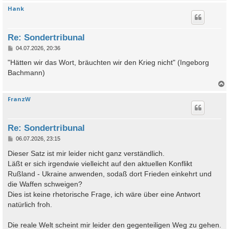
Hank
c
Re: Sondertribunal
B
04.07.2026, 20:36
e
i
"Hätten wir das Wort, bräuchten wir den Krieg nicht" (Ingeborg
t
Bachmann)
r
a
g
FranzW
c
Re: Sondertribunal
B
06.07.2026, 23:15
e
i
Dieser Satz ist mir leider nicht ganz verständlich.
t
Läßt er sich irgendwie vielleicht auf den aktuellen Konflikt
r
a
Rußland - Ukraine anwenden, sodaß dort Frieden einkehrt und
g
die Waffen schweigen?
Dies ist keine rhetorische Frage, ich wäre über eine Antwort
natürlich froh.
Die reale Welt scheint mir leider den gegenteiligen Weg zu gehen.