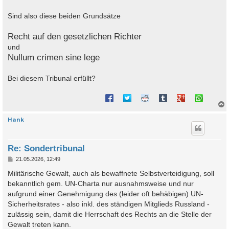
Sind also diese beiden Grundsätze
Recht auf den gesetzlichen Richter
und
Nullum crimen sine lege
Bei diesem Tribunal erfüllt?
Hank
c
Re: Sondertribunal
B
21.05.2026, 12:49
e
i
Militärische Gewalt, auch als bewaffnete Selbstverteidigung, soll
t
bekanntlich gem. UN-Charta nur ausnahmsweise und nur
r
a
aufgrund einer Genehmigung des (leider oft behäbigen) UN-
g
Sicherheitsrates - also inkl. des ständigen Mitglieds Russland -
zulässig sein, damit die Herrschaft des Rechts an die Stelle der
Gewalt treten kann.