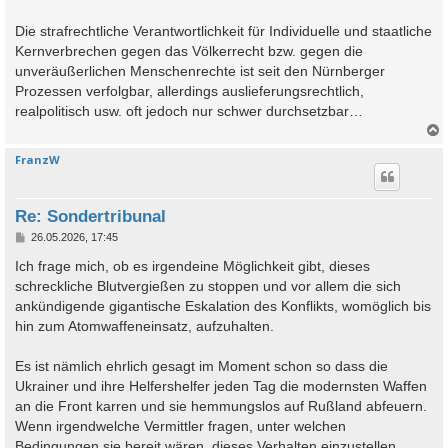
Die strafrechtliche Verantwortlichkeit für Individuelle und staatliche
Kernverbrechen gegen das Völkerrecht bzw. gegen die
unveräußerlichen Menschenrechte ist seit den Nürnberger
Prozessen verfolgbar, allerdings auslieferungsrechtlich,
realpolitisch usw. oft jedoch nur schwer durchsetzbar…
FranzW
c
Re: Sondertribunal
B
26.05.2026, 17:45
e
i
Ich frage mich, ob es irgendeine Möglichkeit gibt, dieses
t
schreckliche Blutvergießen zu stoppen und vor allem die sich
r
a
ankündigende gigantische Eskalation des Konflikts, womöglich bis
g
hin zum Atomwaffeneinsatz, aufzuhalten.
Es ist nämlich ehrlich gesagt im Moment schon so dass die
Ukrainer und ihre Helfershelfer jeden Tag die modernsten Waffen
an die Front karren und sie hemmungslos auf Rußland abfeuern.
Wenn irgendwelche Vermittler fragen, unter welchen
Bedingungen sie bereit wären, dieses Verhalten einzustellen,