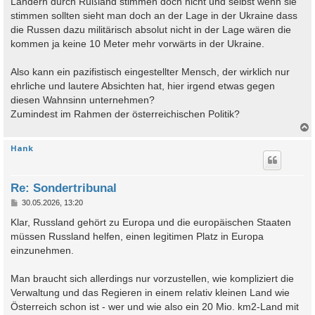
Ländern durch Rußland stimmen doch nicht und selbst wenn sie
stimmen sollten sieht man doch an der Lage in der Ukraine dass
die Russen dazu militärisch absolut nicht in der Lage wären die
kommen ja keine 10 Meter mehr vorwärts in der Ukraine.
Also kann ein pazifistisch eingestellter Mensch, der wirklich nur
ehrliche und lautere Absichten hat, hier irgend etwas gegen
diesen Wahnsinn unternehmen?
Zumindest im Rahmen der österreichischen Politik?
Hank
c
Re: Sondertribunal
B
30.05.2026, 13:20
e
i
Klar, Russland gehört zu Europa und die europäischen Staaten
t
müssen Russland helfen, einen legitimen Platz in Europa
r
a
einzunehmen.
g
Man braucht sich allerdings nur vorzustellen, wie kompliziert die
Verwaltung und das Regieren in einem relativ kleinen Land wie
Österreich schon ist - wer und wie also ein 20 Mio. km2-Land mit