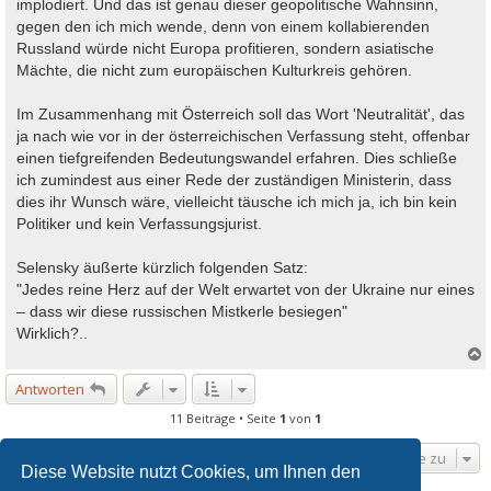
implodiert. Und das ist genau dieser geopolitische Wahnsinn,
gegen den ich mich wende, denn von einem kollabierenden
Russland würde nicht Europa profitieren, sondern asiatische
Mächte, die nicht zum europäischen Kulturkreis gehören.
Im Zusammenhang mit Österreich soll das Wort 'Neutralität', das
ja nach wie vor in der österreichischen Verfassung steht, offenbar
einen tiefgreifenden Bedeutungswandel erfahren. Dies schließe
ich zumindest aus einer Rede der zuständigen Ministerin, dass
dies ihr Wunsch wäre, vielleicht täusche ich mich ja, ich bin kein
Politiker und kein Verfassungsjurist.
Selensky äußerte kürzlich folgenden Satz:
"Jedes reine Herz auf der Welt erwartet von der Ukraine nur eines
– dass wir diese russischen Mistkerle besiegen"
Wirklich?..
Antworten
c
11 Beiträge • Seite
1
von
1
Gehe zu
Diese Website nutzt Cookies, um Ihnen den