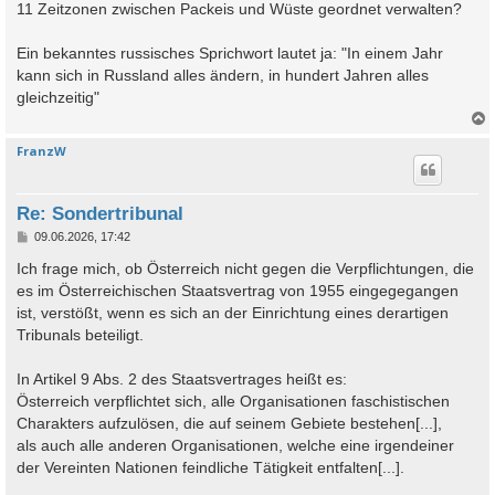
11 Zeitzonen zwischen Packeis und Wüste geordnet verwalten?
Ein bekanntes russisches Sprichwort lautet ja: "In einem Jahr
kann sich in Russland alles ändern, in hundert Jahren alles
gleichzeitig"
FranzW
c
Re: Sondertribunal
B
09.06.2026, 17:42
e
i
Ich frage mich, ob Österreich nicht gegen die Verpflichtungen, die
t
es im Österreichischen Staatsvertrag von 1955 eingegegangen
r
a
ist, verstößt, wenn es sich an der Einrichtung eines derartigen
g
Tribunals beteiligt.
In Artikel 9 Abs. 2 des Staatsvertrages heißt es:
Österreich verpflichtet sich, alle Organisationen faschistischen
Charakters aufzulösen, die auf seinem Gebiete bestehen[...],
als auch alle anderen Organisationen, welche eine irgendeiner
der Vereinten Nationen feindliche Tätigkeit entfalten[...].