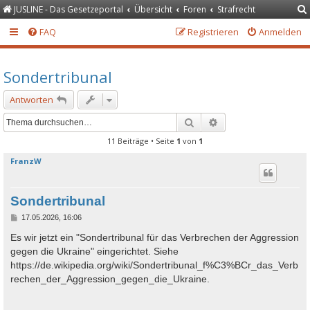
JUSLINE - Das Gesetzeportal
Übersicht
Foren
Strafrecht
FAQ
Registrieren
Anmelden
Sondertribunal
Antworten
Suche
Erweiterte Suche
11 Beiträge • Seite
1
von
1
FranzW
Sondertribunal
B
17.05.2026, 16:06
e
i
Es wir jetzt ein "Sondertribunal für das Verbrechen der Aggression
t
gegen die Ukraine" eingerichtet. Siehe
r
a
https://de.wikipedia.org/wiki/Sondertribunal_f%C3%BCr_das_Verb
g
rechen_der_Aggression_gegen_die_Ukraine.