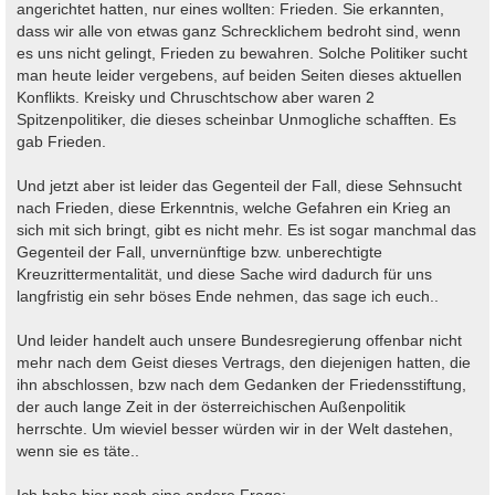
angerichtet hatten, nur eines wollten: Frieden. Sie erkannten,
dass wir alle von etwas ganz Schrecklichem bedroht sind, wenn
es uns nicht gelingt, Frieden zu bewahren. Solche Politiker sucht
man heute leider vergebens, auf beiden Seiten dieses aktuellen
Konflikts. Kreisky und Chruschtschow aber waren 2
Spitzenpolitiker, die dieses scheinbar Unmogliche schafften. Es
gab Frieden.
Und jetzt aber ist leider das Gegenteil der Fall, diese Sehnsucht
nach Frieden, diese Erkenntnis, welche Gefahren ein Krieg an
sich mit sich bringt, gibt es nicht mehr. Es ist sogar manchmal das
Gegenteil der Fall, unvernünftige bzw. unberechtigte
Kreuzrittermentalität, und diese Sache wird dadurch für uns
langfristig ein sehr böses Ende nehmen, das sage ich euch..
Und leider handelt auch unsere Bundesregierung offenbar nicht
mehr nach dem Geist dieses Vertrags, den diejenigen hatten, die
ihn abschlossen, bzw nach dem Gedanken der Friedensstiftung,
der auch lange Zeit in der österreichischen Außenpolitik
herrschte. Um wieviel besser würden wir in der Welt dastehen,
wenn sie es täte..
Ich habe hier noch eine andere Frage: