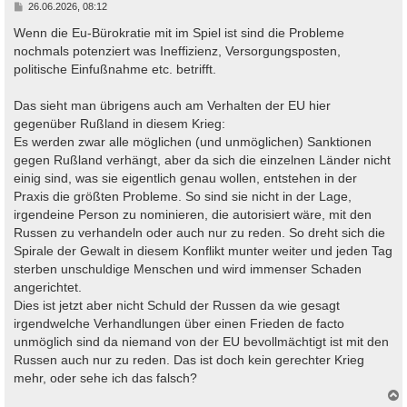
B
26.06.2026, 08:12
e
i
Wenn die Eu-Bürokratie mit im Spiel ist sind die Probleme
t
nochmals potenziert was Ineffizienz, Versorgungsposten,
r
a
politische Einfußnahme etc. betrifft.
g
Das sieht man übrigens auch am Verhalten der EU hier
gegenüber Rußland in diesem Krieg:
Es werden zwar alle möglichen (und unmöglichen) Sanktionen
gegen Rußland verhängt, aber da sich die einzelnen Länder nicht
einig sind, was sie eigentlich genau wollen, entstehen in der
Praxis die größten Probleme. So sind sie nicht in der Lage,
irgendeine Person zu nominieren, die autorisiert wäre, mit den
Russen zu verhandeln oder auch nur zu reden. So dreht sich die
Spirale der Gewalt in diesem Konflikt munter weiter und jeden Tag
sterben unschuldige Menschen und wird immenser Schaden
angerichtet.
Dies ist jetzt aber nicht Schuld der Russen da wie gesagt
irgendwelche Verhandlungen über einen Frieden de facto
unmöglich sind da niemand von der EU bevollmächtigt ist mit den
Russen auch nur zu reden. Das ist doch kein gerechter Krieg
mehr, oder sehe ich das falsch?