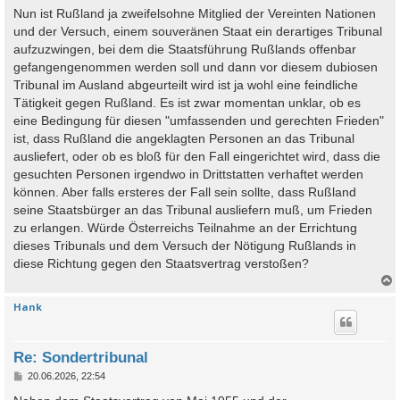
Nun ist Rußland ja zweifelsohne Mitglied der Vereinten Nationen
und der Versuch, einem souveränen Staat ein derartiges Tribunal
aufzuzwingen, bei dem die Staatsführung Rußlands offenbar
gefangengenommen werden soll und dann vor diesem dubiosen
Tribunal im Ausland abgeurteilt wird ist ja wohl eine feindliche
Tätigkeit gegen Rußland. Es ist zwar momentan unklar, ob es
eine Bedingung für diesen "umfassenden und gerechten Frieden"
ist, dass Rußland die angeklagten Personen an das Tribunal
ausliefert, oder ob es bloß für den Fall eingerichtet wird, dass die
gesuchten Personen irgendwo in Drittstatten verhaftet werden
können. Aber falls ersteres der Fall sein sollte, dass Rußland
seine Staatsbürger an das Tribunal ausliefern muß, um Frieden
zu erlangen. Würde Österreichs Teilnahme an der Errichtung
dieses Tribunals und dem Versuch der Nötigung Rußlands in
diese Richtung gegen den Staatsvertrag verstoßen?
Hank
c
Re: Sondertribunal
B
20.06.2026, 22:54
e
i