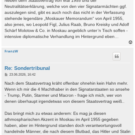
Neben dem Staatsvertrag von Mai 1955 und der
t
Neutralitätserklärung, welche von den vier Signatarmächten ggf.
r
a
auszulegen sind, gibt es auch noch das nicht in der Verfassung
g
stehende legendäre „Moskauer Memorandum“ von April 1955,
also jenes, wo Leopold Figl, Julius Raab, Bruno Kreisky und Adolf
Schärf Molotow & Co. in Moskau angeblich unter’n Tisch soffen -
intensive diplomatische Verhandlung im Hintergrund eben…
FranzW
c
Re: Sondertribunal
B
23.06.2026, 16:42
e
i
Nach dem Staatsvertrag kräht offenbar ohnehin kein Hahn mehr.
t
Wenn ich mir die 4 Machthaber in den Signatarstaaten so ansehe
r
a
- Trump, Putin, Starmer und Macron - frage ich mich, wer von
g
denen überhaupt irgendetwas von diesem Staatsvertrag weiß..
Das bringt mich zu etwas anderem: Es mag ja diesen
athmospharischen Akzent in Moskau im April 1955 gegeben
haben, aber im Hintergrund standen doch verantwortungsvoll
handelnde Männer, die nach diesem Blutbad, das Hitler und Stalin