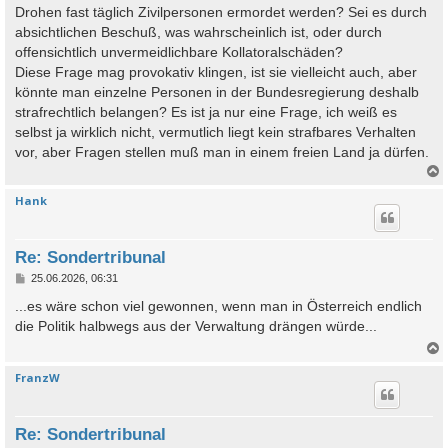
Drohen fast täglich Zivilpersonen ermordet werden? Sei es durch
absichtlichen Beschuß, was wahrscheinlich ist, oder durch
offensichtlich unvermeidlichbare Kollatoralschäden?
Diese Frage mag provokativ klingen, ist sie vielleicht auch, aber
könnte man einzelne Personen in der Bundesregierung deshalb
strafrechtlich belangen? Es ist ja nur eine Frage, ich weiß es
selbst ja wirklich nicht, vermutlich liegt kein strafbares Verhalten
vor, aber Fragen stellen muß man in einem freien Land ja dürfen.
Hank
c
Re: Sondertribunal
B
25.06.2026, 06:31
e
i
...es wäre schon viel gewonnen, wenn man in Österreich endlich
t
die Politik halbwegs aus der Verwaltung drängen würde...
r
a
g
FranzW
c
Re: Sondertribunal