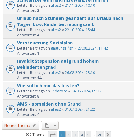
Letzter Beitrag von
alles2
«
21.11.2024, 10:10
Antworten:
3
Urlaub nach Stunden geändert auf Urlaub nach
Tagen bzw. Kinderbetreuungszeit
Letzter Beitrag von
alles2
«
22.10.2024, 15:44
Antworten:
4
Versteuerung Sozialplan
Letzter Beitrag von
gnatunselfish
«
27.08.2024, 11:42
Antworten:
1
Invalditätspension aufgrund hohem
Behindertengrad
Letzter Beitrag von
alles2
«
26.08.2024, 23:10
Antworten:
14
Wie soll ich mir das leisten?
Letzter Beitrag von
lindarose
«
04.08.2024, 09:32
Antworten:
8
AMS - abmelden ohne Grund
Letzter Beitrag von
alles2
«
31.07.2024, 21:22
Antworten:
4
Neues Thema
Seite
1
von
20
992 Themen
1
2
3
4
5
20
Nächste
…