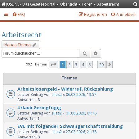
JUSLINE - Das Gesetzeportal
Übersicht
Foren
Arbeitsrecht
FAQ
Registrieren
Anmelden
Arbeitsrecht
Neues Thema
Suche
Erweiterte Suche
Seite
1
von
20
992 Themen
1
2
3
4
5
20
Nächste
…
Themen
Arbeitslosengeld - Widerruf, Rückzahlung
Letzter Beitrag von
alles2
«
06.08.2026, 13:57
Antworten:
3
Urlaub Geringfügig
Letzter Beitrag von
alles2
«
01.08.2026, 01:16
Antworten:
1
EVL mit folgender Schwangerschaftsmeldung
Letzter Beitrag von
alles2
«
27.02.2026, 21:38
Antworten:
3