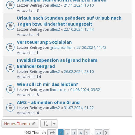
Letzter Beitrag von
alles2
«
21.11.2024, 10:10
Antworten:
3
Urlaub nach Stunden geändert auf Urlaub nach
Tagen bzw. Kinderbetreuungszeit
Letzter Beitrag von
alles2
«
22.10.2024, 15:44
Antworten:
4
Versteuerung Sozialplan
Letzter Beitrag von
gnatunselfish
«
27.08.2024, 11:42
Antworten:
1
Invalditätspension aufgrund hohem
Behindertengrad
Letzter Beitrag von
alles2
«
26.08.2024, 23:10
Antworten:
14
Wie soll ich mir das leisten?
Letzter Beitrag von
lindarose
«
04.08.2024, 09:32
Antworten:
8
AMS - abmelden ohne Grund
Letzter Beitrag von
alles2
«
31.07.2024, 21:22
Antworten:
4
Neues Thema
Seite
1
von
20
992 Themen
1
2
3
4
5
20
Nächste
…