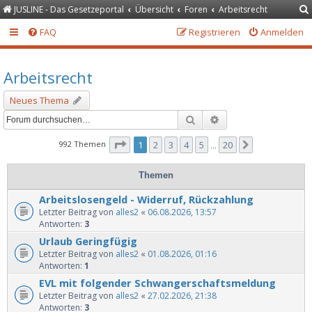
JUSLINE - Das Gesetzeportal
Übersicht
Foren
Arbeitsrecht
FAQ
Registrieren
Anmelden
Arbeitsrecht
Neues Thema
Suche
Erweiterte Suche
Seite
1
von
20
992 Themen
1
2
3
4
5
20
Nächste
…
Themen
Arbeitslosengeld - Widerruf, Rückzahlung
Letzter Beitrag von
alles2
«
06.08.2026, 13:57
Antworten:
3
Urlaub Geringfügig
Letzter Beitrag von
alles2
«
01.08.2026, 01:16
Antworten:
1
EVL mit folgender Schwangerschaftsmeldung
Letzter Beitrag von
alles2
«
27.02.2026, 21:38
Antworten:
3