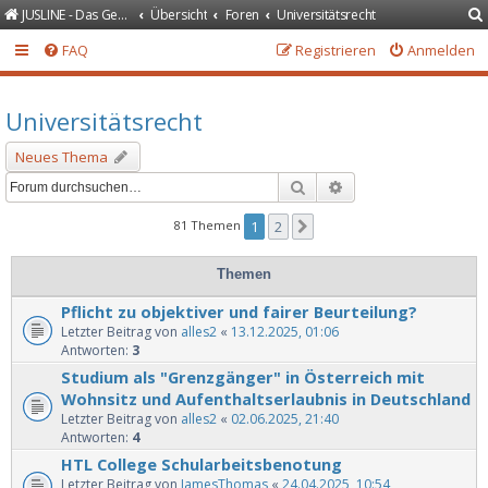
JUSLINE - Das Gesetzeportal
Übersicht
Foren
Universitätsrecht
FAQ
Registrieren
Anmelden
Universitätsrecht
Neues Thema
Suche
Erweiterte Suche
81 Themen
1
2
Nächste
Themen
Pflicht zu objektiver und fairer Beurteilung?
Letzter Beitrag von
alles2
«
13.12.2025, 01:06
Antworten:
3
Studium als "Grenzgänger" in Österreich mit
Wohnsitz und Aufenthaltserlaubnis in Deutschland
Letzter Beitrag von
alles2
«
02.06.2025, 21:40
Antworten:
4
HTL College Schularbeitsbenotung
Letzter Beitrag von
JamesThomas
«
24.04.2025, 10:54