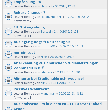
Empfehlung RA
Letzter Beitrag von
Fleur
«
27.04.2016, 12:38
Rekurs Chancen ?
Letzter Beitrag von
schanzenpeter
«
21.02.2016, 20:12
Antworten:
2
FH Notengebung
Letzter Beitrag von
Berteel
«
24.10.2015, 21:53
Antworten:
1
Auslegung Begriff Reifezeugnis
Letzter Beitrag von
bobone91
«
05.09.2015, 11:58
nur ein test
Letzter Beitrag von
Nixe
«
26.08.2014, 08:23
Anerkennung ausländischer Studienleistungen
Zahnmedizin D/Ö
Letzter Beitrag von
Iatros49
«
12.12.2013, 15:20
Alimente bei Studienabbruch-/wechsel
Letzter Beitrag von
elf12
«
15.11.2013, 21:37
Passives Wahlrecht
Letzter Beitrag von
Manannan
«
20.02.2013, 18:12
Antworten:
3
Auslandsstudium in einem NICHT EU Staat: Akad.
Grade