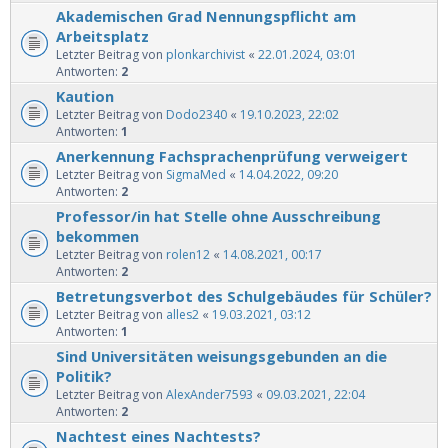
Akademischen Grad Nennungspflicht am
Arbeitsplatz
Letzter Beitrag von
plonkarchivist
«
22.01.2024, 03:01
Antworten:
2
Kaution
Letzter Beitrag von
Dodo2340
«
19.10.2023, 22:02
Antworten:
1
Anerkennung Fachsprachenprüfung verweigert
Letzter Beitrag von
SigmaMed
«
14.04.2022, 09:20
Antworten:
2
Professor/in hat Stelle ohne Ausschreibung
bekommen
Letzter Beitrag von
rolen12
«
14.08.2021, 00:17
Antworten:
2
Betretungsverbot des Schulgebäudes für Schüler?
Letzter Beitrag von
alles2
«
19.03.2021, 03:12
Antworten:
1
Sind Universitäten weisungsgebunden an die
Politik?
Letzter Beitrag von
AlexAnder7593
«
09.03.2021, 22:04
Antworten:
2
Nachtest eines Nachtests?