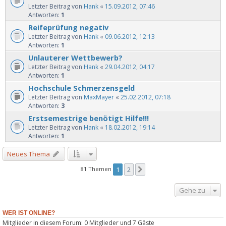
Letzter Beitrag von
Hank
«
15.09.2012, 07:46
Antworten:
1
Reifeprüfung negativ
Letzter Beitrag von
Hank
«
09.06.2012, 12:13
Antworten:
1
Unlauterer Wettbewerb?
Letzter Beitrag von
Hank
«
29.04.2012, 04:17
Antworten:
1
Hochschule Schmerzensgeld
Letzter Beitrag von
MaxMayer
«
25.02.2012, 07:18
Antworten:
3
Erstsemestrige benötigt Hilfe!!!
Letzter Beitrag von
Hank
«
18.02.2012, 19:14
Antworten:
1
Neues Thema
81 Themen
1
2
Nächste
Gehe zu
WER IST ONLINE?
Mitglieder in diesem Forum: 0 Mitglieder und 7 Gäste