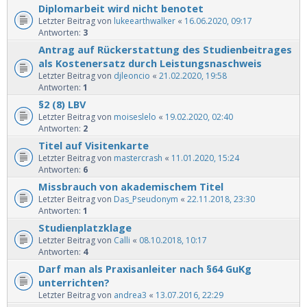
Diplomarbeit wird nicht benotet
Letzter Beitrag von
lukeearthwalker
«
16.06.2020, 09:17
Antworten:
3
Antrag auf Rückerstattung des Studienbeitrages
als Kostenersatz durch Leistungsnaschweis
Letzter Beitrag von
djleoncio
«
21.02.2020, 19:58
Antworten:
1
§2 (8) LBV
Letzter Beitrag von
moiseslelo
«
19.02.2020, 02:40
Antworten:
2
Titel auf Visitenkarte
Letzter Beitrag von
mastercrash
«
11.01.2020, 15:24
Antworten:
6
Missbrauch von akademischem Titel
Letzter Beitrag von
Das_Pseudonym
«
22.11.2018, 23:30
Antworten:
1
Studienplatzklage
Letzter Beitrag von
Calli
«
08.10.2018, 10:17
Antworten:
4
Darf man als Praxisanleiter nach §64 GuKg
unterrichten?
Letzter Beitrag von
andrea3
«
13.07.2016, 22:29