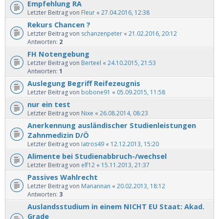
Empfehlung RA
Letzter Beitrag von
Fleur
«
27.04.2016, 12:38
Rekurs Chancen ?
Letzter Beitrag von
schanzenpeter
«
21.02.2016, 20:12
Antworten:
2
FH Notengebung
Letzter Beitrag von
Berteel
«
24.10.2015, 21:53
Antworten:
1
Auslegung Begriff Reifezeugnis
Letzter Beitrag von
bobone91
«
05.09.2015, 11:58
nur ein test
Letzter Beitrag von
Nixe
«
26.08.2014, 08:23
Anerkennung ausländischer Studienleistungen
Zahnmedizin D/Ö
Letzter Beitrag von
Iatros49
«
12.12.2013, 15:20
Alimente bei Studienabbruch-/wechsel
Letzter Beitrag von
elf12
«
15.11.2013, 21:37
Passives Wahlrecht
Letzter Beitrag von
Manannan
«
20.02.2013, 18:12
Antworten:
3
Auslandsstudium in einem NICHT EU Staat: Akad.
Grade