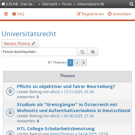
JUSLINE - Das Gesetzeportal
Übersicht
Foren
Universitätsrecht
FAQ
Registrieren
Anmelden
Universitätsrecht
Neues Thema
Suche
Erweiterte Suche
81 Themen
1
2
Nächste
Themen
Pflicht zu objektiver und fairer Beurteilung?
Letzter Beitrag von
alles2
«
13.12.2025, 01:06
Antworten:
3
Studium als "Grenzgänger" in Österreich mit
Wohnsitz und Aufenthaltserlaubnis in Deutschland
Letzter Beitrag von
alles2
«
02.06.2025, 21:40
Antworten:
4
HTL College Schularbeitsbenotung
Letzter Beitrag von
JamesThomas
«
24.04.2025, 10:54