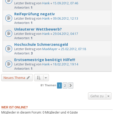
Letzter Beitrag von
Hank
«
15.09.2012, 07:46
Antworten:
1
Reifeprüfung negativ
Letzter Beitrag von
Hank
«
09.06.2012, 12:13
Antworten:
1
Unlauterer Wettbewerb?
Letzter Beitrag von
Hank
«
29.04.2012, 04:17
Antworten:
1
Hochschule Schmerzensgeld
Letzter Beitrag von
MaxMayer
«
25.02.2012, 07:18
Antworten:
3
Erstsemestrige benötigt Hilfe!!!
Letzter Beitrag von
Hank
«
18.02.2012, 19:14
Antworten:
1
Neues Thema
81 Themen
1
2
Nächste
Gehe zu
WER IST ONLINE?
Mitglieder in diesem Forum: 0 Mitglieder und 4 Gäste