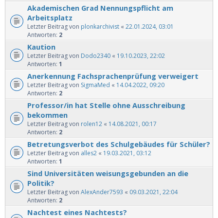
Akademischen Grad Nennungspflicht am
Arbeitsplatz
Letzter Beitrag von
plonkarchivist
«
22.01.2024, 03:01
Antworten:
2
Kaution
Letzter Beitrag von
Dodo2340
«
19.10.2023, 22:02
Antworten:
1
Anerkennung Fachsprachenprüfung verweigert
Letzter Beitrag von
SigmaMed
«
14.04.2022, 09:20
Antworten:
2
Professor/in hat Stelle ohne Ausschreibung
bekommen
Letzter Beitrag von
rolen12
«
14.08.2021, 00:17
Antworten:
2
Betretungsverbot des Schulgebäudes für Schüler?
Letzter Beitrag von
alles2
«
19.03.2021, 03:12
Antworten:
1
Sind Universitäten weisungsgebunden an die
Politik?
Letzter Beitrag von
AlexAnder7593
«
09.03.2021, 22:04
Antworten:
2
Nachtest eines Nachtests?