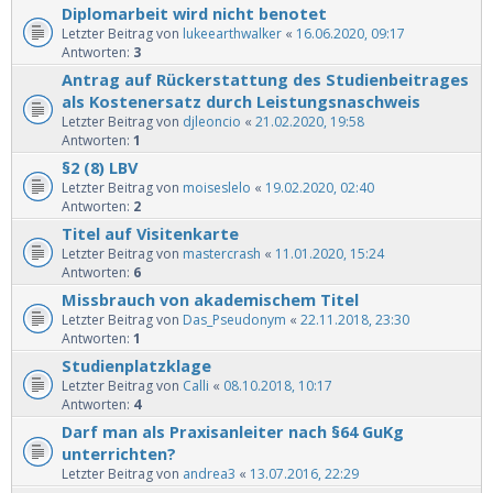
Diplomarbeit wird nicht benotet
Letzter Beitrag von
lukeearthwalker
«
16.06.2020, 09:17
Antworten:
3
Antrag auf Rückerstattung des Studienbeitrages
als Kostenersatz durch Leistungsnaschweis
Letzter Beitrag von
djleoncio
«
21.02.2020, 19:58
Antworten:
1
§2 (8) LBV
Letzter Beitrag von
moiseslelo
«
19.02.2020, 02:40
Antworten:
2
Titel auf Visitenkarte
Letzter Beitrag von
mastercrash
«
11.01.2020, 15:24
Antworten:
6
Missbrauch von akademischem Titel
Letzter Beitrag von
Das_Pseudonym
«
22.11.2018, 23:30
Antworten:
1
Studienplatzklage
Letzter Beitrag von
Calli
«
08.10.2018, 10:17
Antworten:
4
Darf man als Praxisanleiter nach §64 GuKg
unterrichten?
Letzter Beitrag von
andrea3
«
13.07.2016, 22:29