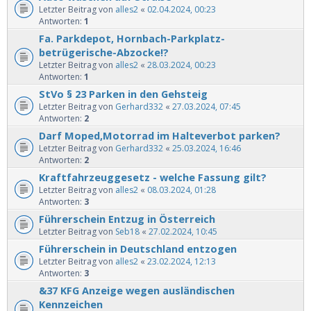
Letzter Beitrag von
alles2
«
02.04.2024, 00:23
Antworten:
1
Fa. Parkdepot, Hornbach-Parkplatz-
betrügerische-Abzocke!?
Letzter Beitrag von
alles2
«
28.03.2024, 00:23
Antworten:
1
StVo § 23 Parken in den Gehsteig
Letzter Beitrag von
Gerhard332
«
27.03.2024, 07:45
Antworten:
2
Darf Moped,Motorrad im Halteverbot parken?
Letzter Beitrag von
Gerhard332
«
25.03.2024, 16:46
Antworten:
2
Kraftfahrzeuggesetz - welche Fassung gilt?
Letzter Beitrag von
alles2
«
08.03.2024, 01:28
Antworten:
3
Führerschein Entzug in Österreich
Letzter Beitrag von
Seb18
«
27.02.2024, 10:45
Führerschein in Deutschland entzogen
Letzter Beitrag von
alles2
«
23.02.2024, 12:13
Antworten:
3
&37 KFG Anzeige wegen ausländischen
Kennzeichen