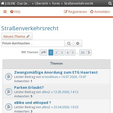
JUSLINE - Das Gesetzeportal
Übersicht
Foren
Straßenverkehrsrecht
FAQ
Registrieren
Anmelden
Straßenverkehrsrecht
Neues Thema
Suche
Erweiterte Suche
Seite
1
von
20
999 Themen
1
2
3
4
5
20
Nächste
…
Themen
Zwangsmäßige Anordung zum ETG Haartest
Letzter Beitrag von
ersoutheas
«
16.07.2026, 10:47
Antworten:
1
Parken Erlaubt?
Letzter Beitrag von
alles2
«
12.05.2026, 14:12
Antworten:
5
eBike und eMoped ?
Letzter Beitrag von
alles2
«
23.04.2026, 19:23
Antworten:
3