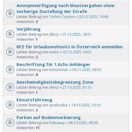
Anonymverfügung nach Mautvergehen ohne
vorherige Zustellung der Strafe
Letzter Beitrag von
Tschuri Cazzino
«
23.12.2025, 14:49
Antworten:
2
Verjährung
Letzter Beitrag von
alles2
«
07.12.2025, 18:51
Antworten:
1
KFZ für Urlaubswohnsitz in Österreich anmelden
Letzter Beitrag von
niukre
«
03.12.2025, 04:31
Antworten:
2
Beschriftung für 1.Achs Anhänger
Letzter Beitrag von
hotsummer
«
04.11.2025, 09:53
Antworten:
8
Geschwindigkeitsbegrenzung Zone
Letzter Beitrag von
alles2
«
27.10.2025, 01:15
Antworten:
1
Einsatzfahrzeug
Letzter Beitrag von
spotlessba
«
14.10.2025, 10:16
Antworten:
2
Parken auf Bodenmarkierung
Letzter Beitrag von
hideaway
«
08.10.2025, 09:06
Antworten:
11