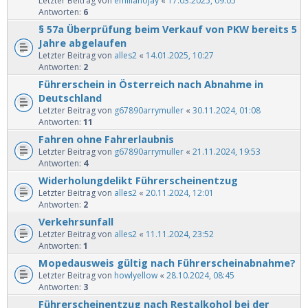
Letzter Beitrag von
emilianojay
«
17.03.2025, 09:05
Antworten:
6
§ 57a Überprüfung beim Verkauf von PKW bereits 5
Jahre abgelaufen
Letzter Beitrag von
alles2
«
14.01.2025, 10:27
Antworten:
2
Führerschein in Österreich nach Abnahme in
Deutschland
Letzter Beitrag von
g67890arrymuller
«
30.11.2024, 01:08
Antworten:
11
Fahren ohne Fahrerlaubnis
Letzter Beitrag von
g67890arrymuller
«
21.11.2024, 19:53
Antworten:
4
Widerholungdelikt Führerscheinentzug
Letzter Beitrag von
alles2
«
20.11.2024, 12:01
Antworten:
2
Verkehrsunfall
Letzter Beitrag von
alles2
«
11.11.2024, 23:52
Antworten:
1
Mopedausweis gültig nach Führerscheinabnahme?
Letzter Beitrag von
howlyellow
«
28.10.2024, 08:45
Antworten:
3
Führerscheinentzug nach Restalkohol bei der