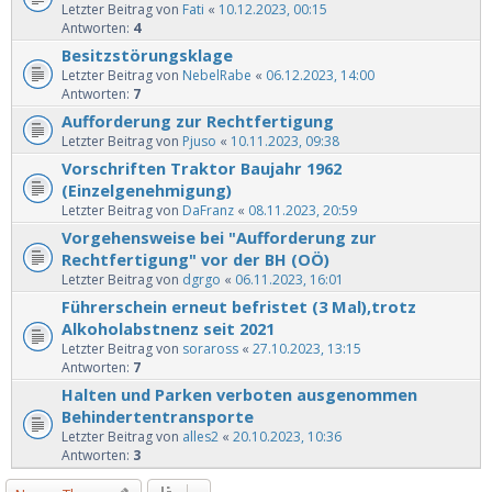
Letzter Beitrag von
Fati
«
10.12.2023, 00:15
Antworten:
4
Besitzstörungsklage
Letzter Beitrag von
NebelRabe
«
06.12.2023, 14:00
Antworten:
7
Aufforderung zur Rechtfertigung
Letzter Beitrag von
Pjuso
«
10.11.2023, 09:38
Vorschriften Traktor Baujahr 1962
(Einzelgenehmigung)
Letzter Beitrag von
DaFranz
«
08.11.2023, 20:59
Vorgehensweise bei "Aufforderung zur
Rechtfertigung" vor der BH (OÖ)
Letzter Beitrag von
dgrgo
«
06.11.2023, 16:01
Führerschein erneut befristet (3 Mal),trotz
Alkoholabstnenz seit 2021
Letzter Beitrag von
soraross
«
27.10.2023, 13:15
Antworten:
7
Halten und Parken verboten ausgenommen
Behindertentransporte
Letzter Beitrag von
alles2
«
20.10.2023, 10:36
Antworten:
3