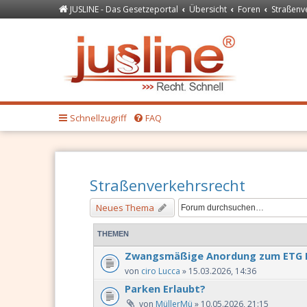
JUSLINE - Das Gesetzeportal
Übersicht
Foren
Straßenv
Forum
JUSLINE Recht
Schnellzugriff
FAQ
Straßenverkehrsrecht
Neues Thema
THEMEN
Zwangsmäßige Anordung zum ETG 
von
ciro Lucca
» 15.03.2026, 14:36
Parken Erlaubt?
von
MüllerMü
» 10.05.2026, 21:15