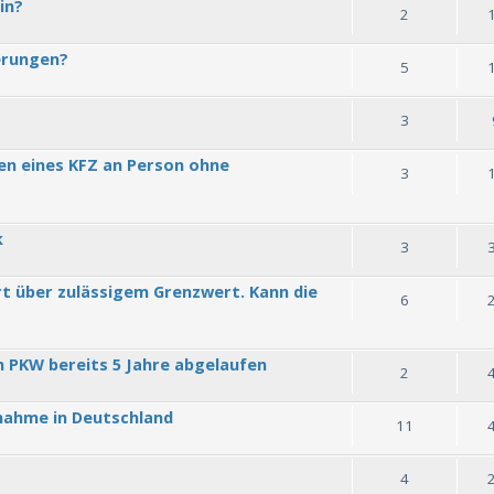
in?
2
ferungen?
5
3
n eines KFZ an Person ohne
3
k
3
rt über zulässigem Grenzwert. Kann die
6
 PKW bereits 5 Jahre abgelaufen
2
bnahme in Deutschland
11
4