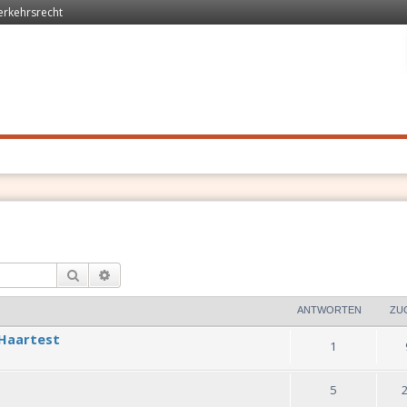
erkehrsrecht
 Recht
. Schnell
Suche
Erweiterte Suche
ANTWORTEN
ZU
Haartest
1
5