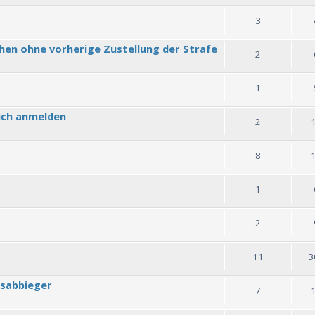
3
n ohne vorherige Zustellung der Strafe
2
1
eich anmelden
2
8
1
2
11
3
tsabbieger
7