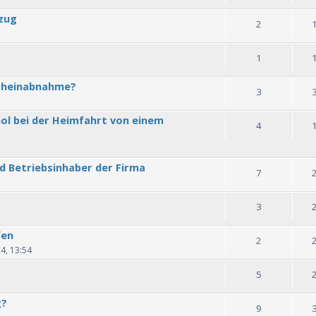
zug
2
1
cheinabnahme?
3
ol bei der Heimfahrt von einem
4
d Betriebsinhaber der Firma
7
3
fen
2
4, 13:54
5
g?
9