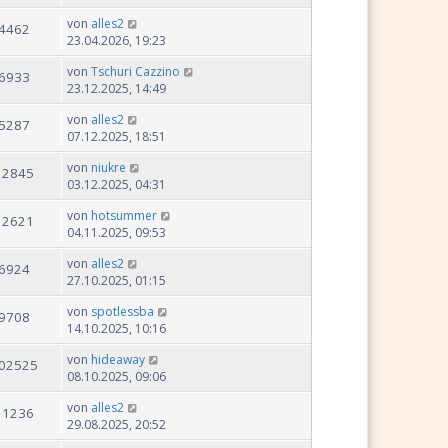
von
alles2
4462
23.04.2026, 19:23
von
Tschuri Cazzino
6933
23.12.2025, 14:49
von
alles2
5287
07.12.2025, 18:51
von
niukre
12845
03.12.2025, 04:31
von
hotsummer
12621
04.11.2025, 09:53
von
alles2
6924
27.10.2025, 01:15
von
spotlessba
9708
14.10.2025, 10:16
von
hideaway
02525
08.10.2025, 09:06
von
alles2
11236
29.08.2025, 20:52