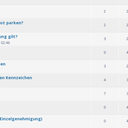
2
ot parken?
2
ng gilt?
3
 02:46
0
gen
3
en Kennzeichen
4
7
0
(Einzelgenehmigung)
0