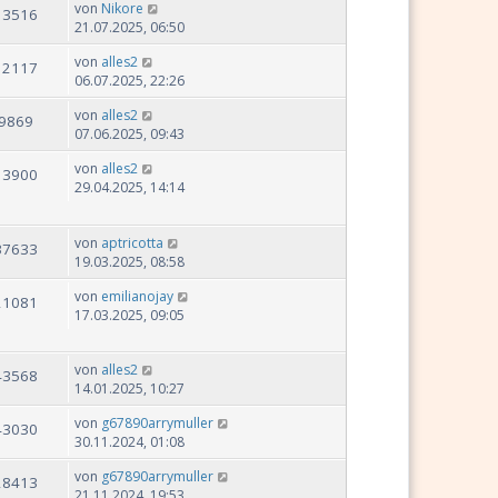
von
Nikore
13516
21.07.2025, 06:50
von
alles2
12117
06.07.2025, 22:26
von
alles2
9869
07.06.2025, 09:43
von
alles2
13900
29.04.2025, 14:14
von
aptricotta
37633
19.03.2025, 08:58
von
emilianojay
21081
17.03.2025, 09:05
von
alles2
43568
14.01.2025, 10:27
von
g67890arrymuller
43030
30.11.2024, 01:08
von
g67890arrymuller
28413
21.11.2024, 19:53