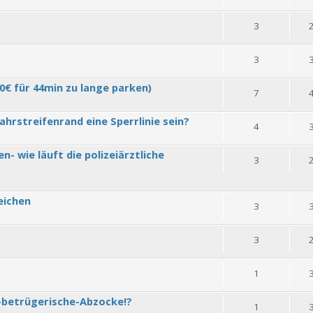
3
3
0€ für 44min zu lange parken)
7
ahrstreifenrand eine Sperrlinie sein?
4
 wie läuft die polizeiärztliche
3
eichen
3
3
1
-betrügerische-Abzocke!?
1