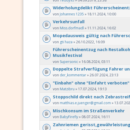
von
Teddy95
» 04.09.2019, 23:38
Widerholungdelikt Führerscheinent
von
Johannes 1235
» 18.11.2024, 10:00
Verkehrsunfall
von
Miss.dorfmadl
» 11.11.2024, 16:02
Mopedausweis gültig nach Führers
von
gti haza
» 26.10.2022, 16:09
Führerscheinentzug nach Restalkoh
Musikfestival
von
Supersonic
» 16.08.2024, 03:11
Doppelte Strafverfügung Fahrer un
von
der_kommentar
» 26.07.2024, 23:13
"Einbahn" ohne "Einfahrt verboten"
von
Matzibru
» 17.07.2024, 19:13
Stoppschild direkt nach Zebrastrei
von
matthias.e.juenger@gmail.com
» 13.07.202
Mischkonsum im Straßenverkehr
von
BabyFirefly
» 08.07.2024, 16:11
Zahnriemen gerisst,gewährleistun