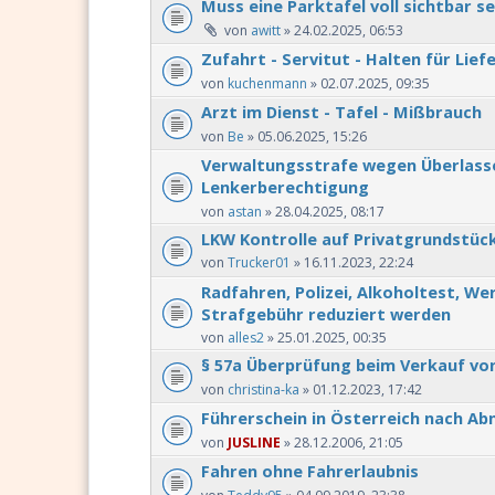
Muss eine Parktafel voll sichtbar se
von
awitt
» 24.02.2025, 06:53
Zufahrt - Servitut - Halten für Lie
von
kuchenmann
» 02.07.2025, 09:35
Arzt im Dienst - Tafel - Mißbrauch
von
Be
» 05.06.2025, 15:26
Verwaltungsstrafe wegen Überlasse
Lenkerberechtigung
von
astan
» 28.04.2025, 08:17
LKW Kontrolle auf Privatgrundstüc
von
Trucker01
» 16.11.2023, 22:24
Radfahren, Polizei, Alkoholtest, We
Strafgebühr reduziert werden
von
alles2
» 25.01.2025, 00:35
§ 57a Überprüfung beim Verkauf von
von
christina-ka
» 01.12.2023, 17:42
Führerschein in Österreich nach A
von
JUSLINE
» 28.12.2006, 21:05
Fahren ohne Fahrerlaubnis