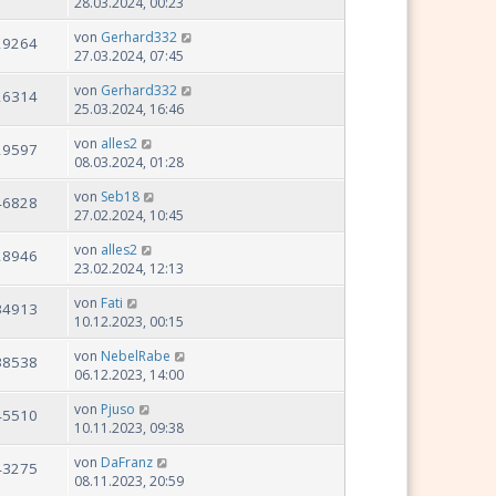
28.03.2024, 00:23
von
Gerhard332
29264
27.03.2024, 07:45
von
Gerhard332
26314
25.03.2024, 16:46
von
alles2
29597
08.03.2024, 01:28
von
Seb18
46828
27.02.2024, 10:45
von
alles2
28946
23.02.2024, 12:13
von
Fati
34913
10.12.2023, 00:15
von
NebelRabe
38538
06.12.2023, 14:00
von
Pjuso
45510
10.11.2023, 09:38
von
DaFranz
43275
08.11.2023, 20:59