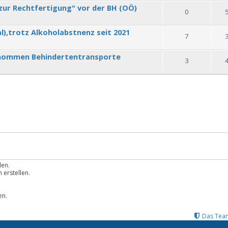
zur Rechtfertigung" vor der BH (OÖ)
0
l),trotz Alkoholabstnenz seit 2021
7
enommen Behindertentransporte
3
len.
erstellen.
.
en.
Das Tea