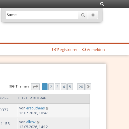
S
u
Suche
Erweiterte Suche
c
h
e
Registrieren
Anmelden
Seite
1
von
20
999 Themen
1
2
3
4
5
20
Nächste
…
GRIFFE
LETZTER BEITRAG
von
ersoutheas
9377
16.07.2026, 10:47
von
alles2
21158
12.05.2026, 14:12