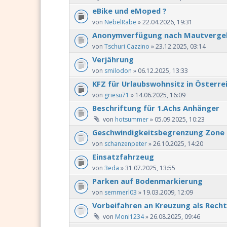
eBike und eMoped ?
von
NebelRabe
» 22.04.2026, 19:31
Anonymverfügung nach Mautvergehe
von
Tschuri Cazzino
» 23.12.2025, 03:14
Verjährung
von
smilodon
» 06.12.2025, 13:33
KFZ für Urlaubswohnsitz in Österr
von
griesu71
» 14.06.2025, 16:09
Beschriftung für 1.Achs Anhänger
von
hotsummer
» 05.09.2025, 10:23
Geschwindigkeitsbegrenzung Zone
von
schanzenpeter
» 26.10.2025, 14:20
Einsatzfahrzeug
von
3eda
» 31.07.2025, 13:55
Parken auf Bodenmarkierung
von
semmerl03
» 19.03.2009, 12:09
Vorbeifahren an Kreuzung als Rech
von
Moni1234
» 26.08.2025, 09:46