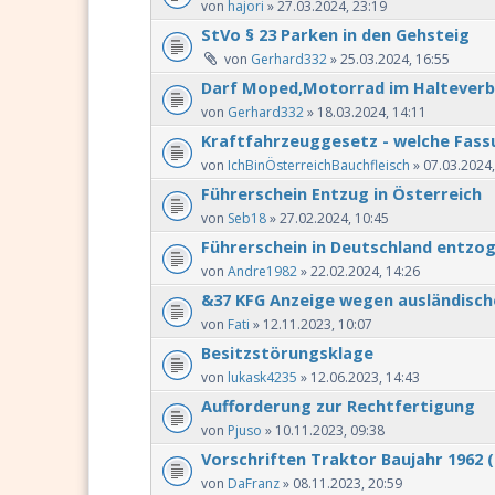
von
hajori
» 27.03.2024, 23:19
StVo § 23 Parken in den Gehsteig
von
Gerhard332
» 25.03.2024, 16:55
Darf Moped,Motorrad im Halteverb
von
Gerhard332
» 18.03.2024, 14:11
Kraftfahrzeuggesetz - welche Fassu
von
IchBinÖsterreichBauchfleisch
» 07.03.2024,
Führerschein Entzug in Österreich
von
Seb18
» 27.02.2024, 10:45
Führerschein in Deutschland entzo
von
Andre1982
» 22.02.2024, 14:26
&37 KFG Anzeige wegen ausländisch
von
Fati
» 12.11.2023, 10:07
Besitzstörungsklage
von
lukask4235
» 12.06.2023, 14:43
Aufforderung zur Rechtfertigung
von
Pjuso
» 10.11.2023, 09:38
Vorschriften Traktor Baujahr 1962 
von
DaFranz
» 08.11.2023, 20:59