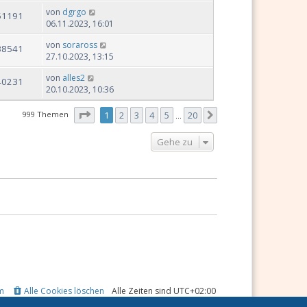
von
dgrgo
51191
06.11.2023, 16:01
von
soraross
38541
27.10.2023, 13:15
von
alles2
40231
20.10.2023, 10:36
Seite
1
von
20
999 Themen
1
2
3
4
5
20
Nächste
…
Gehe zu
m
Alle Cookies löschen
Alle Zeiten sind
UTC+02:00