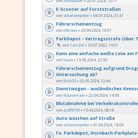
von
Autokaufer
» 03.07.2024, 12:11
E-Scooter auf Forststraßen
von
schanzenpeter
» 04.07.2024, 21:31
Führerscheinentzug
von
mbraun
» 20.04.2024, 16:57
ParkDepot - Vertragsstrafe (über 7
von
CaroZel
» 20.07.2022, 19:31
Kann eine einfache weiße Linie am F
von
hauni
» 13.05.2024, 22:30
Führerscheinentzug aufgrund Drogen-
Untersuchung ab?
von
Erich33
» 03.05.2024, 12:44
Dienstwagen - ausländisches Kennz
von
Klaunterrain
» 22.04.2024, 14:09
Blutabnahme bei Verkehrskontrolle
von
asdf8799
» 10.04.2024, 08:18
Auto waschen auf Straße
von
schanzenpeter
» 01.04.2024, 19:00
Fa. Parkdepot, Hornbach-Parkplatz