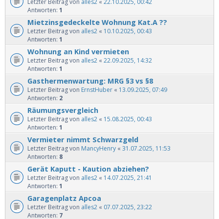
Letzter Beitrag von
alles2
«
22.10.2025, 00:42
Antworten:
1
Mietzinsgedeckelte Wohnung Kat.A ??
Letzter Beitrag von
alles2
«
10.10.2025, 00:43
Antworten:
1
Wohnung an Kind vermieten
Letzter Beitrag von
alles2
«
22.09.2025, 14:32
Antworten:
1
Gasthermenwartung: MRG §3 vs §8
Letzter Beitrag von
ErnstHuber
«
13.09.2025, 07:49
Antworten:
2
Räumungsvergleich
Letzter Beitrag von
alles2
«
15.08.2025, 00:43
Antworten:
1
Vermieter nimmt Schwarzgeld
Letzter Beitrag von
MancyHenry
«
31.07.2025, 11:53
Antworten:
8
Gerät Kaputt - Kaution abziehen?
Letzter Beitrag von
alles2
«
14.07.2025, 21:41
Antworten:
1
Garagenplatz Apcoa
Letzter Beitrag von
alles2
«
07.07.2025, 23:22
Antworten:
7