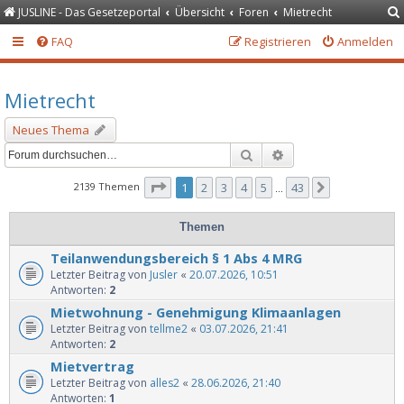
JUSLINE - Das Gesetzeportal
Übersicht
Foren
Mietrecht
FAQ
Registrieren
Anmelden
Mietrecht
Neues Thema
Suche
Erweiterte Suche
Seite
1
von
43
2139 Themen
1
2
3
4
5
43
Nächste
…
Themen
Teilanwendungsbereich § 1 Abs 4 MRG
Letzter Beitrag von
Jusler
«
20.07.2026, 10:51
Antworten:
2
Mietwohnung - Genehmigung Klimaanlagen
Letzter Beitrag von
tellme2
«
03.07.2026, 21:41
Antworten:
2
Mietvertrag
Letzter Beitrag von
alles2
«
28.06.2026, 21:40
Antworten:
1