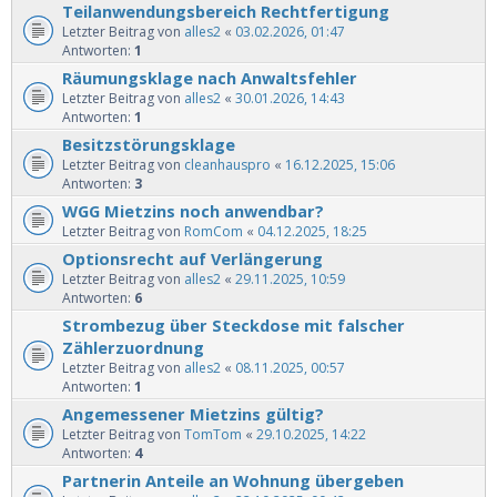
Teilanwendungsbereich Rechtfertigung
Letzter Beitrag von
alles2
«
03.02.2026, 01:47
Antworten:
1
Räumungsklage nach Anwaltsfehler
Letzter Beitrag von
alles2
«
30.01.2026, 14:43
Antworten:
1
Besitzstörungsklage
Letzter Beitrag von
cleanhauspro
«
16.12.2025, 15:06
Antworten:
3
WGG Mietzins noch anwendbar?
Letzter Beitrag von
RomCom
«
04.12.2025, 18:25
Optionsrecht auf Verlängerung
Letzter Beitrag von
alles2
«
29.11.2025, 10:59
Antworten:
6
Strombezug über Steckdose mit falscher
Zählerzuordnung
Letzter Beitrag von
alles2
«
08.11.2025, 00:57
Antworten:
1
Angemessener Mietzins gültig?
Letzter Beitrag von
TomTom
«
29.10.2025, 14:22
Antworten:
4
Partnerin Anteile an Wohnung übergeben