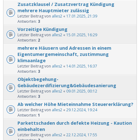
Zusatzklausel / Zusatzvertrag Kündigung
mehrere Hauptmieter zulässig
Letzter Beitrag von
alles2
«
17.01.2025, 21:39
Antworten:
3
Vorzeitige Kündigung
Letzter Beitrag von
alles2
«
15.01.2025, 16:29
Antworten:
2
mehrere Häusern und Adressen in einem
Eigentumergemeinschaft, zustimmung
klimaanlage
Letzter Beitrag von
alles2
«
14.01.2025, 16:37
Antworten:
3
Objektbegehung-
Gebäudezerdifizierung&Gebäudesanierung
Letzter Beitrag von
alles2
«
09.01.2025, 00:12
Antworten:
3
Ab welcher Höhe Mieteinnahme Steuererklärung?
Letzter Beitrag von
alles2
«
29.12.2024, 19:24
Antworten:
1
Parkettschaden durch defekte Heizung - Kaution
einbehalten
Letzter Beitrag von
alles2
«
22.12.2024, 17:55