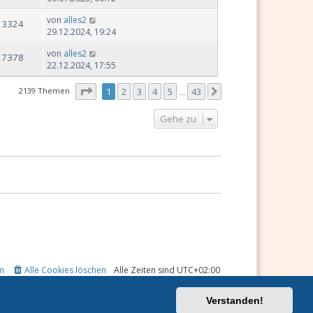
von
alles2
13324
29.12.2024, 19:24
von
alles2
17378
22.12.2024, 17:55
Seite
1
von
43
2139 Themen
1
2
3
4
5
43
Nächste
…
Gehe zu
m
Alle Cookies löschen
Alle Zeiten sind
UTC+02:00
Verstanden!