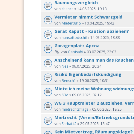
Räumungsvergleich
von
chance
» 14.08.2025, 19:13
Vermieter nimmt Schwarzgeld
von
Mieter0815
» 10.04.2025, 19:42
Gerät Kaputt - Kaution abziehen?
von
hansottodschil
» 14.07.2025, 13:33
Garagenplatz Apcoa
von
Gabisabi
» 03.07.2025, 22:03
Anscheinend kann man das Rauchen 
von
Nes
» 06.07.2025, 20:34
Risiko Eigenbedarfskündigung
von
Bensch1
» 19.06.2025, 10:31
Miete ich meine Wohnung widmung
von
SEM
» 09.06.2025, 07:12
WG 3 Hauptmieter 2 ausziehen, Ver
von
mietrechtsfrage
» 05.06.2025, 18:25
Mietrecht (Verein/Betriebsgrundst
von
Serhat42
» 29.05.2025, 13:47
Kein Mietvertrag, Räumungsklage?