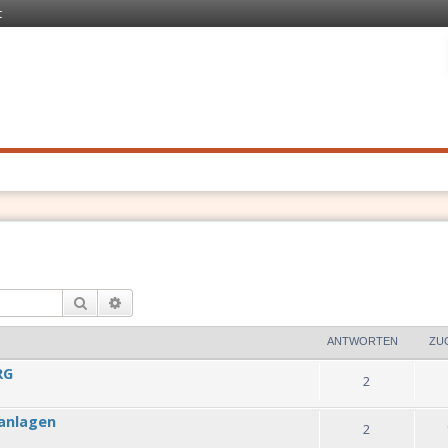
t
 Recht
. Schnell
Suche
Erweiterte Suche
ANTWORTEN
ZU
RG
2
anlagen
2