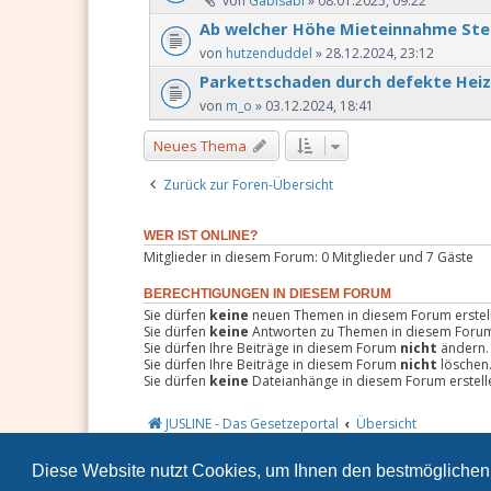
von
Gabisabi
» 08.01.2025, 09:22
Ab welcher Höhe Mieteinnahme Ste
von
hutzenduddel
» 28.12.2024, 23:12
Parkettschaden durch defekte Heiz
von
m_o
» 03.12.2024, 18:41
Neues Thema
Zurück zur Foren-Übersicht
WER IST ONLINE?
Mitglieder in diesem Forum: 0 Mitglieder und 7 Gäste
BERECHTIGUNGEN IN DIESEM FORUM
Sie dürfen
keine
neuen Themen in diesem Forum erstel
Sie dürfen
keine
Antworten zu Themen in diesem Forum 
Sie dürfen Ihre Beiträge in diesem Forum
nicht
ändern.
Sie dürfen Ihre Beiträge in diesem Forum
nicht
löschen
Sie dürfen
keine
Dateianhänge in diesem Forum erstell
JUSLINE - Das Gesetzeportal
Übersicht
Diese Website nutzt Cookies, um Ihnen den bestmöglichen 