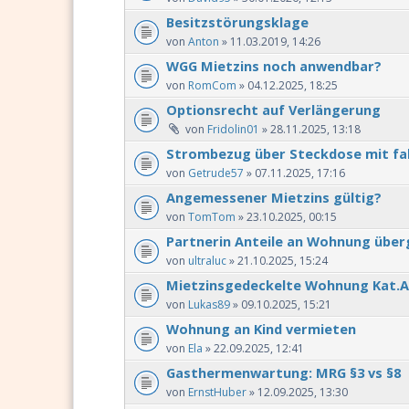
Besitzstörungsklage
von
Anton
» 11.03.2019, 14:26
WGG Mietzins noch anwendbar?
von
RomCom
» 04.12.2025, 18:25
Optionsrecht auf Verlängerung
von
Fridolin01
» 28.11.2025, 13:18
Strombezug über Steckdose mit fa
von
Getrude57
» 07.11.2025, 17:16
Angemessener Mietzins gültig?
von
TomTom
» 23.10.2025, 00:15
Partnerin Anteile an Wohnung übe
von
ultraluc
» 21.10.2025, 15:24
Mietzinsgedeckelte Wohnung Kat.A
von
Lukas89
» 09.10.2025, 15:21
Wohnung an Kind vermieten
von
Ela
» 22.09.2025, 12:41
Gasthermenwartung: MRG §3 vs §8
von
ErnstHuber
» 12.09.2025, 13:30