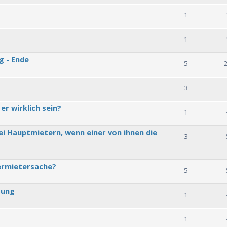
1
1
g - Ende
5
3
er wirklich sein?
1
i Hauptmietern, wenn einer von ihnen die
3
ermietersache?
5
gung
1
1