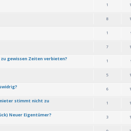
1
8
1
7
zu gewissen Zeiten verbieten?
1
5
swidrig?
6
mieter stimmt nicht zu
1
ück) Neuer Eigentümer?
3
9