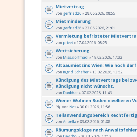
Mietvertrag
von
gerfried26
» 28.06.2026, 08:55
Mietminderung
von
gerfried26
» 23.06.2026, 21:01
Vermietung befristeter Mietvertra
von
privet
» 17.04.2026, 08:25
Wertsicherung
von
Miss.dorfmadl
» 19.02.2026, 17:32
Altbaumietzins Wien: Wie hoch darf 
von
Ingrid_Schaffer
» 13.02.2026, 13:52
Kündigung des Mietvertrags bei zwe
Kündigung nicht wünscht.
von
Dankbar
» 07.02.2026, 11:49
Wiener Wohnen Boden nivellieren V
von
Nes
» 30.01.2026, 11:56
Teilanwendungsbereich Rechtferti
von
Anoella
» 03.02.2026, 01:08
Räumungsklage nach Anwaltsfehler
von
David95
» 30.01.2026, 12:13