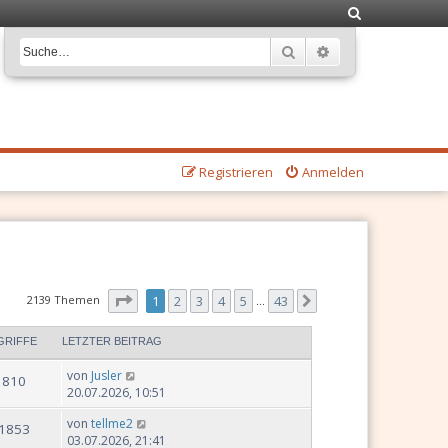
S
u
Suche
Erweiterte Suche
c
h
e
Registrieren
Anmelden
Seite
1
von
43
2139 Themen
1
2
3
4
5
43
Nächste
…
GRIFFE
LETZTER BEITRAG
von
Jusler
810
20.07.2026, 10:51
von
tellme2
1853
03.07.2026, 21:41