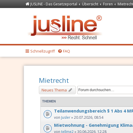
JUSLINE - Das Gesetzeportal
Übersicht
Foren
Mietrech
Forum
JUSLINE Recht
Schnellzugriff
FAQ
Mietrecht
Neues Thema
THEMEN
Teilanwendungsbereich § 1 Abs 4 M
von
Jusler
» 20.07.2026, 08:54
Mietwohnung - Genehmigung Klima
von
tellme2
» 30.06.2026, 12:28