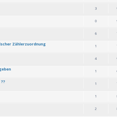
3
0
6
lscher Zählerzuordnung
1
4
rgeben
1
 ??
1
1
2