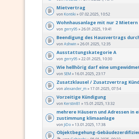
Mietvertrag
von
Kontiki
» 07.02.2025, 10:52
Wohnhausanlage mit nur 2 Mietern
von
gerry95
» 26.01.2025, 19:41
Beendigung des Hausvertrags durc
von
Ashwin
» 26.01.2025, 12:35
Ausstattungskategorie A
von
gerry95
» 22.01.2025, 10:30
Wie hellhörig darf eine umgewidme
von
SEM
» 16.01.2025, 23:17
Zusatzklausel / Zusatzvertrag Kün
von
alexander_m
» 17.01.2025, 07:54
Vorzeitige Kündigung
von
Kerstin81
» 15.01.2025, 13:32
mehrere Häusern und Adressen in 
zustimmung klimaanlage
von
JiDo
» 13.01.2025, 17:38
Objektbegehung-Gebäudezerdifizi