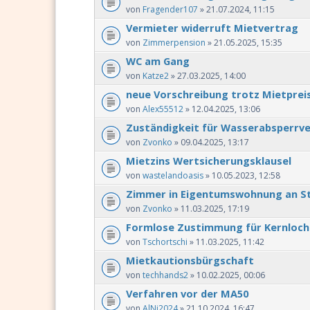
von
Fragender107
» 21.07.2024, 11:15
Vermieter widerruft Mietvertrag
von
Zimmerpension
» 21.05.2025, 15:35
WC am Gang
von
Katze2
» 27.03.2025, 14:00
neue Vorschreibung trotz Mietprei
von
Alex55512
» 12.04.2025, 13:06
Zuständigkeit für Wasserabsperrve
von
Zvonko
» 09.04.2025, 13:17
Mietzins Wertsicherungsklausel
von
wastelandoasis
» 10.05.2023, 12:58
Zimmer in Eigentumswohnung an S
von
Zvonko
» 11.03.2025, 17:19
Formlose Zustimmung für Kernloc
von
Tschortschi
» 11.03.2025, 11:42
Mietkautionsbürgschaft
von
techhands2
» 10.02.2025, 00:06
Verfahren vor der MA50
von
AlNi2024
» 21.10.2024, 16:47