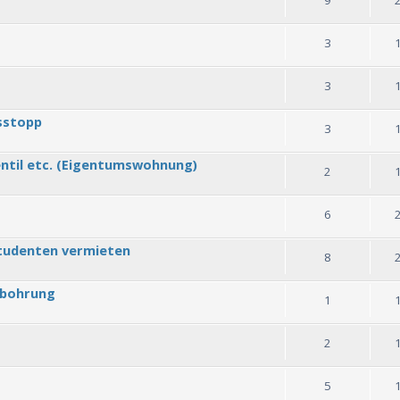
3
3
sstopp
3
ntil etc. (Eigentumswohnung)
2
6
tudenten vermieten
8
hbohrung
1
2
5