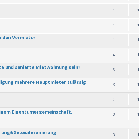
1
1
h den Vermieter
1
4
te und sanierte Mietwohnung sein?
3
digung mehrere Hauptmieter zulässig
3
2
einem Eigentumergemeinschaft,
3
erung&Gebäudesanierung
3