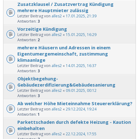
Zusatzklausel / Zusatzvertrag Kündigung
mehrere Hauptmieter zulässig
Letzter Beitrag von
alles2
«
17.01.2025, 21:39
Antworten:
3
Vorzeitige Kündigung
Letzter Beitrag von
alles2
«
15.01.2025, 16:29
Antworten:
2
mehrere Häusern und Adressen in einem
Eigentumergemeinschaft, zustimmung
klimaanlage
Letzter Beitrag von
alles2
«
14.01.2025, 16:37
Antworten:
3
Objektbegehung-
Gebäudezerdifizierung&Gebäudesanierung
Letzter Beitrag von
alles2
«
09.01.2025, 00:12
Antworten:
3
Ab welcher Höhe Mieteinnahme Steuererklärung?
Letzter Beitrag von
alles2
«
29.12.2024, 19:24
Antworten:
1
Parkettschaden durch defekte Heizung - Kaution
einbehalten
Letzter Beitrag von
alles2
«
22.12.2024, 17:55