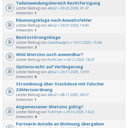
Teilanwendungsbereich Rechtfertigung
Letzter Beitrag von
alles2
«
03.02.2026, 01:47
Antworten:
1
Räumungsklage nach Anwaltsfehler
Letzter Beitrag von
alles2
«
30.01.2026, 14:43
Antworten:
1
Besitzstörungsklage
Letzter Beitrag von
cleanhauspro
«
16.12.2025, 15:06
Antworten:
3
WGG Mietzins noch anwendbar?
Letzter Beitrag von
RomCom
«
04.12.2025, 18:25
Optionsrecht auf Verlängerung
Letzter Beitrag von
alles2
«
29.11.2025, 10:59
Antworten:
6
Strombezug über Steckdose mit falscher
Zählerzuordnung
Letzter Beitrag von
alles2
«
08.11.2025, 00:57
Antworten:
1
Angemessener Mietzins gültig?
Letzter Beitrag von
TomTom
«
29.10.2025, 14:22
Antworten:
4
Partnerin Anteile an Wohnung übergeben