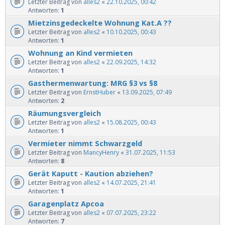
Letzter Beitrag von
alles2
«
22.10.2025, 00:42
Antworten:
1
Mietzinsgedeckelte Wohnung Kat.A ??
Letzter Beitrag von
alles2
«
10.10.2025, 00:43
Antworten:
1
Wohnung an Kind vermieten
Letzter Beitrag von
alles2
«
22.09.2025, 14:32
Antworten:
1
Gasthermenwartung: MRG §3 vs §8
Letzter Beitrag von
ErnstHuber
«
13.09.2025, 07:49
Antworten:
2
Räumungsvergleich
Letzter Beitrag von
alles2
«
15.08.2025, 00:43
Antworten:
1
Vermieter nimmt Schwarzgeld
Letzter Beitrag von
MancyHenry
«
31.07.2025, 11:53
Antworten:
8
Gerät Kaputt - Kaution abziehen?
Letzter Beitrag von
alles2
«
14.07.2025, 21:41
Antworten:
1
Garagenplatz Apcoa
Letzter Beitrag von
alles2
«
07.07.2025, 23:22
Antworten:
7