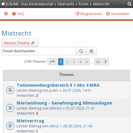
JUSLINE - Das Gesetzeportal
Übersicht
Foren
Mietrecht
FAQ
Registrieren
Anmelden
Mietrecht
Neues Thema
Suche
Erweiterte Suche
Seite
1
von
43
2139 Themen
1
2
3
4
5
43
Nächste
…
Themen
Teilanwendungsbereich § 1 Abs 4 MRG
Letzter Beitrag von
Jusler
«
20.07.2026, 10:51
Antworten:
2
Mietwohnung - Genehmigung Klimaanlagen
Letzter Beitrag von
tellme2
«
03.07.2026, 21:41
Antworten:
2
Mietvertrag
Letzter Beitrag von
alles2
«
28.06.2026, 21:40
Antworten:
1