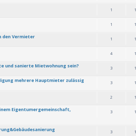
1
1
h den Vermieter
1
4
te und sanierte Mietwohnung sein?
3
digung mehrere Hauptmieter zulässig
3
2
einem Eigentumergemeinschaft,
3
erung&Gebäudesanierung
3