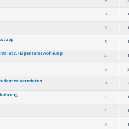
3
3
sstopp
3
ntil etc. (Eigentumswohnung)
2
6
tudenten vermieten
8
hbohrung
1
2
5