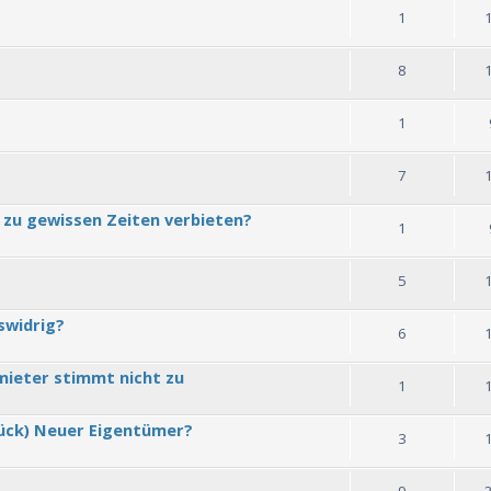
1
8
1
7
zu gewissen Zeiten verbieten?
1
5
swidrig?
6
mieter stimmt nicht zu
1
ück) Neuer Eigentümer?
3
9