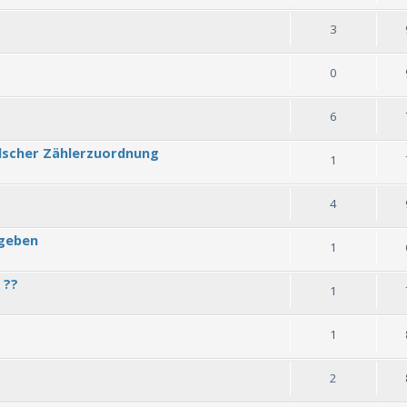
3
0
6
lscher Zählerzuordnung
1
4
rgeben
1
 ??
1
1
2