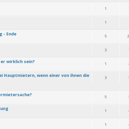
1
1
g - Ende
5
3
er wirklich sein?
1
i Hauptmietern, wenn einer von ihnen die
3
ermietersache?
5
gung
1
1