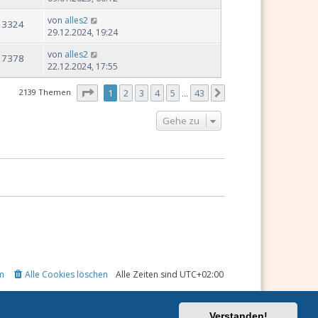
von
alles2
13324
29.12.2024, 19:24
von
alles2
17378
22.12.2024, 17:55
Seite
1
von
43
2139 Themen
1
2
3
4
5
43
Nächste
…
Gehe zu
m
Alle Cookies löschen
Alle Zeiten sind
UTC+02:00
Verstanden!