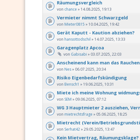
Räumungsvergleich
von
chance
» 14.08.2025, 19:13
Vermieter nimmt Schwarzgeld
von
Mieter0815
» 10.04.2025, 19:42
Gerät Kaputt - Kaution abziehen?
von
hansottodschil
» 14.07.2025, 13:33
Garagenplatz Apcoa
von
Gabisabi
» 03.07.2025, 22:03
Anscheinend kann man das Rauchen 
von
Nes
» 06.07.2025, 20:34
Risiko Eigenbedarfskündigung
von
Bensch1
» 19.06.2025, 10:31
Miete ich meine Wohnung widmung
von
SEM
» 09.06.2025, 07:12
WG 3 Hauptmieter 2 ausziehen, Ver
von
mietrechtsfrage
» 05.06.2025, 18:25
Mietrecht (Verein/Betriebsgrundst
von
Serhat42
» 29.05.2025, 13:47
Kein Mietvertrag, Räumungsklage?