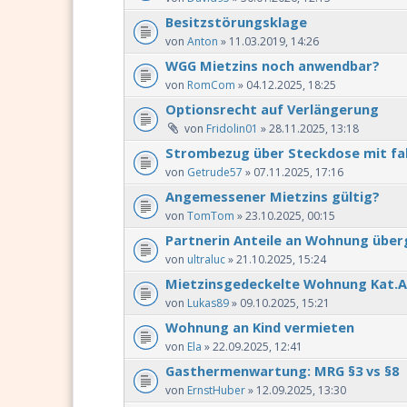
Besitzstörungsklage
von
Anton
» 11.03.2019, 14:26
WGG Mietzins noch anwendbar?
von
RomCom
» 04.12.2025, 18:25
Optionsrecht auf Verlängerung
von
Fridolin01
» 28.11.2025, 13:18
Strombezug über Steckdose mit fa
von
Getrude57
» 07.11.2025, 17:16
Angemessener Mietzins gültig?
von
TomTom
» 23.10.2025, 00:15
Partnerin Anteile an Wohnung übe
von
ultraluc
» 21.10.2025, 15:24
Mietzinsgedeckelte Wohnung Kat.A
von
Lukas89
» 09.10.2025, 15:21
Wohnung an Kind vermieten
von
Ela
» 22.09.2025, 12:41
Gasthermenwartung: MRG §3 vs §8
von
ErnstHuber
» 12.09.2025, 13:30