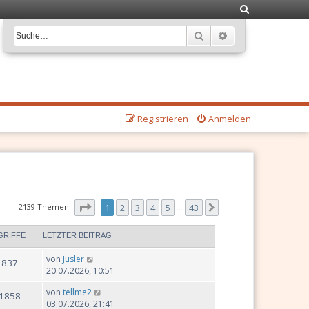
S
u
Suche
Erweiterte Suche
c
h
e
Registrieren
Anmelden
Seite
1
von
43
2139 Themen
1
2
3
4
5
43
Nächste
…
GRIFFE
LETZTER BEITRAG
von
Jusler
837
20.07.2026, 10:51
von
tellme2
1858
03.07.2026, 21:41