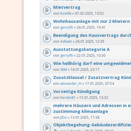
Mietvertrag
von
Kontiki
» 07.02.2025, 10:52
Wohnhausanlage mit nur 2 Mietern
von
gerry95
» 26.01.2025, 19:41
Beendigung des Hausvertrags durc
von
Ashwin
» 26.01.2025, 12:35
Ausstattungskategorie A
von
gerry95
» 22.01.2025, 10:30
Wie hellhörig darf eine umgewidme
von
SEM
» 16.01.2025, 23:17
Zusatzklausel / Zusatzvertrag Kün
von
alexander_m
» 17.01.2025, 07:54
Vorzeitige Kündigung
von
Kerstin81
» 15.01.2025, 13:32
mehrere Häusern und Adressen in 
zustimmung klimaanlage
von
JiDo
» 13.01.2025, 17:38
Objektbegehung-Gebäudezerdifizi