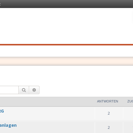
t
 Recht
. Schnell
Suche
Erweiterte Suche
ANTWORTEN
ZU
RG
2
anlagen
2