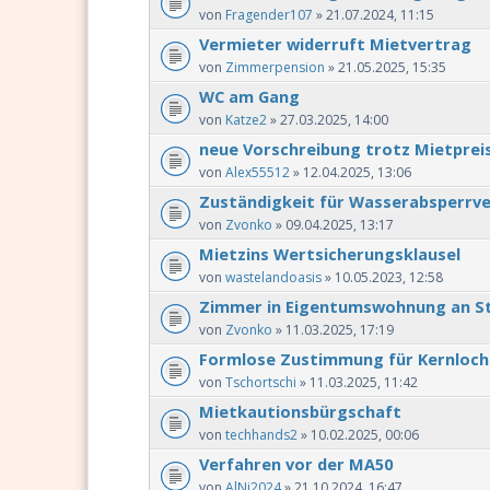
von
Fragender107
» 21.07.2024, 11:15
Vermieter widerruft Mietvertrag
von
Zimmerpension
» 21.05.2025, 15:35
WC am Gang
von
Katze2
» 27.03.2025, 14:00
neue Vorschreibung trotz Mietprei
von
Alex55512
» 12.04.2025, 13:06
Zuständigkeit für Wasserabsperrve
von
Zvonko
» 09.04.2025, 13:17
Mietzins Wertsicherungsklausel
von
wastelandoasis
» 10.05.2023, 12:58
Zimmer in Eigentumswohnung an S
von
Zvonko
» 11.03.2025, 17:19
Formlose Zustimmung für Kernloc
von
Tschortschi
» 11.03.2025, 11:42
Mietkautionsbürgschaft
von
techhands2
» 10.02.2025, 00:06
Verfahren vor der MA50
von
AlNi2024
» 21.10.2024, 16:47