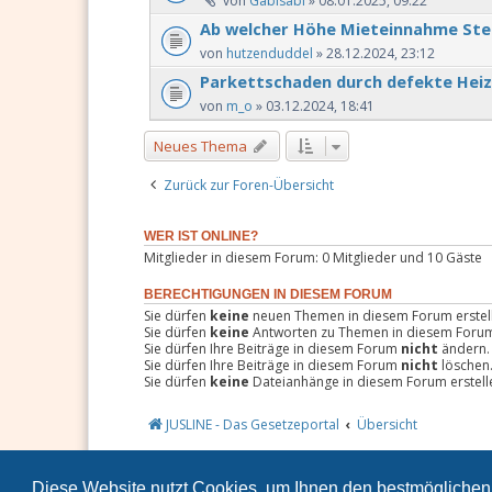
von
Gabisabi
» 08.01.2025, 09:22
Ab welcher Höhe Mieteinnahme Ste
von
hutzenduddel
» 28.12.2024, 23:12
Parkettschaden durch defekte Heiz
von
m_o
» 03.12.2024, 18:41
Neues Thema
Zurück zur Foren-Übersicht
WER IST ONLINE?
Mitglieder in diesem Forum: 0 Mitglieder und 10 Gäste
BERECHTIGUNGEN IN DIESEM FORUM
Sie dürfen
keine
neuen Themen in diesem Forum erstel
Sie dürfen
keine
Antworten zu Themen in diesem Forum 
Sie dürfen Ihre Beiträge in diesem Forum
nicht
ändern.
Sie dürfen Ihre Beiträge in diesem Forum
nicht
löschen
Sie dürfen
keine
Dateianhänge in diesem Forum erstell
JUSLINE - Das Gesetzeportal
Übersicht
Diese Website nutzt Cookies, um Ihnen den bestmöglichen 