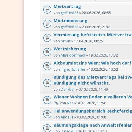
Mietvertrag
von
gerfried26
» 28.06.2026, 08:55
Mietminderung
von
gerfried26
» 23.06.2026, 21:01
Vermietung befristeter Mietvertra
von
privet
» 17.04.2026, 08:25
Wertsicherung
von
Miss.dorfmadl
» 19.02.2026, 17:32
Altbaumietzins Wien: Wie hoch darf 
von
Ingrid_Schaffer
» 13.02.2026, 13:52
Kündigung des Mietvertrags bei zwe
Kündigung nicht wünscht.
von
Dankbar
» 07.02.2026, 11:49
Wiener Wohnen Boden nivellieren V
von
Nes
» 30.01.2026, 11:56
Teilanwendungsbereich Rechtferti
von
Anoella
» 03.02.2026, 01:08
Räumungsklage nach Anwaltsfehler
von
David95
» 30.01.2026, 12:13