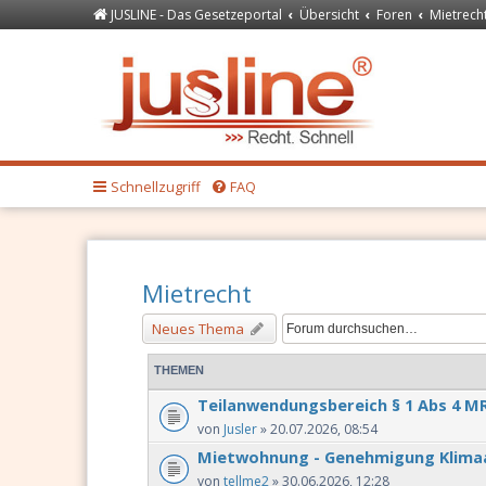
JUSLINE - Das Gesetzeportal
Übersicht
Foren
Mietrech
Forum
JUSLINE Recht
Schnellzugriff
FAQ
Mietrecht
Neues Thema
THEMEN
Teilanwendungsbereich § 1 Abs 4 M
von
Jusler
» 20.07.2026, 08:54
Mietwohnung - Genehmigung Klima
von
tellme2
» 30.06.2026, 12:28