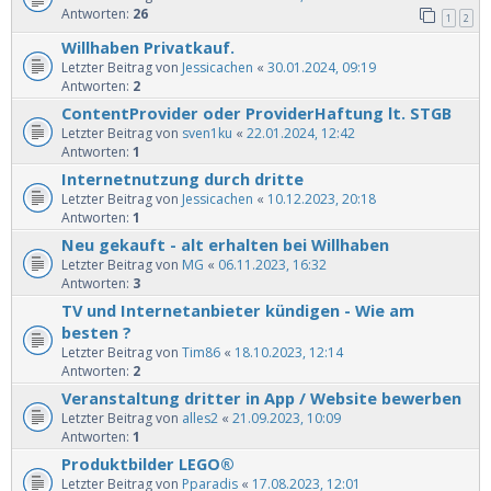
Antworten:
26
1
2
Willhaben Privatkauf.
Letzter Beitrag von
Jessicachen
«
30.01.2024, 09:19
Antworten:
2
ContentProvider oder ProviderHaftung lt. STGB
Letzter Beitrag von
sven1ku
«
22.01.2024, 12:42
Antworten:
1
Internetnutzung durch dritte
Letzter Beitrag von
Jessicachen
«
10.12.2023, 20:18
Antworten:
1
Neu gekauft - alt erhalten bei Willhaben
Letzter Beitrag von
MG
«
06.11.2023, 16:32
Antworten:
3
TV und Internetanbieter kündigen - Wie am
besten ?
Letzter Beitrag von
Tim86
«
18.10.2023, 12:14
Antworten:
2
Veranstaltung dritter in App / Website bewerben
Letzter Beitrag von
alles2
«
21.09.2023, 10:09
Antworten:
1
Produktbilder LEGO®
Letzter Beitrag von
Pparadis
«
17.08.2023, 12:01