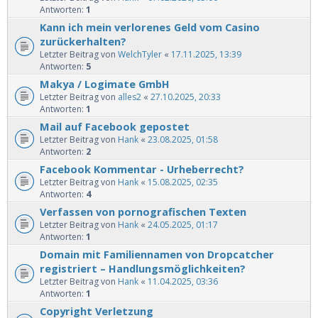
Antworten:
1
Kann ich mein verlorenes Geld vom Casino
zurückerhalten?
Letzter Beitrag von
WelchTyler
«
17.11.2025, 13:39
Antworten:
5
Makya / Logimate GmbH
Letzter Beitrag von
alles2
«
27.10.2025, 20:33
Antworten:
1
Mail auf Facebook gepostet
Letzter Beitrag von
Hank
«
23.08.2025, 01:58
Antworten:
2
Facebook Kommentar - Urheberrecht?
Letzter Beitrag von
Hank
«
15.08.2025, 02:35
Antworten:
4
Verfassen von pornografischen Texten
Letzter Beitrag von
Hank
«
24.05.2025, 01:17
Antworten:
1
Domain mit Familiennamen von Dropcatcher
registriert – Handlungsmöglichkeiten?
Letzter Beitrag von
Hank
«
11.04.2025, 03:36
Antworten:
1
Copyright Verletzung