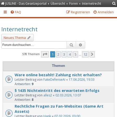
JUSLINE - Das Gesetzeportal
Übersicht
Foren
Internetrecht
FAQ
Registrieren
Anmelden
Internetrecht
Neues Thema
Suche
Erweiterte Suche
Seite
1
von
12
578 Themen
1
2
3
4
5
12
Nächste
…
Themen
Ware online bezahlt! Zahlung nicht erhalten?
Letzter Beitrag von
FakeDefenseAI
«
17.06.2026, 19:33
Antworten:
9
§ 1435 Nichteintritt des erwarteten Erfolgs
Letzter Beitrag von
alles2
«
02.03.2026, 13:07
Antworten:
8
Rechtliche Fragen zu Fan-Websites (Game Art
Assets)
Letzter Beitrag von
Hank
«
07.02.2026, 03:00