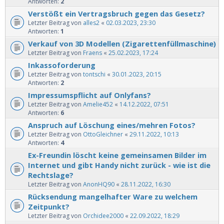
Antworten:
2
Verstößt ein Vertragsbruch gegen das Gesetz?
Letzter Beitrag von
alles2
«
02.03.2023, 23:30
Antworten:
1
Verkauf von 3D Modellen (Zigarettenfüllmaschine)
Letzter Beitrag von
Fraens
«
25.02.2023, 17:24
Inkassoforderung
Letzter Beitrag von
tontschi
«
30.01.2023, 20:15
Antworten:
2
Impressumspflicht auf Onlyfans?
Letzter Beitrag von
Amelie452
«
14.12.2022, 07:51
Antworten:
6
Anspruch auf Löschung eines/mehren Fotos?
Letzter Beitrag von
OttoGleichner
«
29.11.2022, 10:13
Antworten:
4
Ex-Freundin löscht keine gemeinsamen Bilder im
Internet und gibt Handy nicht zurück - wie ist die
Rechtslage?
Letzter Beitrag von
AnonHQ90
«
28.11.2022, 16:30
Rücksendung mangelhafter Ware zu welchem
Zeitpunkt?
Letzter Beitrag von
Orchidee2000
«
22.09.2022, 18:29