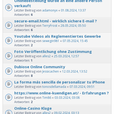
Onlinebestellung wurde an eine andere Person
verkauft
Letzter Beitrag von
adamonyx
«
01.08.2024, 13:37
Antworten:
6
secure-email.html - wirklich sichere E-mail ?
Letzter Beitrag von
TerryFrost
«
28.05.2024, 05:50
Antworten:
6
Youtube Videos als Reglementiertes Gewerbe
Letzter Beitrag von
sewegin981
«
07.05.2024, 15:45
Antworten:
2
Foto Veröffentlichung ohne Zustimmung
Letzter Beitrag von
alles2
«
25.03.2024, 12:57
Antworten:
1
Dubiose Online Community
Letzter Beitrag von
Jessicachen
«
12.03.2024, 13:52
Antworten:
8
La forma más sencilla de personalizar tu iPhone
Letzter Beitrag von
tonosdellamada
«
07.03.2024, 09:51
https://www.online-kuendigen.at/ - Erfahrungen ?
Letzter Beitrag von
Tim86
«
03.03.2024, 03:08
Antworten:
2
Online-Casino Klage
Letzter Beitrag von
alles2
«
09.02.2024, 03:13