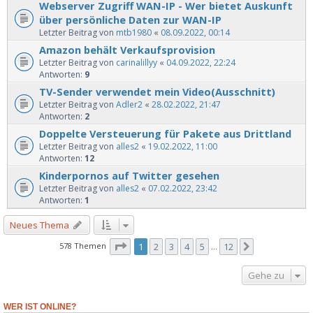
Webserver Zugriff WAN-IP - Wer bietet Auskunft
über persönliche Daten zur WAN-IP
Letzter Beitrag von
mtb1980
«
08.09.2022, 00:14
Amazon behält Verkaufsprovision
Letzter Beitrag von
carinalillyy
«
04.09.2022, 22:24
Antworten:
9
TV-Sender verwendet mein Video(Ausschnitt)
Letzter Beitrag von
Adler2
«
28.02.2022, 21:47
Antworten:
2
Doppelte Versteuerung für Pakete aus Drittland
Letzter Beitrag von
alles2
«
19.02.2022, 11:00
Antworten:
12
Kinderpornos auf Twitter gesehen
Letzter Beitrag von
alles2
«
07.02.2022, 23:42
Antworten:
1
Neues Thema
Seite
1
von
12
578 Themen
1
2
3
4
5
12
Nächste
…
Gehe zu
WER IST ONLINE?