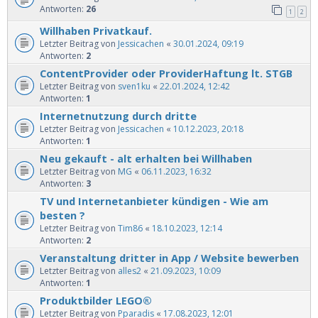
Antworten:
26
1
2
Willhaben Privatkauf.
Letzter Beitrag von
Jessicachen
«
30.01.2024, 09:19
Antworten:
2
ContentProvider oder ProviderHaftung lt. STGB
Letzter Beitrag von
sven1ku
«
22.01.2024, 12:42
Antworten:
1
Internetnutzung durch dritte
Letzter Beitrag von
Jessicachen
«
10.12.2023, 20:18
Antworten:
1
Neu gekauft - alt erhalten bei Willhaben
Letzter Beitrag von
MG
«
06.11.2023, 16:32
Antworten:
3
TV und Internetanbieter kündigen - Wie am
besten ?
Letzter Beitrag von
Tim86
«
18.10.2023, 12:14
Antworten:
2
Veranstaltung dritter in App / Website bewerben
Letzter Beitrag von
alles2
«
21.09.2023, 10:09
Antworten:
1
Produktbilder LEGO®
Letzter Beitrag von
Pparadis
«
17.08.2023, 12:01