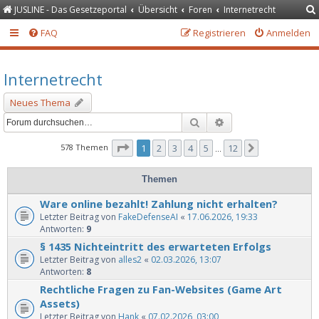
JUSLINE - Das Gesetzeportal
Übersicht
Foren
Internetrecht
FAQ
Registrieren
Anmelden
Internetrecht
Neues Thema
Suche
Erweiterte Suche
Seite
1
von
12
578 Themen
1
2
3
4
5
12
Nächste
…
Themen
Ware online bezahlt! Zahlung nicht erhalten?
Letzter Beitrag von
FakeDefenseAI
«
17.06.2026, 19:33
Antworten:
9
§ 1435 Nichteintritt des erwarteten Erfolgs
Letzter Beitrag von
alles2
«
02.03.2026, 13:07
Antworten:
8
Rechtliche Fragen zu Fan-Websites (Game Art
Assets)
Letzter Beitrag von
Hank
«
07.02.2026, 03:00