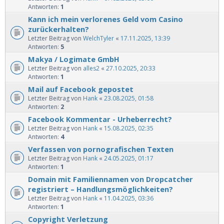
Antworten:
1
Kann ich mein verlorenes Geld vom Casino
zurückerhalten?
Letzter Beitrag von
WelchTyler
«
17.11.2025, 13:39
Antworten:
5
Makya / Logimate GmbH
Letzter Beitrag von
alles2
«
27.10.2025, 20:33
Antworten:
1
Mail auf Facebook gepostet
Letzter Beitrag von
Hank
«
23.08.2025, 01:58
Antworten:
2
Facebook Kommentar - Urheberrecht?
Letzter Beitrag von
Hank
«
15.08.2025, 02:35
Antworten:
4
Verfassen von pornografischen Texten
Letzter Beitrag von
Hank
«
24.05.2025, 01:17
Antworten:
1
Domain mit Familiennamen von Dropcatcher
registriert – Handlungsmöglichkeiten?
Letzter Beitrag von
Hank
«
11.04.2025, 03:36
Antworten:
1
Copyright Verletzung