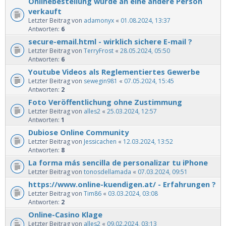
Onlinebestellung wurde an eine andere Person
verkauft
Letzter Beitrag von
adamonyx
«
01.08.2024, 13:37
Antworten:
6
secure-email.html - wirklich sichere E-mail ?
Letzter Beitrag von
TerryFrost
«
28.05.2024, 05:50
Antworten:
6
Youtube Videos als Reglementiertes Gewerbe
Letzter Beitrag von
sewegin981
«
07.05.2024, 15:45
Antworten:
2
Foto Veröffentlichung ohne Zustimmung
Letzter Beitrag von
alles2
«
25.03.2024, 12:57
Antworten:
1
Dubiose Online Community
Letzter Beitrag von
Jessicachen
«
12.03.2024, 13:52
Antworten:
8
La forma más sencilla de personalizar tu iPhone
Letzter Beitrag von
tonosdellamada
«
07.03.2024, 09:51
https://www.online-kuendigen.at/ - Erfahrungen ?
Letzter Beitrag von
Tim86
«
03.03.2024, 03:08
Antworten:
2
Online-Casino Klage
Letzter Beitrag von
alles2
«
09.02.2024, 03:13