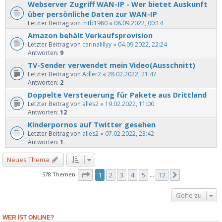
Webserver Zugriff WAN-IP - Wer bietet Auskunft
über persönliche Daten zur WAN-IP
Letzter Beitrag von
mtb1980
«
08.09.2022, 00:14
Amazon behält Verkaufsprovision
Letzter Beitrag von
carinalillyy
«
04.09.2022, 22:24
Antworten:
9
TV-Sender verwendet mein Video(Ausschnitt)
Letzter Beitrag von
Adler2
«
28.02.2022, 21:47
Antworten:
2
Doppelte Versteuerung für Pakete aus Drittland
Letzter Beitrag von
alles2
«
19.02.2022, 11:00
Antworten:
12
Kinderpornos auf Twitter gesehen
Letzter Beitrag von
alles2
«
07.02.2022, 23:42
Antworten:
1
Neues Thema
Seite
1
von
12
578 Themen
1
2
3
4
5
12
Nächste
…
Gehe zu
WER IST ONLINE?