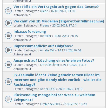
Antworten:
2
Verstößt ein Vertragsbruch gegen das Gesetz?
Letzter Beitrag von
alles2
«
02.03.2023, 23:30
Antworten:
1
Verkauf von 3D Modellen (Zigarettenfüllmaschine)
Letzter Beitrag von
Fraens
«
25.02.2023, 17:24
Inkassoforderung
Letzter Beitrag von
tontschi
«
30.01.2023, 20:15
Antworten:
2
Impressumspflicht auf Onlyfans?
Letzter Beitrag von
Amelie452
«
14.12.2022, 07:51
Antworten:
6
Anspruch auf Löschung eines/mehren Fotos?
Letzter Beitrag von
OttoGleichner
«
29.11.2022, 10:13
Antworten:
4
Ex-Freundin löscht keine gemeinsamen Bilder im
Internet und gibt Handy nicht zurück - wie ist die
Rechtslage?
Letzter Beitrag von
AnonHQ90
«
28.11.2022, 16:30
Rücksendung mangelhafter Ware zu welchem
Zeitpunkt?
Letzter Beitrag von
Orchidee2000
«
22.09.2022, 18:29