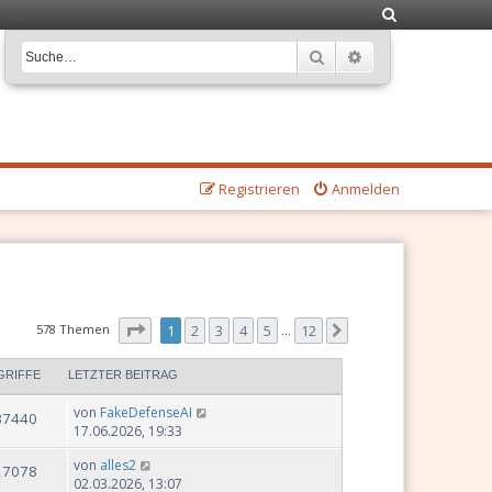
S
u
Suche
Erweiterte Suche
c
h
e
Registrieren
Anmelden
Seite
1
von
12
578 Themen
1
2
3
4
5
12
Nächste
…
GRIFFE
LETZTER BEITRAG
von
FakeDefenseAI
37440
17.06.2026, 19:33
von
alles2
27078
02.03.2026, 13:07