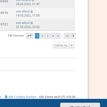
30400
28.02.2022, 21:47
von
alles2
49976
19.02.2022, 11:00
von
alles2
29722
07.02.2022, 23:42
Seite
1
von
12
578 Themen
1
2
3
4
5
12
Nächste
…
Gehe zu
m
Alle Cookies löschen
Alle Zeiten sind
UTC+02:00