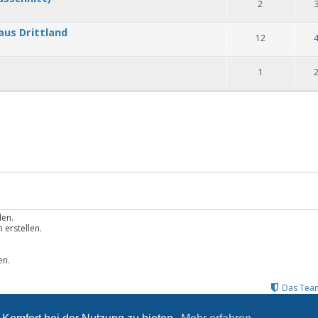
2
aus Drittland
12
1
len.
erstellen.
.
en.
Das Tea
Powered by
phpBB
® Forum Software © phpBB Limited