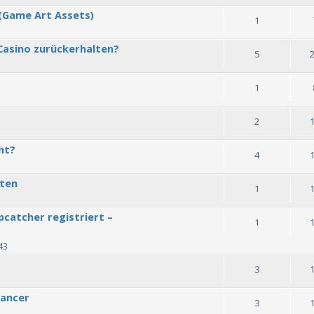
 (Game Art Assets)
1
Casino zurückerhalten?
5
1
2
ht?
4
xten
1
catcher registriert –
1
43
3
lancer
3