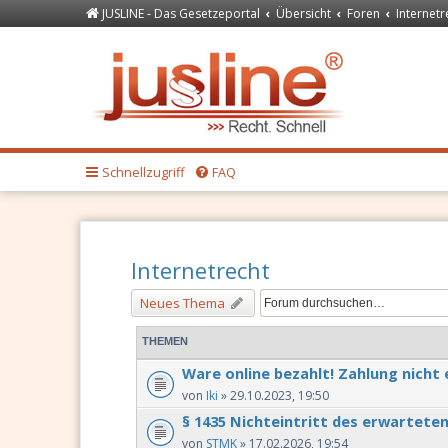
JUSLINE - Das Gesetzeportal
Übersicht
Foren
Internetr
Forum
JUSLINE Recht
Schnellzugriff
FAQ
Internetrecht
Neues Thema
THEMEN
Ware online bezahlt! Zahlung nicht 
von
Iki
» 29.10.2023, 19:50
§ 1435 Nichteintritt des erwarteten
von
STMK
» 17.02.2026, 19:54