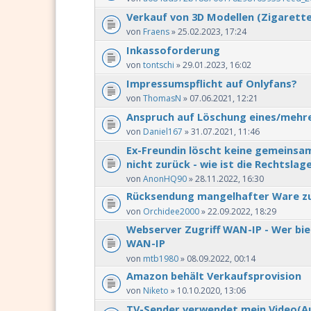
Verkauf von 3D Modellen (Zigarett
von
Fraens
» 25.02.2023, 17:24
Inkassoforderung
von
tontschi
» 29.01.2023, 16:02
Impressumspflicht auf Onlyfans?
von
ThomasN
» 07.06.2021, 12:21
Anspruch auf Löschung eines/mehr
von
Daniel167
» 31.07.2021, 11:46
Ex-Freundin löscht keine gemeinsam
nicht zurück - wie ist die Rechtslag
von
AnonHQ90
» 28.11.2022, 16:30
Rücksendung mangelhafter Ware z
von
Orchidee2000
» 22.09.2022, 18:29
Webserver Zugriff WAN-IP - Wer bie
WAN-IP
von
mtb1980
» 08.09.2022, 00:14
Amazon behält Verkaufsprovision
von
Niketo
» 10.10.2020, 13:06
TV-Sender verwendet mein Video(Au