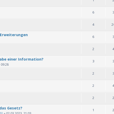
6
4
2
 Erweiterungen
6
2
abe einer Information?
3
 09:28
2
2
2
das Gesetz?
1
61
» 02.03.2023, 21:03