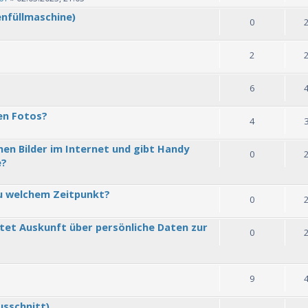
enfüllmaschine)
0
2
6
en Fotos?
4
en Bilder im Internet und gibt Handy
0
e?
u welchem Zeitpunkt?
0
tet Auskunft über persönliche Daten zur
0
9
sschnitt)