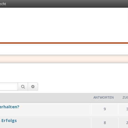
echt
 Recht
. Schnell
Suche
Erweiterte Suche
ANTWORTEN
ZU
erhalten?
9
 Erfolgs
8