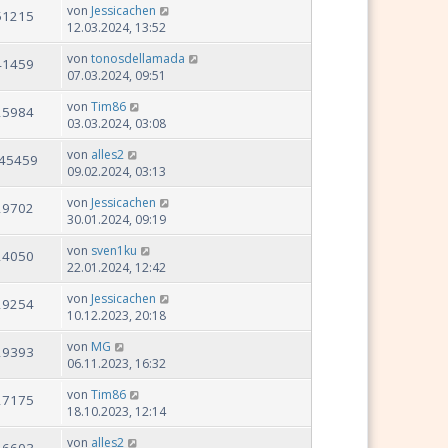
von
Jessicachen
51215
12.03.2024, 13:52
von
tonosdellamada
41459
07.03.2024, 09:51
von
Tim86
25984
03.03.2024, 03:08
von
alles2
45459
09.02.2024, 03:13
von
Jessicachen
29702
30.01.2024, 09:19
von
sven1ku
24050
22.01.2024, 12:42
von
Jessicachen
29254
10.12.2023, 20:18
von
MG
29393
06.11.2023, 16:32
von
Tim86
27175
18.10.2023, 12:14
von
alles2
26603