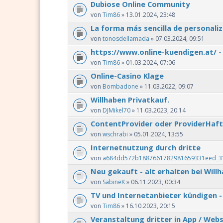
Dubiose Online Community
von
Tim86
» 13.01.2024, 23:48
La forma más sencilla de personaliz
von
tonosdellamada
» 07.03.2024, 09:51
https://www.online-kuendigen.at/ -
von
Tim86
» 01.03.2024, 07:06
Online-Casino Klage
von
Bombadone
» 11.03.2022, 09:07
Willhaben Privatkauf.
von
DJMikel70
» 11.03.2023, 20:14
ContentProvider oder ProviderHaft
von
wschrabi
» 05.01.2024, 13:55
Internetnutzung durch dritte
von
a684dd572b1887661782981659331eed_3
Neu gekauft - alt erhalten bei Will
von
SabineK
» 06.11.2023, 00:34
TV und Internetanbieter kündigen -
von
Tim86
» 16.10.2023, 20:15
Veranstaltung dritter in App / Web