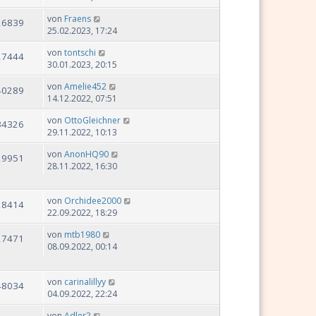
von
Fraens
26839
25.02.2023, 17:24
von
tontschi
27444
30.01.2023, 20:15
von
Amelie452
40289
14.12.2022, 07:51
von
OttoGleichner
34326
29.11.2022, 10:13
von
AnonHQ90
29951
28.11.2022, 16:30
von
Orchidee2000
28414
22.09.2022, 18:29
von
mtb1980
27471
08.09.2022, 00:14
von
carinalillyy
48034
04.09.2022, 22:24
von
Adler2