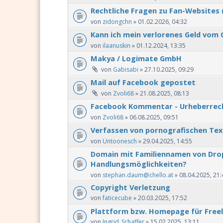
Rechtliche Fragen zu Fan-Websites
von
zidongchn
» 01.02.2026, 04:32
Kann ich mein verlorenes Geld vom 
von
ilaanuskin
» 01.12.2024, 13:35
Makya / Logimate GmbH
von
Gabisabi
» 27.10.2025, 09:29
Mail auf Facebook gepostet
von
Zvoli68
» 21.08.2025, 08:13
Facebook Kommentar - Urheberrec
von
Zvoli68
» 06.08.2025, 09:51
Verfassen von pornografischen Te
von
Untoonesch
» 29.04.2025, 14:55
Domain mit Familiennamen von Drop
Handlungsmöglichkeiten?
von
stephan.daum@chello.at
» 08.04.2025, 21:
Copyright Verletzung
von
faticecube
» 20.03.2025, 17:52
Plattform bzw. Homepage für Free
von
Ingrid_Schaffer
» 15.02.2025, 13:11