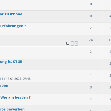
8
ar tu iPhone
0
 Erfahrungen ?
2
26
1
1
2
2
ung lt. STGB
1
1
14
» 17.01.2023, 07:48
haben
3
 Wie am besten ?
2
site bewerben
1