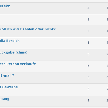
defekt
4
3
oll ich 450 € zahlen oder nicht?
2
dia Bereich
3
ückgabe (china)
5
dere Person verkauft
6
 E-mail ?
6
es Gewerbe
2
mmung
1