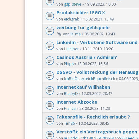
von
gsp_steve
» 19.09.2023, 10:00
Produktbilder LEGO®
von
eichgrab
» 18.02.2021, 13:49
werbung für geldspiele
von
la_ma
» 05.06.2007, 19:43
LinkedIn - Verbotene Software und
von
LIHelper
» 13.11.2019, 13:20
Casinos Austria / Admiral?
von
Phips
» 13.06.2023, 15:56
DSGVO - Vollstreckung der Herausg
von
IchBinÖsterreichBauchfleisch
» 04.06.2023,
Internetkauf Willhaben
von
BlackyD
» 12.03.2022, 20:47
Internet Abzocke
von
Franca
» 23.03.2023, 11:23
Fakeprofile - Rechtlich erlaubt ?
von
Tim86
» 10.04.2023, 09:45
Verstößt ein Vertragsbruch gegen 
von
a684dd572b1887661782981659331eed_2