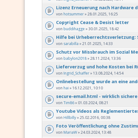
Lizenz Erneuerung nach Hardware 
von
hotsummer
» 28.01.2025, 16:25
Copyright Cease & Desist letter
von
buddihagge
» 30.01.2025, 18:42
Hilfe bei Urheberrechtsverletzung: S
von
sarabilla
» 21.01.2025, 14:33
Schutz vor Missbrauch im Sozial Me
von
babylon2018
» 28.11.2024, 13:36
Lieferverzug und hohe Kosten bei R
von
Ingrid_Schaffer
» 13.08.2024, 14:54
Onlinebestellung wurde an eine an
von
hai
» 16.12.2021, 10:10
secure-email.html - wirklich sichere
von
Tim86
» 01.03.2024, 08:21
Youtube Videos als Reglementiert
von
Hillbilly
» 25.02.2016, 00:38
Foto Veröffentlichung ohne Zusti
von
MariaW
» 24.03.2024, 13:48