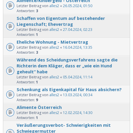
Alimente/Kindergeld - Österreich
Letzter Beitrag von
alles2
«
26.05.2024, 01:50
Antworten:
3
Schaffen von Eigentum auf bestehender
Liegenschaft; Ehevertrag
Letzter Beitrag von
alles2
«
27.04.2024, 02:23
Antworten:
1
Eheliche Wohnung - Mietvertrag
Letzter Beitrag von
alles2
«
16.04.2024, 13:35
Antworten:
3
Während des Scheidungsverfahrens sagte die
Richterin dem Kläger, dass er „wie ein Hund
geheult“ habe
Letzter Beitrag von
alles2
«
05.04.2024, 11:14
Antworten:
1
Schenkung als Eigenkapital für Haus absichern?
Letzter Beitrag von
alles2
«
13.03.2024, 00:34
Antworten:
9
Alimente Österreich
Letzter Beitrag von
alles2
«
12.02.2024, 14:30
Antworten:
1
Veräußerungsverbot- Schwierigkeiten mit
Schwiegermutter