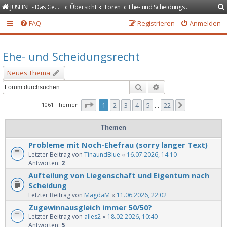
JUSLINE - Das Gesetzeportal
Übersicht
Foren
Ehe- und Scheidungsrecht
FAQ
Registrieren
Anmelden
Ehe- und Scheidungsrecht
Neues Thema
Suche
Erweiterte Suche
Seite
1
von
22
1061 Themen
1
2
3
4
5
22
Nächste
…
Themen
Probleme mit Noch-Ehefrau (sorry langer Text)
Letzter Beitrag von
TinaundBlue
«
16.07.2026, 14:10
Antworten:
2
Aufteilung von Liegenschaft und Eigentum nach
Scheidung
Letzter Beitrag von
MagdaM
«
11.06.2026, 22:02
Zugewinnausgleich immer 50/50?
Letzter Beitrag von
alles2
«
18.02.2026, 10:40
Antworten:
5