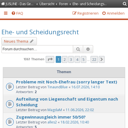
JUSLINE - Das Gesetzeportal
Übersicht
Foren
Ehe- und Scheidungsrecht
FAQ
Registrieren
Anmelden
Ehe- und Scheidungsrecht
Neues Thema
Suche
Erweiterte Suche
Seite
1
von
22
1061 Themen
1
2
3
4
5
22
Nächste
…
Themen
Probleme mit Noch-Ehefrau (sorry langer Text)
Letzter Beitrag von
TinaundBlue
«
16.07.2026, 14:10
Antworten:
2
Aufteilung von Liegenschaft und Eigentum nach
Scheidung
Letzter Beitrag von
MagdaM
«
11.06.2026, 22:02
Zugewinnausgleich immer 50/50?
Letzter Beitrag von
alles2
«
18.02.2026, 10:40
Antworten:
5