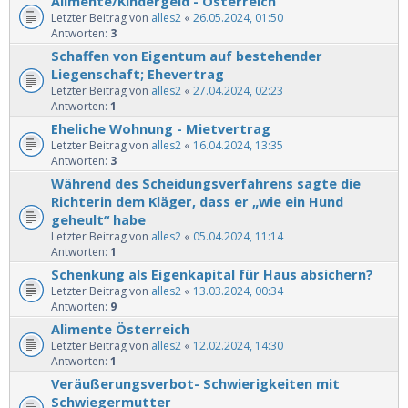
Alimente/Kindergeld - Österreich
Letzter Beitrag von
alles2
«
26.05.2024, 01:50
Antworten:
3
Schaffen von Eigentum auf bestehender
Liegenschaft; Ehevertrag
Letzter Beitrag von
alles2
«
27.04.2024, 02:23
Antworten:
1
Eheliche Wohnung - Mietvertrag
Letzter Beitrag von
alles2
«
16.04.2024, 13:35
Antworten:
3
Während des Scheidungsverfahrens sagte die
Richterin dem Kläger, dass er „wie ein Hund
geheult“ habe
Letzter Beitrag von
alles2
«
05.04.2024, 11:14
Antworten:
1
Schenkung als Eigenkapital für Haus absichern?
Letzter Beitrag von
alles2
«
13.03.2024, 00:34
Antworten:
9
Alimente Österreich
Letzter Beitrag von
alles2
«
12.02.2024, 14:30
Antworten:
1
Veräußerungsverbot- Schwierigkeiten mit
Schwiegermutter